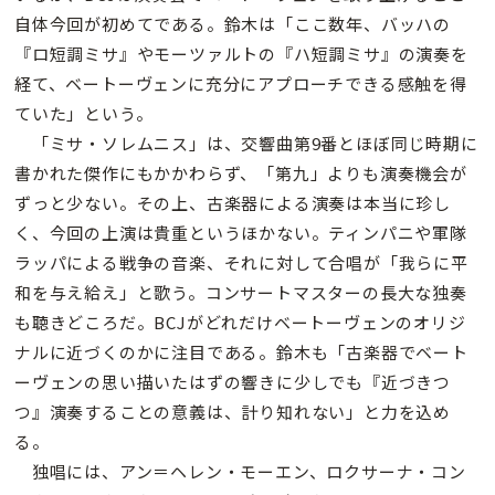
自体今回が初めてである。鈴木は「ここ数年、バッハの
『ロ短調ミサ』やモーツァルトの『ハ短調ミサ』の演奏を
経て、ベートーヴェンに充分にアプローチできる感触を得
ていた」という。
「ミサ・ソレムニス」は、交響曲第9番とほぼ同じ時期に
書かれた傑作にもかかわらず、「第九」よりも演奏機会が
ずっと少ない。その上、古楽器による演奏は本当に珍し
く、今回の上演は貴重というほかない。ティンパニや軍隊
ラッパによる戦争の音楽、それに対して合唱が「我らに平
和を与え給え」と歌う。コンサートマスターの長大な独奏
も聴きどころだ。BCJがどれだけベートーヴェンのオリジ
ナルに近づくのかに注目である。鈴木も「古楽器でベート
ーヴェンの思い描いたはずの響きに少しでも『近づきつ
つ』演奏することの意義は、計り知れない」と力を込め
る。
独唱には、アン＝ヘレン・モーエン、ロクサーナ・コン