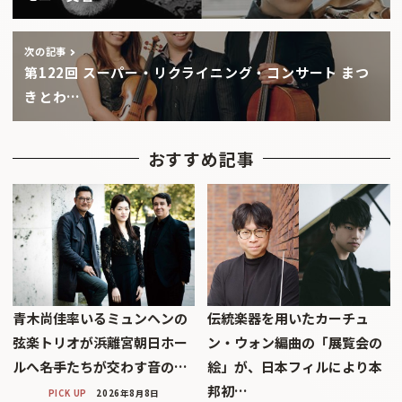
次の記事
第122回 スーパー・リクライニング・コンサート まつ
きとわ…
おすすめ記事
青木尚佳率いるミュンヘンの
伝統楽器を用いたカーチュ
弦楽トリオが浜離宮朝日ホー
ン・ウォン編曲の「展覧会の
ルへ――名手たちが交わす音の…
絵」が、日本フィルにより本
邦初…
PICK UP
2026年8月8日