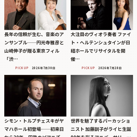
長年の信頼が生む、音楽のア
大注目のヴィオラ奏者 ファイ
ンサンブル──円光寺雅彦と
ト・ヘルテンシュタインが日
山崎伸子が贈る東京フィル
経ホールでリサイタルを開
「渋…
催…
PICK UP
2026年7月30日
PICK UP
2026年7月28日
シモン・トルプチェスキがヤ
世界を魅了するパーカッショ
マハホール初登場──初来日
ニスト 加藤訓子がライヒ生誕