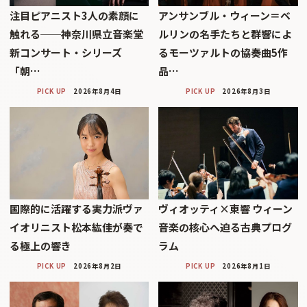
注目ピアニスト3人の素顔に
アンサンブル・ウィーン＝ベ
触れる──神奈川県立音楽堂
ルリンの名手たちと群響によ
新コンサート・シリーズ
るモーツァルトの協奏曲5作
「朝…
品…
PICK UP
2026年8月4日
PICK UP
2026年8月3日
国際的に活躍する実力派ヴァ
ヴィオッティ×東響 ウィーン
イオリニスト松本紘佳が奏で
音楽の核心へ迫る古典プログ
る極上の響き
ラム
PICK UP
2026年8月2日
PICK UP
2026年8月1日