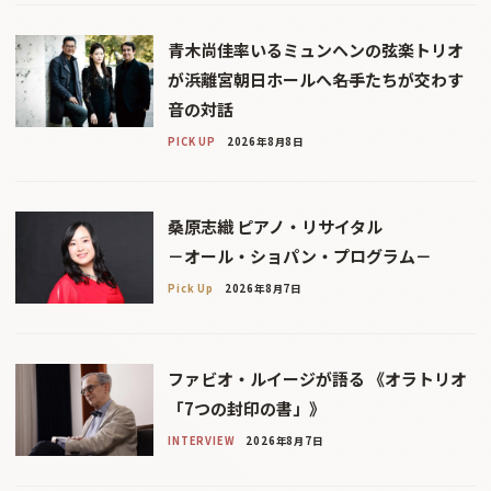
青木尚佳率いるミュンヘンの弦楽トリオ
が浜離宮朝日ホールへ――名手たちが交わす
音の対話
PICK UP
2026年8月8日
桑原志織 ピアノ・リサイタル
－オール・ショパン・プログラム－
Pick Up
2026年8月7日
ファビオ・ルイージが語る 《オラトリオ
「7つの封印の書」》
INTERVIEW
2026年8月7日