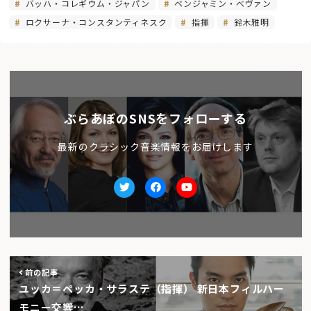
バッハ・コレギウム・ジャパン
ベンジャミン・べヴァン
ロクサーナ・コンスタンティネスク
指揮
鈴木雅明
ぶらあぼのSNSをフォローする
最新のクラシック音楽情報をお届けします
Twitter
facebook
Youtube
前の記事
ユッカ＝ペッカ・サラステ（指揮） 新日本フィルハー
モニー交響…