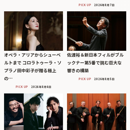
PICK UP
2026年8月7日
オペラ・アリアからシューベ
佐渡裕＆新日本フィルがブル
ルトまで コロラトゥーラ・ソ
ックナー第5番で挑む巨大な
プラノ田中彩子が贈る極上
響きの構築
の…
PICK UP
2026年8月5日
PICK UP
2026年8月6日