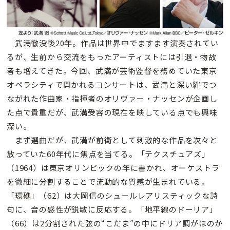
武満徹没後20年。作品は世界中でますます演奏されてい
るが、生前から交流をもったアーティストには引退・物故
者も増えてきた。今回、武満が芸術監督を務めていた東京
オペラシティで開かれるコンサートは、武満と深い絆でつ
ながれた作曲家・指揮者のオリヴァー・ナッセンが企画し
た点で貴重だが、武満受容の現在を映している点でも興味
深い。
まず選曲だが、武満が前衛として刺激的な作品を次々と
放っていた60年代に焦点を当てる。「テクスチュアズ」
（1964）は東京オリンピックの年に書かれ、オーケストラ
を微細に分割することで流動的な質感が生まれている。
「環礁」（62）は大岡信のシュールレアリスティックな詩
句に、音の感性が鋭敏に反応する。「地平線のドーリア」
（66）は2分割された弦の“こだま”の中にドリア調がほのか