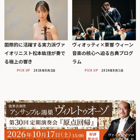
国際的に活躍する実力派ヴァ
ヴィオッティ×東響 ウィーン
イオリニスト松本紘佳が奏で
音楽の核心へ迫る古典プログ
る極上の響き
ラム
PICK UP
2026年8月2日
PICK UP
2026年8月1日