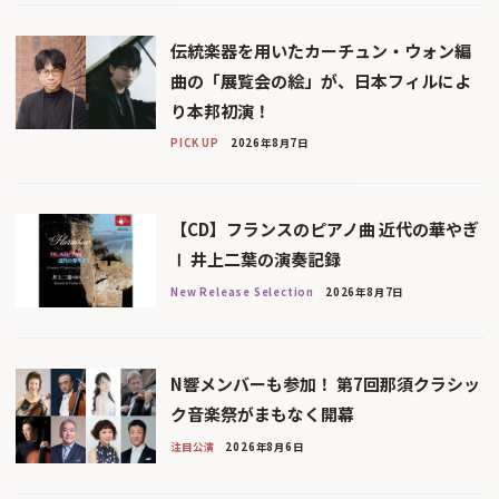
伝統楽器を用いたカーチュン・ウォン編
曲の「展覧会の絵」が、日本フィルによ
り本邦初演！
PICK UP
2026年8月7日
【CD】フランスのピアノ曲 近代の華やぎ
Ⅰ 井上二葉の演奏記録
New Release Selection
2026年8月7日
N響メンバーも参加！ 第7回那須クラシッ
ク音楽祭がまもなく開幕
注目公演
2026年8月6日