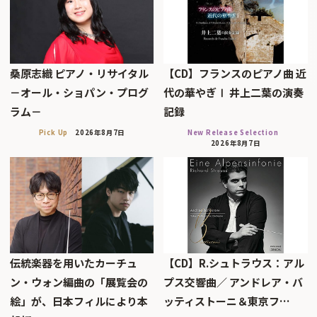
桑原志織 ピアノ・リサイタル
【CD】フランスのピアノ曲 近
－オール・ショパン・プログ
代の華やぎⅠ 井上二葉の演奏
ラム－
記録
Pick Up
2026年8月7日
New Release Selection
2026年8月7日
伝統楽器を用いたカーチュ
【CD】R.シュトラウス：アル
ン・ウォン編曲の「展覧会の
プス交響曲／ アンドレア・バ
絵」が、日本フィルにより本
ッティストーニ＆東京フ…