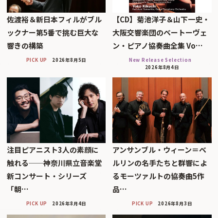
佐渡裕＆新日本フィルがブル
【CD】菊池洋子＆山下一史・
ックナー第5番で挑む巨大な
大阪交響楽団のベートーヴェ
響きの構築
ン・ピアノ協奏曲全集 Vo…
PICK UP
2026年8月5日
New Release Selection
2026年8月4日
注目ピアニスト3人の素顔に
アンサンブル・ウィーン＝ベ
触れる──神奈川県立音楽堂
ルリンの名手たちと群響によ
新コンサート・シリーズ
るモーツァルトの協奏曲5作
「朝…
品…
PICK UP
2026年8月4日
PICK UP
2026年8月3日