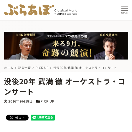
MENU
ホーム
記事一覧
PICK UP
没後20年 武満 徹 オーケストラ・コンサート
没後20年 武満 徹 オーケストラ・コ
ンサート
投稿日
カテゴリー
2016年9月28日
PICK UP