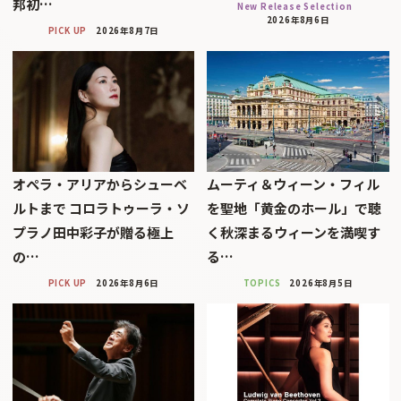
邦初…
New Release Selection
2026年8月6日
PICK UP
2026年8月7日
オペラ・アリアからシューベ
ムーティ＆ウィーン・フィル
ルトまで コロラトゥーラ・ソ
を聖地「黄金のホール」で聴
プラノ田中彩子が贈る極上
く秋深まるウィーンを満喫す
の…
る…
PICK UP
2026年8月6日
TOPICS
2026年8月5日