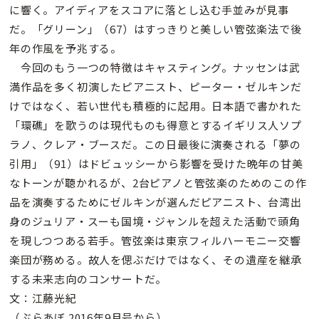
に響く。アイディアをスコアに落とし込む手並みが見事
だ。「グリーン」（67）はすっきりと美しい管弦楽法で後
年の作風を予兆する。
今回のもう一つの特徴はキャスティング。ナッセンは武
満作品を多く初演したピアニスト、ピーター・ゼルキンだ
けではなく、若い世代も積極的に起用。日本語で書かれた
「環礁」を歌うのは現代ものも得意とするイギリス人ソプ
ラノ、クレア・ブースだ。この日最後に演奏される「夢の
引用」（91）はドビュッシーから影響を受けた晩年の甘美
なトーンが聴かれるが、2台ピアノと管弦楽のためのこの作
品を演奏するためにゼルキンが選んだピアニスト、台湾出
身のジュリア・スーも国境・ジャンルを超えた活動で頭角
を現しつつある若手。管弦楽は東京フィルハーモニー交響
楽団が務める。故人を偲ぶだけではなく、その遺産を継承
する未来志向のコンサートだ。
文：江藤光紀
（ぶらあぼ 2016年9月号から）