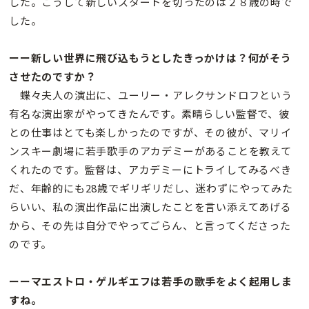
した。こうして新しいスタートを切ったのは２８歳の時で
した。
ーー新しい世界に飛び込もうとしたきっかけは？何がそう
させたのですか？
蝶々夫人の演出に、ユーリー・アレクサンドロフという
有名な演出家がやってきたんです。素晴らしい監督で、彼
との仕事はとても楽しかったのですが、その彼が、マリイ
ンスキー劇場に若手歌手のアカデミーがあることを教えて
くれたのです。監督は、アカデミーにトライしてみるべき
だ、年齢的にも28歳でギリギリだし、迷わずにやってみた
らいい、私の演出作品に出演したことを言い添えてあげる
から、その先は自分でやってごらん、と言ってくださった
のです。
ーーマエストロ・ゲルギエフは若手の歌手をよく起用しま
すね。