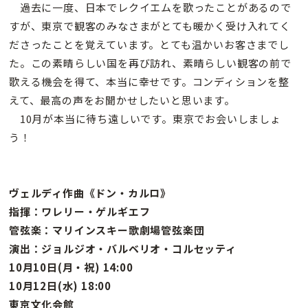
過去に一度、日本でレクイエムを歌ったことがあるので
すが、東京で観客のみなさまがとても暖かく受け入れてく
ださったことを覚えています。とても温かいお客さまでし
た。この素晴らしい国を再び訪れ、素晴らしい観客の前で
歌える機会を得て、本当に幸せです。コンディションを整
えて、最高の声をお聞かせしたいと思います。
10月が本当に待ち遠しいです。東京でお会いしましょ
う！
ヴェルディ作曲《ドン・カルロ》
指揮：ワレリー・ゲルギエフ
管弦楽：マリインスキー歌劇場管弦楽団
演出：ジョルジオ・バルベリオ・コルセッティ
10月10日(月・祝) 14:00
10月12日(水) 18:00
東京文化会館