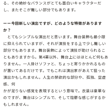
る、その絶妙なバランスがとても面白いキャラクターだ
し、またそこが難しい部分でもあります。
ーー今回新しい演出ですが、どのような特徴があります
か？
とてもシンプルな演出だと思います。舞台装飾も最小限
に抑えられていますが、それが演技をする上で少し難しい
部分でもあります。舞台装飾によって演技が助けられるこ
ともありますから。第4幕以外、舞台上にはほとんど何もあ
りません。一人掛けソファと、ちょっと寄りかかれるもの
が置いてあるだけです。でもこれは演出家があえて狙った
演出かもしれません。人生の禁欲的な部分や、孤独、空虚
感、何
かが足りない感覚を表現するという意味で。衣装は豪華な
のですが、舞台はシンプルで、そして陰鬱な感じがするか
もしれません。