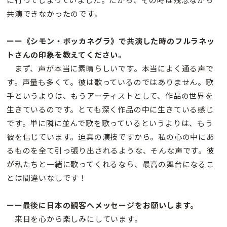
共演できなかったのです。
ーー《シモン・ボッカネグラ》で共演した時のフルラネッ
トさんの印象を教えてください。
まず、声が本当に素晴らしいです。本当によく通る声で
す。声量も多くて。彼は歌っているのではありません。歌
手というよりは、もうアーティストとして、作品の世界を
生きているのです。とても深く作品の中に生きている感じ
です。単に隣に並んで歌を歌っているというよりは、もう
彼を信じています。迫真の演技ですから。私の心の中にあ
るものを全て引っ張り出されるような、そんな声です。彼
が私たちと一緒に歌ってくれるなら、最高の舞台になるこ
とは間違いなしです！
ーー最後に日本の観客へメッセージをお願いします。
来日を心から楽しみにしています。