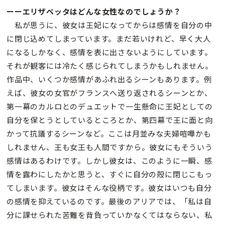
ーーエリザベッタはどんな女性なのでしょうか？
私が思うに、彼女は王妃になってからは感情を自分の中
に閉じ込めてしまっています。まだ若いけれど、早く大人
になるしかなく、感情を表に出さないようにしています。
それが観客には冷たく感じられてしまうかもしれません。
作品中、いくつか感情があふれ出るシーンもあります。例
えば、彼女の女官がフランスへ送り返されるシーンとか、
第一幕のカルロとのデュエットで一生懸命に王妃としての
自分を保とうとしているところとか、第四幕で王に面と向
かって抗議するシーンなど。ここは月並みな夫婦喧嘩かも
しれません、王も女王も人間ですから。彼女にもそういう
感情はあるわけです。しかし彼女は、このように一瞬、感
情を露わにしたかと思うと、すぐに自分の殻に閉じこもっ
てしまいます。彼女はそんな役柄です。彼女はいつも自分
の感情を抑えているのです。最後のアリアでは、「私は自
分に課せられた苦難を背負っていかなくてはならない、私