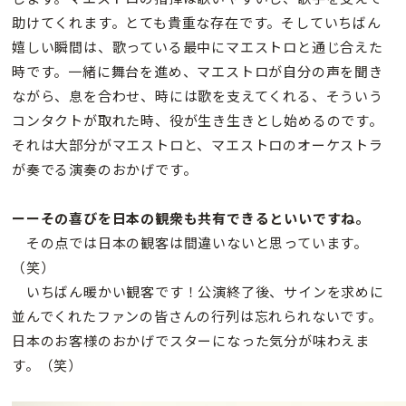
助けてくれます。とても貴重な存在です。そしていちばん
嬉しい瞬間は、歌っている最中にマエストロと通じ合えた
時です。一緒に舞台を進め、マエストロが自分の声を聞き
ながら、息を合わせ、時には歌を支えてくれる、そういう
コンタクトが取れた時、役が生き生きとし始めるのです。
それは大部分がマエストロと、マエストロのオーケストラ
が奏でる演奏のおかげです。
ーーその喜びを日本の観衆も共有できるといいですね。
その点では日本の観客は間違いないと思っています。
（笑）
いちばん暖かい観客です！公演終了後、サインを求めに
並んでくれたファンの皆さんの行列は忘れられないです。
日本のお客様のおかげでスターになった気分が味わえま
す。（笑）