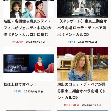
名匠・高関健＆東京シティ・
【GPレポート】東京二期会オ
フィルがヴェルディ中期の大
ペラ劇場 ロッテ・デ・ベア演
作《ドン・カルロ》に挑む
出《ドン・カルロ》
PICK UP
2025年6月14日
NEWS
2023年9月29日
秋は上野でオペラ！
演出のロッテ・デ・ベアが語
る東京二期会オペラ劇場《ド
NEWS
2023年9月28日
ン・カルロ》
INTERVIEW
2023年9月14日