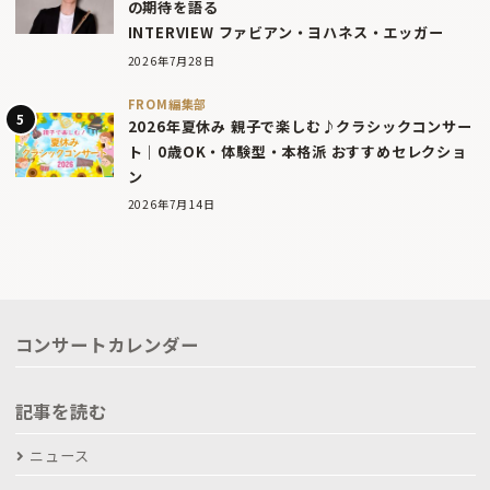
の期待を語る
INTERVIEW ファビアン・ヨハネス・エッガー
2026年7月28日
FROM編集部
2026年夏休み 親子で楽しむ♪クラシックコンサー
ト｜0歳OK・体験型・本格派 おすすめセレクショ
ン
2026年7月14日
コンサートカレンダー
記事を読む
ニュース