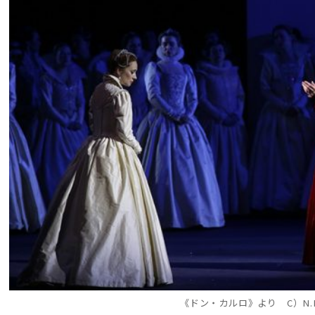
《ドン・カルロ》より C）N.Ra