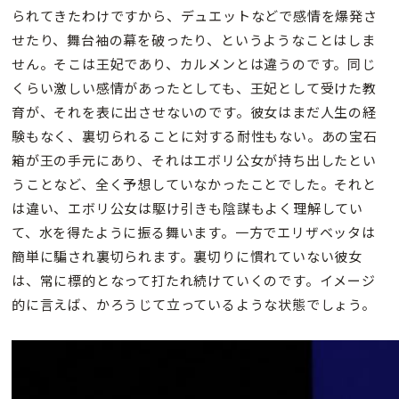
られてきたわけですから、デュエットなどで感情を爆発さ
せたり、舞台袖の幕を破ったり、というようなことはしま
せん。そこは王妃であり、カルメンとは違うのです。同じ
くらい激しい感情があったとしても、王妃として受けた教
育が、それを表に出させないのです。彼女はまだ人生の経
験もなく、裏切られることに対する耐性もない。あの宝石
箱が王の手元にあり、それはエボリ公女が持ち出したとい
うことなど、全く予想していなかったことでした。それと
は違い、エボリ公女は駆け引きも陰謀もよく理解してい
て、水を得たように振る舞います。一方でエリザベッタは
簡単に騙され裏切られます。裏切りに慣れていない彼女
は、常に標的となって打たれ続けていくのです。イメージ
的に言えば、かろうじて立っているような状態でしょう。