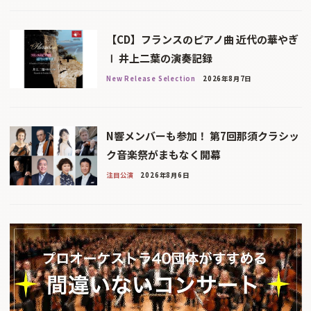
【CD】フランスのピアノ曲 近代の華やぎ
Ⅰ 井上二葉の演奏記録
New Release Selection
2026年8月7日
N響メンバーも参加！ 第7回那須クラシッ
ク音楽祭がまもなく開幕
注目公演
2026年8月6日