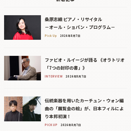
桑原志織 ピアノ・リサイタル
－オール・ショパン・プログラム－
Pick Up
2026年8月7日
ファビオ・ルイージが語る 《オラトリオ
「7つの封印の書」》
INTERVIEW
2026年8月7日
伝統楽器を用いたカーチュン・ウォン編
曲の「展覧会の絵」が、日本フィルによ
り本邦初演！
PICK UP
2026年8月7日