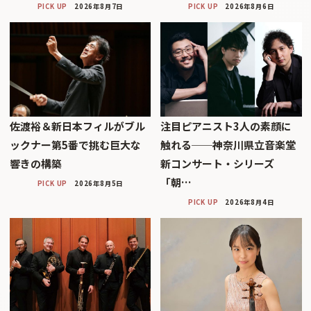
PICK UP
2026年8月7日
PICK UP
2026年8月6日
佐渡裕＆新日本フィルがブル
注目ピアニスト3人の素顔に
ックナー第5番で挑む巨大な
触れる──神奈川県立音楽堂
響きの構築
新コンサート・シリーズ
「朝…
PICK UP
2026年8月5日
PICK UP
2026年8月4日