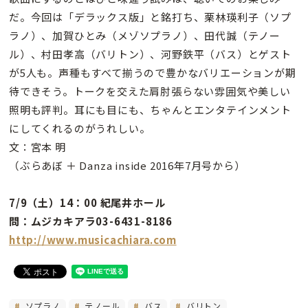
だ。今回は「デラックス版」と銘打ち、栗林瑛利子（ソプ
ラノ）、加賀ひとみ（メゾソプラノ）、田代誠（テノー
ル）、村田孝高（バリトン）、河野鉄平（バス）とゲスト
が5人も。声種もすべて揃うので豊かなバリエーションが期
待できそう。トークを交えた肩肘張らない雰囲気や美しい
照明も評判。耳にも目にも、ちゃんとエンタテインメント
にしてくれるのがうれしい。
文：宮本 明
（ぶらあぼ ＋ Danza inside 2016年7月号から）
7/9（土）14：00 紀尾井ホール
問：ムジカキアラ03-6431-8186
http://www.musicachiara.com
ソプラノ
テノール
バス
バリトン