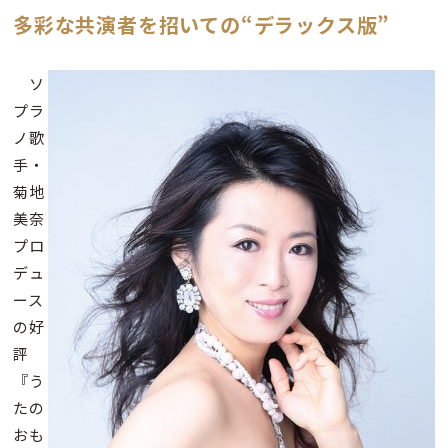
多彩な共演者を招いての“デラックス版”
ソ
プラ
ノ歌
手・
菊地
美奈
プロ
デュ
ース
の好
評
『う
たの
おも