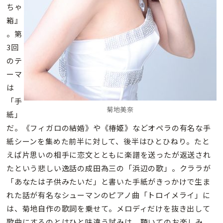
ちゃ
箱』
。第
3回
のテ
ーマ
は
「手
菊地美奈
紙」
だ。《フィガロの結婚》や《椿姫》などオペラの有名な手
紙シーンを集めた前半に対して、後半はひとひねり。たと
えば片思いの相手に恋文とともに楽譜を送ったが返送され
たという悲しい逸話の成田為三の「浜辺の歌」。クララが
「あなたは子供みたいだ」と書いた手紙がきっかけで生ま
れた話が有名なシューマンのピアノ曲「トロイメライ」に
は、菊地自作の歌詞を乗せて。メロディだけを抜き出して
歌曲にするのとはひと味違う試みは、聴いてのお楽しみ