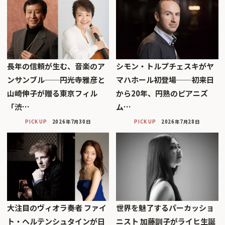
長年の信頼が生む、音楽のア
シモン・トルプチェスキがヤ
ンサンブル──円光寺雅彦と
マハホール初登場──初来日
山崎伸子が贈る東京フィル
から20年、円熟のピアニズ
「渋…
ム…
PICK UP
2026年7月30日
PICK UP
2026年7月28日
大注目のヴィオラ奏者 ファイ
世界を魅了するパーカッショ
ト・ヘルテンシュタインが日
ニスト 加藤訓子がライヒ生誕