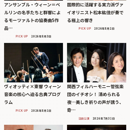
アンサンブル・ウィーン＝ベ
国際的に活躍する実力派ヴァ
ルリンの名手たちと群響によ
イオリニスト松本紘佳が奏で
るモーツァルトの協奏曲5作
る極上の響き
品…
PICK UP
2026年8月2日
PICK UP
2026年8月3日
ヴィオッティ×東響 ウィーン
関西フィルハーモニー管弦楽
音楽の核心へ迫る古典プログ
団のイチオシ！ 清められる
ラム
夜…美しき祈りの声が誘う、
奇…
PICK UP
2026年8月1日
注目公演
2026年7月31日