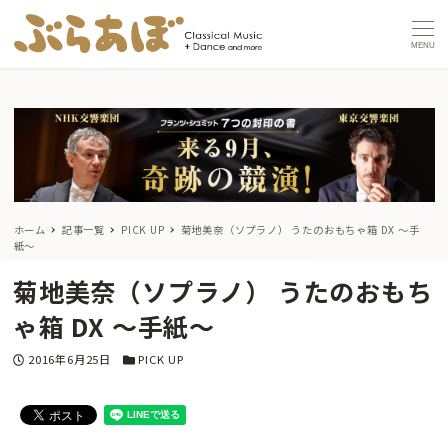
MENU
ホーム
記事一覧
PICK UP
菊地美奈（ソプラノ） うたのおもちゃ箱 DX 〜手
紙〜
菊地美奈（ソプラノ） うたのおもち
ゃ箱 DX 〜手紙〜
投稿日
カテゴリー
2016年6月25日
PICK UP