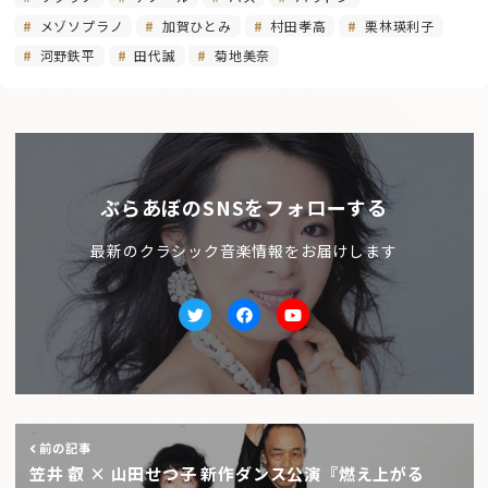
メゾソプラノ
加賀ひとみ
村田孝高
栗林瑛利子
河野鉄平
田代誠
菊地美奈
ぶらあぼのSNSをフォローする
最新のクラシック音楽情報をお届けします
Twitter
facebook
Youtube
前の記事
笠井 叡 × 山田せつ子 新作ダンス公演『燃え上がる