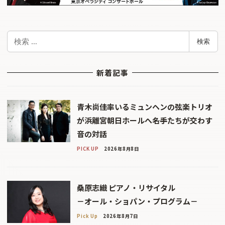
検
検索
索
新着記事
青木尚佳率いるミュンヘンの弦楽トリオ
が浜離宮朝日ホールへ――名手たちが交わす
音の対話
PICK UP
2026年8月8日
桑原志織 ピアノ・リサイタル
－オール・ショパン・プログラム－
Pick Up
2026年8月7日