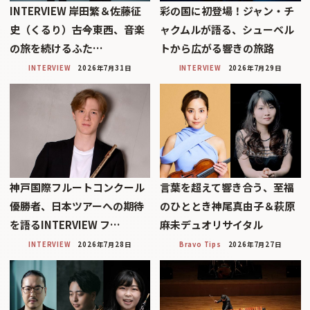
INTERVIEW 岸田繁＆佐藤征
彩の国に初登場！ジャン・チ
史（くるり）――古今東西、音楽
ャクムルが語る、シューベル
の旅を続けるふた…
トから広がる響きの旅路
INTERVIEW
2026年7月31日
INTERVIEW
2026年7月29日
神戸国際フルートコンクール
言葉を超えて響き合う、至福
優勝者、日本ツアーへの期待
のひととき神尾真由子＆萩原
を語るINTERVIEW フ…
麻未デュオリサイタル
INTERVIEW
2026年7月28日
Bravo Tips
2026年7月27日