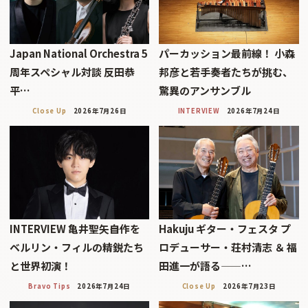
Japan National Orchestra 5
パーカッション最前線！ 小森
周年スペシャル対談 反田恭
邦彦と若手奏者たちが挑む、
平…
驚異のアンサンブル
Close Up
2026年7月26日
INTERVIEW
2026年7月24日
INTERVIEW 亀井聖矢――自作を
Hakuju ギター・フェスタ プ
ベルリン・フィルの精鋭たち
ロデューサー・荘村清志 ＆ 福
と世界初演！
田進一が語る——…
Bravo Tips
2026年7月24日
Close Up
2026年7月23日