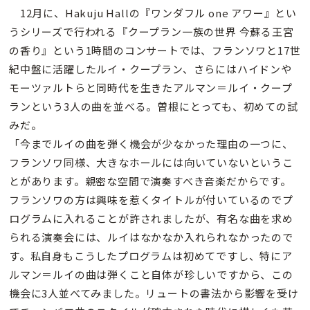
12月に、Hakuju Hallの『ワンダフル one アワー』とい
うシリーズで行われる『クープラン一族の世界 今蘇る王宮
の香り』という1時間のコンサートでは、フランソワと17世
紀中盤に活躍したルイ・クープラン、さらにはハイドンや
モーツァルトらと同時代を生きたアルマン＝ルイ・クープ
ランという3人の曲を並べる。曽根にとっても、初めての試
みだ。
「今までルイの曲を弾く機会が少なかった理由の一つに、
フランソワ同様、大きなホールには向いていないというこ
とがあります。親密な空間で演奏すべき音楽だからです。
フランソワの方は興味を惹くタイトルが付いているのでプ
ログラムに入れることが許されましたが、有名な曲を求め
られる演奏会には、ルイはなかなか入れられなかったので
す。私自身もこうしたプログラムは初めてですし、特にア
ルマン＝ルイの曲は弾くこと自体が珍しいですから、この
機会に3人並べてみました。リュートの書法から影響を受け