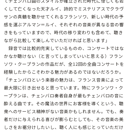
てチェンバロ曲のスタイルが確立された時代に惜しくも若
くして亡くなった天才ルイ、詩的でミステリアスでクラヴ
サンの真髄を聴かせてくれるフランソワ、新しい時代の予
感を運ぶアルマン＝ルイ、それぞれの音楽が異なる音の響
きをもっていますので、時代の移り変わりも含めて、聴き
ながら比較して楽しんでいただければと思います」
録音では比較的充実しているものの、コンサートではな
かなか聴けない（と言ってしまっていいと思える）フラン
ソワ・クープランの作品だが、全12回の全曲コンサートを
経験したからこそわかる魅力があるのではないだろうか。
「チェンバロという楽器の魅力は、フランス音楽によって
最大限に引き出せると思っています。特にフランソワ・ク
ープランは、チェンバロ奏者自身が最もチェンバロの音に
酔える曲です。その魔法の世界にお客様を導くという、聴
衆へのサービス精神がない音楽かもしれません。でも、奏
者だけに与えられる喜びが膨らむとしても、その音楽の美
しさをお裾分けしたいし、聴く人にも感じとっていただけ