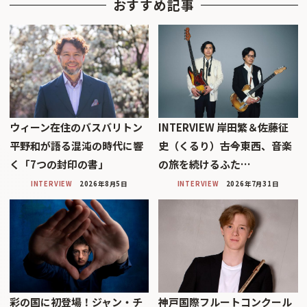
おすすめ記事
ウィーン在住のバスバリトン
INTERVIEW 岸田繁＆佐藤征
平野和が語る混沌の時代に響
史（くるり）――古今東西、音楽
く「7つの封印の書」
の旅を続けるふた…
INTERVIEW
2026年8月5日
INTERVIEW
2026年7月31日
彩の国に初登場！ジャン・チ
神戸国際フルートコンクール