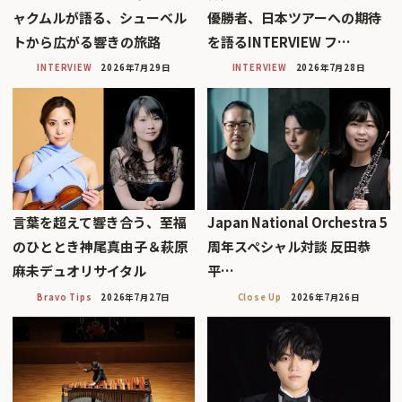
ャクムルが語る、シューベル
優勝者、日本ツアーへの期待
トから広がる響きの旅路
を語るINTERVIEW フ…
INTERVIEW
2026年7月29日
INTERVIEW
2026年7月28日
言葉を超えて響き合う、至福
Japan National Orchestra 5
のひととき神尾真由子＆萩原
周年スペシャル対談 反田恭
麻未デュオリサイタル
平…
Bravo Tips
2026年7月27日
Close Up
2026年7月26日