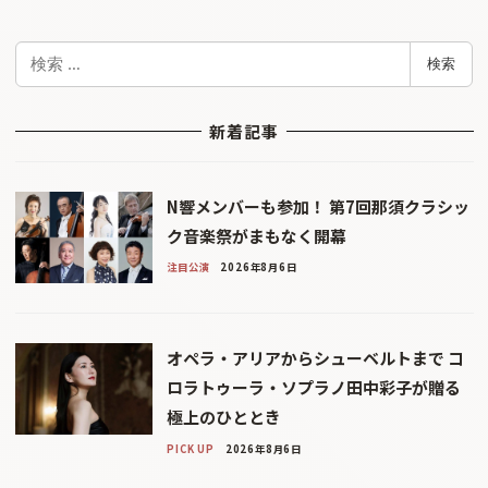
検
検索
索
新着記事
N響メンバーも参加！ 第7回那須クラシッ
ク音楽祭がまもなく開幕
注目公演
2026年8月6日
オペラ・アリアからシューベルトまで コ
ロラトゥーラ・ソプラノ田中彩子が贈る
極上のひととき
PICK UP
2026年8月6日