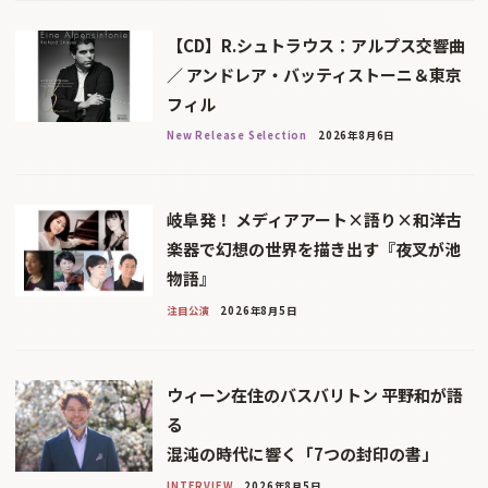
【CD】R.シュトラウス：アルプス交響曲
／ アンドレア・バッティストーニ＆東京
フィル
New Release Selection
2026年8月6日
岐阜発！ メディアアート×語り×和洋古
楽器で幻想の世界を描き出す『夜叉が池
物語』
注目公演
2026年8月5日
ウィーン在住のバスバリトン 平野和が語
る
混沌の時代に響く「7つの封印の書」
INTERVIEW
2026年8月5日