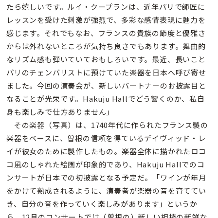
たら嬉しいです。ルイ・クープランは、近年パリで師匠に
レッスンを受けた刺激が強烈で、多彩な感情表現に魅力を
感じます。それでもなお、フランスの貴族の節度と優雅さ
からは外れないところが気持ち良さでもあります。舞曲的
なリズム感も弾いていておもしろいです。最近、長いこと
パリのチェンバリストに預けていた楽器を日本へ呼び寄せ
ました。今回の演奏会が、新しいパートナーのお披露目と
なることが光栄です。Hakuju Hallでどう響くのか、私自
身も楽しみで仕方ありません」
その楽器（写真）は、1740年代に作られたフランス製の
楽器をベースに、曽根の信頼を得ているデイヴィッド・レ
イが彼女のために製作したもの。楽器全体に描かれたロコ
コ風のしゃれた絵画が印象的であり、Hakuju Hallでのコ
ンサートが日本での初披露となる予定だ。「ワインが年月
をかけて熟成されるように、演奏者が楽器の音を育ててい
き、自分の音を作っていく楽しみがあります」というか
ら、12月のコンサートでは（曽根の）新しい相棒の新鮮な