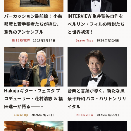
パーカッション最前線！ 小森
INTERVIEW 亀井聖矢――自作を
邦彦と若手奏者たちが挑む、
ベルリン・フィルの精鋭たち
驚異のアンサンブル
と世界初演！
INTERVIEW
2026年7月24日
Bravo Tips
2026年7月24日
Hakuju ギター・フェスタ プ
音楽と言葉が導く、新たな風
ロデューサー・荘村清志 ＆ 福
景平野和 バス・バリトン リサ
田進一が語る——…
イタル
Close Up
2026年7月23日
INTERVIEW
2026年7月22日