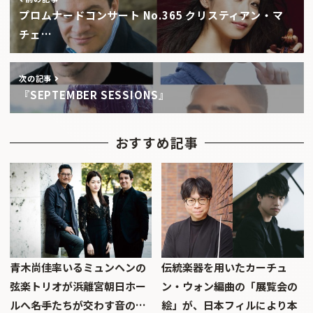
プロムナードコンサート No.365 クリスティアン・マ
チェ…
次の記事
『SEPTEMBER SESSIONS』
おすすめ記事
青木尚佳率いるミュンヘンの
伝統楽器を用いたカーチュ
弦楽トリオが浜離宮朝日ホー
ン・ウォン編曲の「展覧会の
ルへ――名手たちが交わす音の…
絵」が、日本フィルにより本