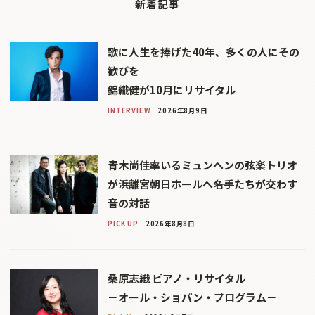
新着記事
歌に人生を捧げた40年、多くの人にその
歓びを
錦織健が10月にリサイタル
INTERVIEW
2026年8月9日
青木尚佳率いるミュンヘンの弦楽トリオ
が浜離宮朝日ホールへ――名手たちが交わす
音の対話
PICK UP
2026年8月8日
桑原志織 ピアノ・リサイタル
－オール・ショパン・プログラム－