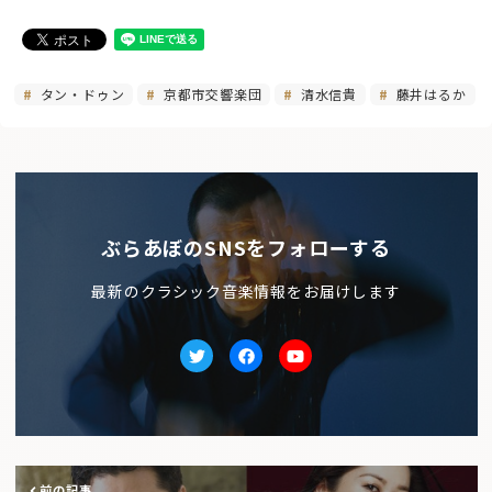
タン・ドゥン
京都市交響楽団
清水信貴
藤井はるか
ぶらあぼのSNSをフォローする
最新のクラシック音楽情報をお届けします
Twitter
facebook
Youtube
前の記事