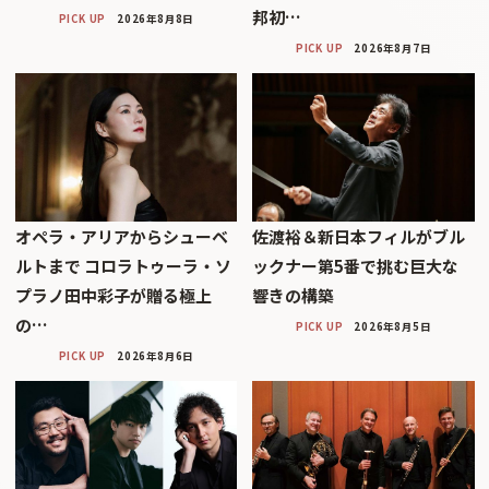
邦初…
PICK UP
2026年8月8日
PICK UP
2026年8月7日
オペラ・アリアからシューベ
佐渡裕＆新日本フィルがブル
ルトまで コロラトゥーラ・ソ
ックナー第5番で挑む巨大な
プラノ田中彩子が贈る極上
響きの構築
の…
PICK UP
2026年8月5日
PICK UP
2026年8月6日