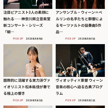
注目ピアニスト3人の素顔に
アンサンブル・ウィーン＝ベ
触れる──神奈川県立音楽堂
ルリンの名手たちと群響によ
新コンサート・シリーズ
るモーツァルトの協奏曲5作
「朝…
品…
PICK UP
2026年8月4日
PICK UP
2026年8月3日
国際的に活躍する実力派ヴァ
ヴィオッティ×東響 ウィーン
イオリニスト松本紘佳が奏で
音楽の核心へ迫る古典プログ
る極上の響き
ラム
PICK UP
2026年8月2日
PICK UP
2026年8月1日