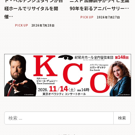
ト・ヘルテンシュタインが日
ニスト 加藤訓子がライヒ生誕
経ホールでリサイタルを開
90年を彩るアニバーサリー…
催…
PICK UP
2026年7月27日
PICK UP
2026年7月28日
検
検索
索