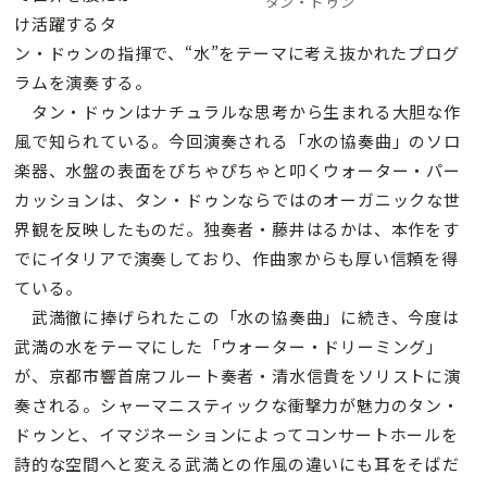
タン・ドゥン
け活躍するタ
ン・ドゥンの指揮で、“水”をテーマに考え抜かれたプログ
ラムを演奏する。
タン・ドゥンはナチュラルな思考から生まれる大胆な作
風で知られている。今回演奏される「水の協奏曲」のソロ
楽器、水盤の表面をぴちゃぴちゃと叩くウォーター・パー
カッションは、タン・ドゥンならではのオーガニックな世
界観を反映したものだ。独奏者・藤井はるかは、本作をす
でにイタリアで演奏しており、作曲家からも厚い信頼を得
ている。
武満徹に捧げられたこの「水の協奏曲」に続き、今度は
武満の水をテーマにした「ウォーター・ドリーミング」
が、京都市響首席フルート奏者・清水信貴をソリストに演
奏される。シャーマニスティックな衝撃力が魅力のタン・
ドゥンと、イマジネーションによってコンサートホールを
詩的な空間へと変える武満との作風の違いにも耳をそばだ