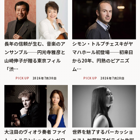
長年の信頼が生む、音楽のア
シモン・トルプチェスキがヤ
ンサンブル──円光寺雅彦と
マハホール初登場──初来日
山崎伸子が贈る東京フィル
から20年、円熟のピアニズ
「渋…
ム…
PICK UP
2026年7月30日
PICK UP
2026年7月28日
大注目のヴィオラ奏者 ファイ
世界を魅了するパーカッショ