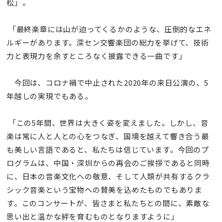
松」。
「最終楽章には山が迫ってくるかのような、圧倒的なエネ
ルギーがあります。深セン交響楽団の総力を挙げて、技術
力と表現力を余すところなく披露できる一曲です」
今回は、コロナ禍で中止された2020年の来日公演の、5
年越しの実現でもある。
「この5年間、世界は大きく姿を変えました。しかし、音
楽は常に人と人との心をつなぎ、国境を越えて響き合う最
も美しい言語であると、私たちは信じています。今回のプ
ログラムは、中国・深圳からの再会のご挨拶であると同時
に、日本の音楽文化への敬意、そして人類が共有するクラ
シック音楽という宝物への賛美を込めたものでもありま
す。このコンサートが、皆さまと私たちとの間に、素敵な
思い出と温かな絆を育むものとなりますように」