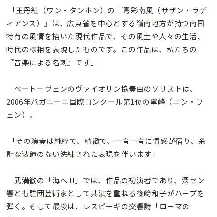
「王丹紅（ワン・タンホン）の『粤彩南風（サザン・ラデ
ィアンス）』は、広東省を中心とする嶺南地方が持つ南国
特有の風情を描いた現代作品で、その風土や人々の生活、
時代の様相を表現したものです。この作品は、私たちの
『音楽による名刺』です」
ベートーヴェンのヴァイオリン協奏曲のソリストは、
2006年パガニーニ国際コンクール第1位の寧峰（ニン・フ
ェン）。
「その演奏は純粋で、精緻で、一音一音に情感が宿り、余
計な装飾のない洗練された表現を伴います」
武満徹の「海へ II」では、作品の初演者であり、深セン
響とも駐団芸術家として共演を重ねる篠﨑和子がハープを
弾く。そして最後は、レスピーギの交響詩「ローマの