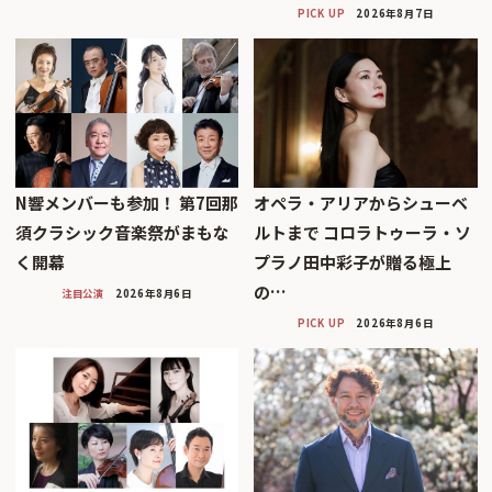
PICK UP
2026年8月7日
N響メンバーも参加！ 第7回那
オペラ・アリアからシューベ
須クラシック音楽祭がまもな
ルトまで コロラトゥーラ・ソ
く開幕
プラノ田中彩子が贈る極上
の…
注目公演
2026年8月6日
PICK UP
2026年8月6日