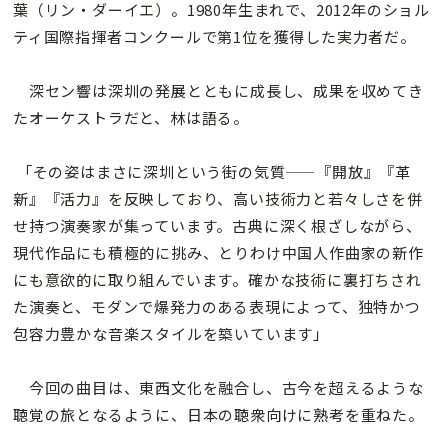
葉（リン・ダーイエ）。1980年生まれで、2012年のショル
ティ国際指揮者コンクールで第1位を獲得した実力者だ。
深セン響は深圳の発展とともに成長し、成果を収めてき
たオーケストラだと、林は語る。
「その姿はまさに深圳という街の気質——『開放』『革
新』『活力』を反映しており、高い技術力と若々しさを併
せ持つ演奏家が集っています。古典に深く根ざしながら、
現代作品にも積極的に挑み、とりわけ中国人作曲家の新作
にも意欲的に取り組んでいます。確かな技術に裏打ちされ
た演奏と、モダンで爆発力のある表現によって、独特かつ
包容力豊かな音楽スタイルを築いています」
今回の曲目は、東西文化を融合し、古今を超えるような
聴覚の旅となるように、日本の聴衆向けに熟考を重ねた。