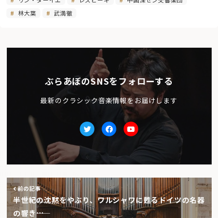
林大葉
武満徹
ぶらあぼのSNSをフォローする
最新のクラシック音楽情報をお届けします
Twitter
facebook
Youtube
前の記事
半世紀の沈黙をやぶり、ワルシャワに甦るドイツの名器
の響き――…