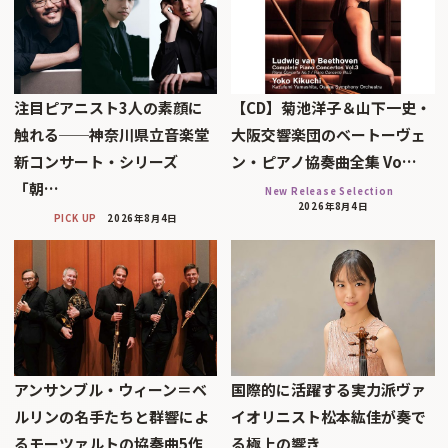
注目ピアニスト3人の素顔に
【CD】菊池洋子＆山下一史・
触れる──神奈川県立音楽堂
大阪交響楽団のベートーヴェ
新コンサート・シリーズ
ン・ピアノ協奏曲全集 Vo…
「朝…
New Release Selection
2026年8月4日
PICK UP
2026年8月4日
アンサンブル・ウィーン＝ベ
国際的に活躍する実力派ヴァ
ルリンの名手たちと群響によ
イオリニスト松本紘佳が奏で
るモーツァルトの協奏曲5作
る極上の響き