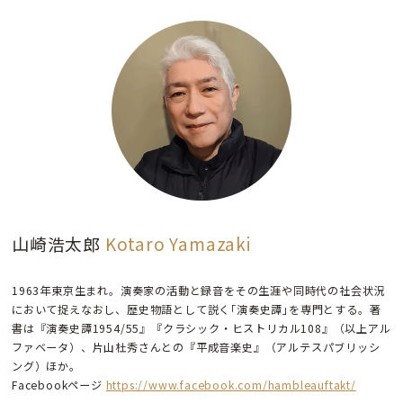
山崎浩太郎
Kotaro Yamazaki
1963年東京生まれ。演奏家の活動と録音をその生涯や同時代の社会状況
において捉えなおし、歴史物語として説く｢演奏史譚｣を専門とする。著
書は『演奏史譚1954/55』『クラシック・ヒストリカル108』（以上アル
ファベータ）、片山杜秀さんとの『平成音楽史』（アルテスパブリッシ
ング）ほか。
Facebookページ
https://www.facebook.com/hambleauftakt/