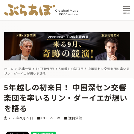
MENU
ホーム
記事一覧
INTERVIEW
5年越しの初来日！ 中国深セン交響楽団を率いる
リン・ダーイエが想いを語る
5年越しの初来日！ 中国深セン交響
楽団を率いるリン・ダーイエが想い
を語る
投稿日
カテゴリー
カテゴリー
2025年9月28日
INTERVIEW
注目公演