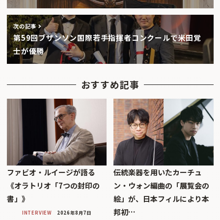
次の記事
第59回ブザンソン国際若手指揮者コンクールで米田覚
士が優勝
おすすめ記事
ファビオ・ルイージが語る
伝統楽器を用いたカーチュ
《オラトリオ「7つの封印の
ン・ウォン編曲の「展覧会の
書」》
絵」が、日本フィルにより本
邦初…
INTERVIEW
2026年8月7日