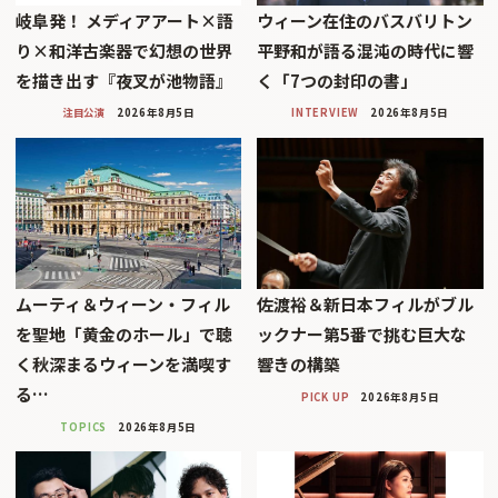
岐阜発！ メディアアート×語
ウィーン在住のバスバリトン
り×和洋古楽器で幻想の世界
平野和が語る混沌の時代に響
を描き出す『夜叉が池物語』
く「7つの封印の書」
注目公演
2026年8月5日
INTERVIEW
2026年8月5日
ムーティ＆ウィーン・フィル
佐渡裕＆新日本フィルがブル
を聖地「黄金のホール」で聴
ックナー第5番で挑む巨大な
く秋深まるウィーンを満喫す
響きの構築
る…
PICK UP
2026年8月5日
TOPICS
2026年8月5日