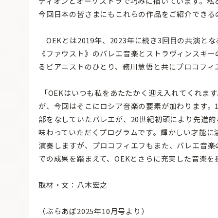
ディオンとオーケストラで巧みに描いています。私
今回日本の皆さまにもこれらの作品をご紹介できる
OEKとは2019年、2023年に続き3回目の共演
《ファウスト》のバレエ音楽とストラヴィンスキーの
るピアニストのひとり、務川慧悟と共にプロコフィ
「OEKはいつも私をあたたかく迎え入れてくれま
が、今回はそこにロシア音楽の要素が加わります。
部をなしていたバレエが、20世紀初頭により先進
味わっていただくプログラムです。輝かしい才能に
演奏しますが、プロコフィエフもまた、バレエ音楽
での成果を踏まえて、OEKとさらに充実した音楽を
取材・文：八木宏之
（ぶらあぼ2025年10月号より）