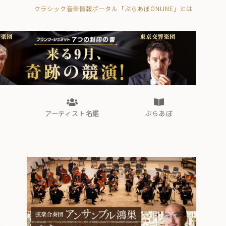
クラシック音楽情報ポータル「ぶらあぼONLINE」とは
の封印の書》
海外公演
FROM編集部
眺望
ぶらあぼブラス！
フォルテピアノ・オデッセイ
アーティスト名鑑
ぶらあぼ
の封印の書》
海外公演
FROM編集部
眺望
ぶらあぼブラス！
フォルテピアノ・オデッセイ