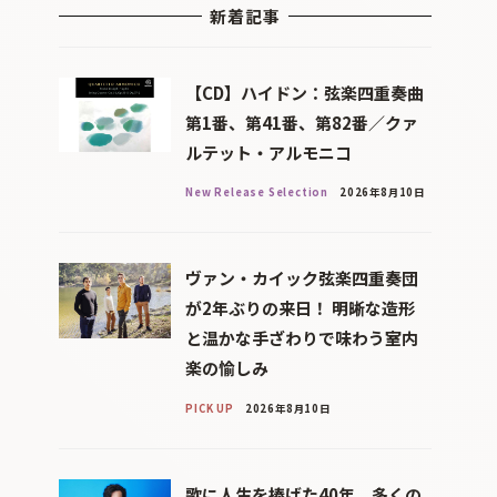
新着記事
【CD】ハイドン：弦楽四重奏曲
第1番、第41番、第82番／クァ
ルテット・アルモニコ
New Release Selection
2026年8月10日
ヴァン・カイック弦楽四重奏団
が2年ぶりの来日！ 明晰な造形
と温かな手ざわりで味わう室内
楽の愉しみ
PICK UP
2026年8月10日
歌に人生を捧げた40年、多くの