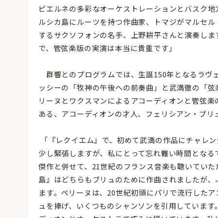
ピエルネの多彩なオーケストレーションとバスク地
ルシカ島にルーツを持つ作曲家、トマジがマルセル
するサクソフォンの名手、上野耕平さんと演奏しま
で、管弦楽版の実演は本当に貴重です」
群響とのプログラムでは、生誕150年となるラヴ
ッシーの「牧神の午後への前奏曲」と武満徹の「弦
リーヌとワクスマンによるアコーディオンと管弦楽
ある、アコーディオンの才人、フェリシアン・ブリ
「『レクイエム』で、初めて武満の作品にチャレン
少し緊張しますが、私にとって忘れ難い時間となる
傑作と併せて、21世紀のフランス音楽も聴いてい
島』はどちらもブリュのために作曲されましたが、
ます。ペリーヌは、20世紀初頭にパリで流行したア
ュを捧げ、いくつものシャンソンを引用しています