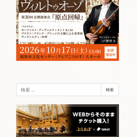
検
検索
索