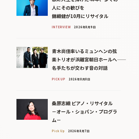
人にその歓びを
錦織健が10月にリサイタル
INTERVIEW
2026年8月9日
青木尚佳率いるミュンヘンの弦
楽トリオが浜離宮朝日ホールへ――
名手たちが交わす音の対話
PICK UP
2026年8月8日
桑原志織 ピアノ・リサイタル
－オール・ショパン・プログラ
ム－
Pick Up
2026年8月7日