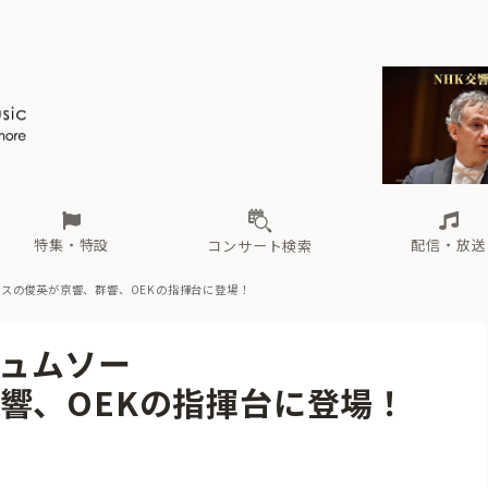
ール
（毎月更新）
東
電子版（無料・月刊）
トピックス
関西
フェスタサマーミューザKAWASAKI 2026
北海道・東北
注目公演
配布場所
インタビュー
中部
定期購読
中国・四国
CD新譜
N響＆東響 《7つ
九州・沖縄
書籍近刊
ロが推す！間違いないオーケストラコンサート
過去の特集
の先と
ブ配信スケジュール
さ
オーケストラの楽屋から
た
な
有料ライブ配信スケジュール
は
ま
や
海の向こうの音楽家
ら
わ
Aからの
載
特集・特設
配信・放送
コンサート検索
スの俊英が京響、群響、OEKの指揮台に登場！
ール
（毎月更新）
東
電子版（無料・月刊）
トピックス
関西
フェスタサマーミューザKAWASAKI 2026
北海道・東北
注目公演
配布場所
インタビュー
中部
定期購読
中国・四国
CD新譜
N響＆東響 《7つ
九州・沖縄
書籍近刊
デュムソー
ロが推す！間違いないオーケストラコンサート
過去の特集
の先と
ブ配信スケジュール
さ
オーケストラの楽屋から
た
な
有料ライブ配信スケジュール
は
ま
や
海の向こうの音楽家
ら
わ
Aからの
響、OEKの指揮台に登場！
載