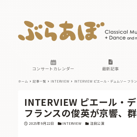
ニュース
ヤマハホ
番組一覧
東京・関
ぶらあぼ
現場のプ
古楽とそ
無料ライ
あ
か
過去の連
コンサートカレンダー
最新記事
ホーム
記事一覧
INTERVIEW
INTERVIEW ピエール・デュムソー
フラン
ニュース
ヤマハホ
番組一覧
東京・関
ぶらあぼ
INTERVIEW ピエール・
現場のプ
古楽とそ
無料ライ
あ
か
フランスの俊英が京響、群
過去の連
投稿日
カテゴリー
カテゴリー
2025年9月22日
INTERVIEW
注目公演