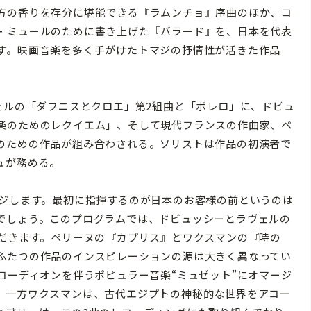
方の香りを存分に堪能できる『ラムンチョ』序曲のほか、コ
・ミュールのために書き上げた『バラード』を、日本を代表
す。映画音楽を多く手がけたトマジの抒情性が活きた作品
ェルの「ダフニスとクロエ」第2組曲と「ボレロ」に、ドビュ
楽のためのレクイエム」、そして現代フランスの作曲家、ペ
のための作品が組み合わされる。ソリストは作品の初演者で
ュが務める。
ジします。最初に指揮するのが日本のお客様の前というのは
でしょう。このプログラムでは、ドビュッシーとラヴェルの
ただきます。ペリーヌの『カプリス』とワクスマンの『時の
ふたつの作品のインスピレーションの源は大きく異なってい
コーディオンを伴うポピュラー音楽“ミュゼット”にオマージ
。一方ワクスマンは、古代エジプトの神秘的な世界をアコー