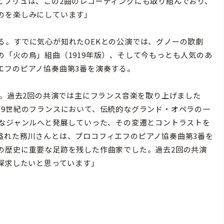
とブリュは、この2曲のレコーディングにも取り組んでおり、
のを楽しみにしています」
となる。すでに気心が知れたOEKとの公演では、グノーの歌劇
「火の鳥」組曲（1919年版）、そして今もっとも人気のあ
エフのピアノ協奏曲第3番を演奏する。
す。過去2回の共演では主にフランス音楽を取り上げました
19世紀のフランスにおいて、伝統的なグランド・オペラの一
的なジャンルへと発展していった、その変遷とコントラストを
溢れた務川さんとは、プロコフィエフのピアノ協奏曲第3番を
の歴史に重要な足跡を残した作曲家でした。過去2回の共演
探求したいと思っています」