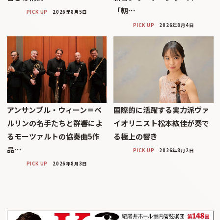
「朝…
PICK UP
2026年8月5日
PICK UP
2026年8月4日
アンサンブル・ウィーン＝ベ
国際的に活躍する実力派ヴァ
ルリンの名手たちと群響によ
イオリニスト松本紘佳が奏で
るモーツァルトの協奏曲5作
る極上の響き
品…
PICK UP
2026年8月2日
PICK UP
2026年8月3日