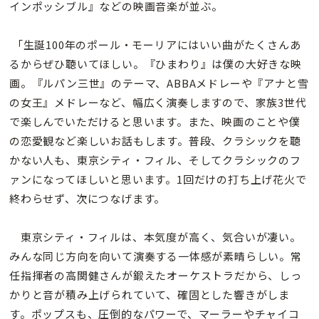
インポッシブル』などの映画音楽が並ぶ。
「生誕100年のポール・モーリアにはいい曲がたくさんあ
るからぜひ聴いてほしい。『ひまわり』は僕の大好きな映
画。『ルパン三世』のテーマ、ABBAメドレーや『アナと雪
の女王』メドレーなど、幅広く演奏しますので、家族3世代
で楽しんでいただけると思います。また、映画のことや僕
の恋愛観など楽しいお話もします。普段、クラシックを聴
かない人も、東京シティ・フィル、そしてクラシックのフ
ァンになってほしいと思います。1回だけの打ち上げ花火で
終わらせず、次につなげます。
東京シティ・フィルは、本気度が高く、気合いが凄い。
みんな同じ方向を向いて演奏する一体感が素晴らしい。常
任指揮者の高関健さんが鍛えたオーケストラだから、しっ
かりと音が積み上げられていて、確固とした響きがしま
す。ポップスも、圧倒的なパワーで、マーラーやチャイコ