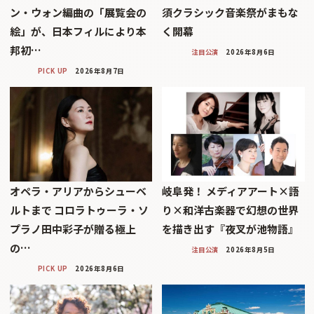
ン・ウォン編曲の「展覧会の
須クラシック音楽祭がまもな
絵」が、日本フィルにより本
く開幕
邦初…
注目公演
2026年8月6日
PICK UP
2026年8月7日
オペラ・アリアからシューベ
岐阜発！ メディアアート×語
ルトまで コロラトゥーラ・ソ
り×和洋古楽器で幻想の世界
プラノ田中彩子が贈る極上
を描き出す『夜叉が池物語』
の…
注目公演
2026年8月5日
PICK UP
2026年8月6日