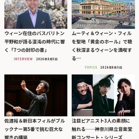
ウィーン在住のバスバリトン
ムーティ＆ウィーン・フィル
平野和が語る混沌の時代に響
を聖地「黄金のホール」で聴
く「7つの封印の書」
く秋深まるウィーンを満喫す
る…
INTERVIEW
2026年8月5日
TOPICS
2026年8月5日
佐渡裕＆新日本フィルがブル
注目ピアニスト3人の素顔に
ックナー第5番で挑む巨大な
触れる──神奈川県立音楽堂
響きの構築
新コンサート・シリーズ