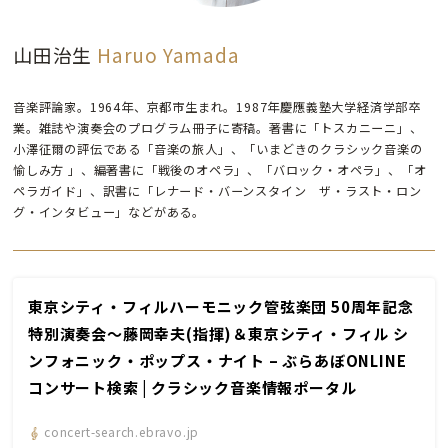
山田治生
Haruo Yamada
音楽評論家。1964年、京都市生まれ。1987年慶應義塾大学経済学部卒
業。雑誌や演奏会のプログラム冊子に寄稿。著書に「トスカニーニ」、
小澤征爾の評伝である「音楽の旅人」、「いまどきのクラシック音楽の
愉しみ方 」、編著書に「戦後のオペラ」、「バロック・オペラ」、「オ
ペラガイド」、訳書に「レナード・バーンスタイン ザ・ラスト・ロン
グ・インタビュー」などがある。
東京シティ・フィルハーモニック管弦楽団 50周年記念
特別演奏会～藤岡幸夫(指揮)＆東京シティ・フィル シ
ンフォニック・ポップス・ナイト – ぶらあぼONLINE
コンサート検索 | クラシック音楽情報ポータル
concert-search.ebravo.jp