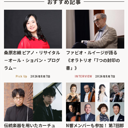
おすすめ記事
桑原志織 ピアノ・リサイタル
ファビオ・ルイージが語る
－オール・ショパン・プログ
《オラトリオ「7つの封印の
ラム－
書」》
Pick Up
2026年8月7日
INTERVIEW
2026年8月7日
伝統楽器を用いたカーチュ
N響メンバーも参加！ 第7回那