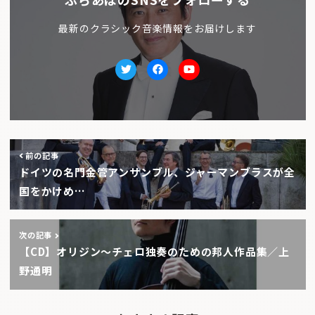
最新のクラシック音楽情報をお届けします
Twitter
facebook
Youtube
前の記事
ドイツの名門金管アンサンブル、ジャーマンブラスが全
国をかけめ…
次の記事
【CD】オリジン～チェロ独奏のための邦人作品集／上
野通明