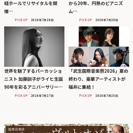
経ホールでリサイタルを開
から20年、円熟のピアニズ
催…
ム…
PICK UP
2026年7月28日
PICK UP
2026年7月28日
世界を魅了するパーカッショ
「武生国際音楽祭2026」――夏の
ニスト 加藤訓子がライヒ生誕
終わり、豪華アーティストが
90年を彩るアニバーサリー…
福井に集結！
PICK UP
2026年7月27日
PICK UP
2026年7月25日