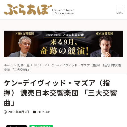
MENU
ホーム
記事一覧
PICK UP
ケン=デイヴィッド・マズア（指揮） 読売日本交響
楽団 「三大交響曲」
ケン=デイヴィッド・マズア（指
揮） 読売日本交響楽団 「三大交響
曲」
投稿日
カテゴリー
2015年8月2日
PICK UP