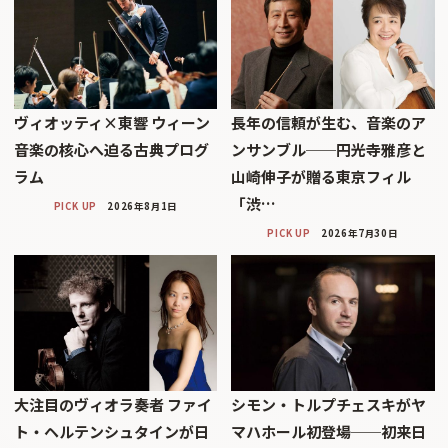
ヴィオッティ×東響 ウィーン
長年の信頼が生む、音楽のア
音楽の核心へ迫る古典プログ
ンサンブル──円光寺雅彦と
ラム
山崎伸子が贈る東京フィル
「渋…
PICK UP
2026年8月1日
PICK UP
2026年7月30日
大注目のヴィオラ奏者 ファイ
シモン・トルプチェスキがヤ
ト・ヘルテンシュタインが日
マハホール初登場──初来日