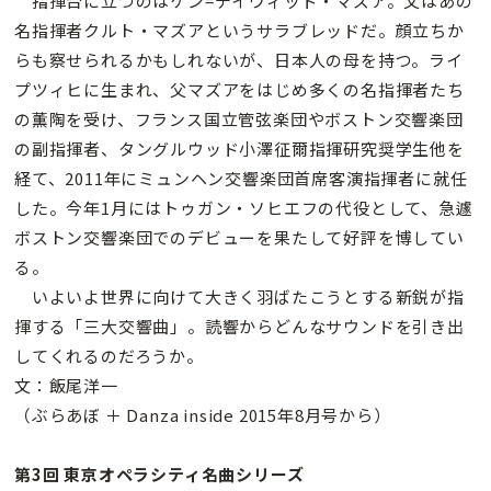
指揮台に立つのはケン=デイヴィッド・マズア。父はあの
名指揮者クルト・マズアというサラブレッドだ。顔立ちか
らも察せられるかもしれないが、日本人の母を持つ。ライ
プツィヒに生まれ、父マズアをはじめ多くの名指揮者たち
の薫陶を受け、フランス国立管弦楽団やボストン交響楽団
の副指揮者、タングルウッド小澤征爾指揮研究奨学生他を
経て、2011年にミュンヘン交響楽団首席客演指揮者に就任
した。今年1月にはトゥガン・ソヒエフの代役として、急遽
ボストン交響楽団でのデビューを果たして好評を博してい
る。
いよいよ世界に向けて大きく羽ばたこうとする新鋭が指
揮する「三大交響曲」。読響からどんなサウンドを引き出
してくれるのだろうか。
文：飯尾洋一
（ぶらあぼ ＋ Danza inside 2015年8月号から）
第3回 東京オペラシティ名曲シリーズ