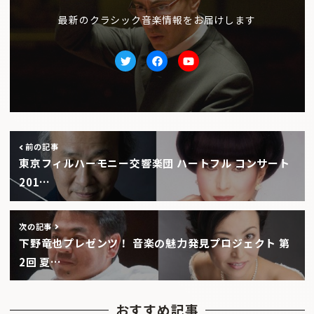
最新のクラシック音楽情報をお届けします
Twitter
facebook
Youtube
前の記事
東京フィルハーモニー交響楽団 ハートフル コンサート
201…
次の記事
下野竜也プレゼンツ！ 音楽の魅力発見プロジェクト 第
2回 夏…
おすすめ記事