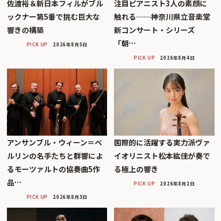
佐渡裕＆新日本フィルがブル
注目ピアニスト3人の素顔に
ックナー第5番で挑む巨大な
触れる──神奈川県立音楽堂
響きの構築
新コンサート・シリーズ
「朝…
PICK UP
2026年8月5日
PICK UP
2026年8月4日
アンサンブル・ウィーン＝ベ
国際的に活躍する実力派ヴァ
ルリンの名手たちと群響によ
イオリニスト松本紘佳が奏で
るモーツァルトの協奏曲5作
る極上の響き
品…
PICK UP
2026年8月2日
PICK UP
2026年8月3日