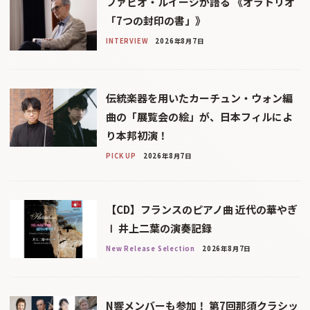
ファビオ・ルイージが語る 《オラトリオ
「7つの封印の書」》
INTERVIEW
2026年8月7日
伝統楽器を用いたカーチュン・ウォン編
曲の「展覧会の絵」が、日本フィルによ
り本邦初演！
PICK UP
2026年8月7日
【CD】フランスのピアノ曲 近代の華やぎ
Ⅰ 井上二葉の演奏記録
New Release Selection
2026年8月7日
N響メンバーも参加！ 第7回那須クラシッ