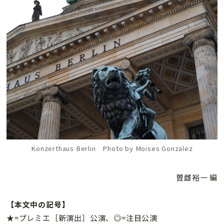
Konzerthaus Berlin Photo by Moises Gonzalez
曽雌裕一 編
【本文中の記号】
★=プレミエ［新演出］公演、◎=注目公演