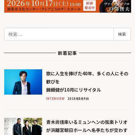
検
検索
索
新着記事
歌に人生を捧げた40年、多くの人にその
歓びを
錦織健が10月にリサイタル
INTERVIEW
2026年8月9日
青木尚佳率いるミュンヘンの弦楽トリオ
が浜離宮朝日ホールへ――名手たちが交わす