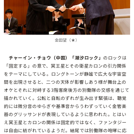
金田望
（★）
チャーイン・チョウ（中国）「潮汐ロック」
のロックは
「固定する」の意で、冥王星とその衛星カロンの引力関係
をテーマにしている。ロングトーンが静謐で広大な宇宙空
間を出現させると、二つの天体が影響しあう様が舞台上の
オケとそれに対峙する3階客席後方の別働隊の交感を通じて
描かれていく。公転と自転のずれが生み出す緊張は、聴覚
的には微分音のゆらぎや基準音からうわずっていく金管楽
器のグリッサンドが表現しているように思われた。とはい
え冥王星とカロンの関係は固定的ではなく、ファンタジー
は自由に紡がれているようだ。結尾では別働隊の咆哮に応