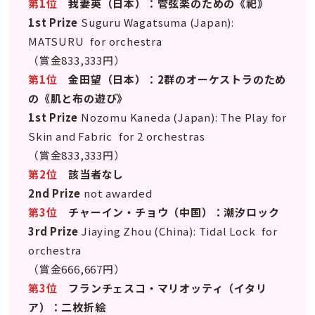
第1位
我妻英（日本）：管弦楽のための《祀》
1st Prize
Suguru Wagatsuma (Japan):
MATSURU for orchestra
（賞金833,333円）
第1位
金田望（日本）：2群のオーケストラのため
の《肌と布の遊び》
1st Prize
Nozomu Kaneda (Japan): The Play for
Skin and Fabric for 2 orchestras
（賞金833,333円）
第2位
該当者なし
2nd Prize
not awarded
第3位
チャーイン・チョウ（中国）：潮汐ロック
3rd Prize
Jiaying Zhou (China): Tidal Lock for
orchestra
（賞金666,667円）
第3位
フランチェスコ・マリオッティ（イタリ
ア）：二枚折絵