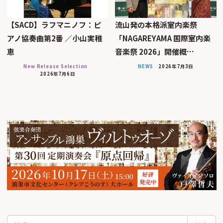
【SACD】ラフマニノフ：ピ
流山発の本格派室内楽祭
アノ協奏曲第2番 ／小山実稚
「NAGAREYAMA 国際室内楽
恵
音楽祭 2026」開催概…
New Release Selection
NEWS
2026年7月3日
2026年7月6日
検