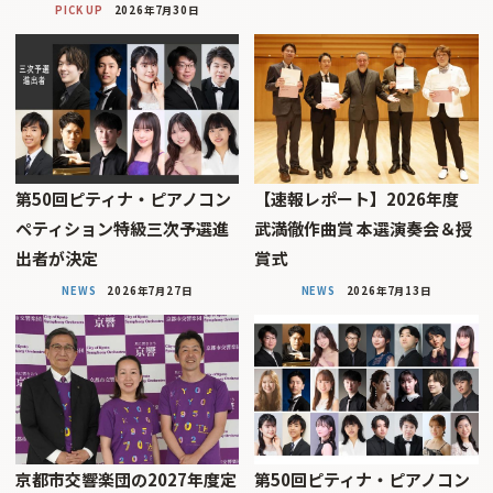
PICK UP
2026年7月30日
第50回ピティナ・ピアノコン
【速報レポート】2026年度
ペティション特級三次予選進
武満徹作曲賞 本選演奏会＆授
出者が決定
賞式
NEWS
2026年7月27日
NEWS
2026年7月13日
京都市交響楽団の2027年度定
第50回ピティナ・ピアノコン