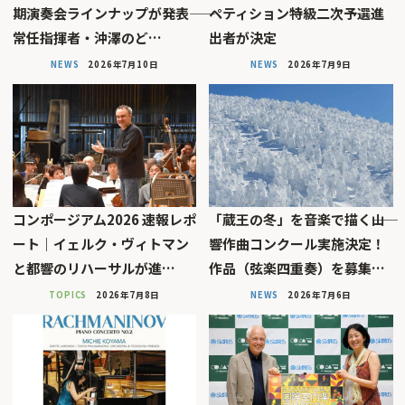
期演奏会ラインナップが発表――
ペティション特級二次予選進
常任指揮者・沖澤のど…
出者が決定
NEWS
2026年7月10日
NEWS
2026年7月9日
コンポージアム2026 速報レポ
「蔵王の冬」を音楽で描く――山
ート｜イェルク・ヴィトマン
響作曲コンクール実施決定！
と都響のリハーサルが進…
作品（弦楽四重奏）を募集…
TOPICS
2026年7月8日
NEWS
2026年7月6日