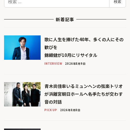
検索
索
新着記事
歌に人生を捧げた40年、多くの人にその
歓びを
錦織健が10月にリサイタル
INTERVIEW
2026年8月9日
青木尚佳率いるミュンヘンの弦楽トリオ
が浜離宮朝日ホールへ――名手たちが交わす
音の対話
PICK UP
2026年8月8日