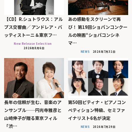
【CD】R.シュトラウス：アル
あの感動をスクリーンで再
プス交響曲／ アンドレア・バ
び！ 第19回ショパンコンクー
ッティストーニ＆東京フ…
ルの映画“ショパコンシネ
マ…
New Release Selection
2026年8月6日
NEWS
2026年7月31日
長年の信頼が生む、音楽のア
第50回ピティナ・ピアノコン
ンサンブル──円光寺雅彦と
ペティション特級、セミファ
山崎伸子が贈る東京フィル
イナリスト6名が決定
「渋…
NEWS
2026年7月29日