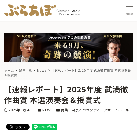
MENU
ホーム
記事一覧
NEWS
【速報レポート】2025年度 武満徹作曲賞 本選演奏会
＆授賞式
【速報レポート】2025年度 武満徹
作曲賞 本選演奏会＆授賞式
投稿日
カテゴリー
カテゴリー
2025年5月26日
NEWS
特集：東京オペラシティコンサートホール