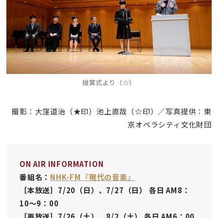
授賞式より（
☆）
撮影：大窪道治（★印）池上直哉（☆印）／写真提供：東
京オペラシティ文化財団
ON AIR INFORMATION
番組名：
NHK-FM『現代の音楽』
［本放送］7/20（日）、7/27（日） 各日 AM8：
10～9：00
［再放送］7/26（土）、8/2（土） 各日 AM6：00