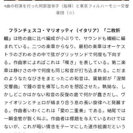
4曲の初演を行った阿部加奈子（指揮）と東京フィルハーモニー交響
楽団（
☆）
フランチェスコ・マリオッティ（イタリア）「二枚折
絵」
は他の曲に比べ編成が小ぶりで、サウンドも繊細に編
まれている。二つの楽章からなり、最初の楽章はオーケス
トラのざわめきの中で弦がグリッサンドで何度も下向す
る。作曲家によればこれは「嘆き」を表している。第二楽
章は静けさの中で何度も同じ和音が打ち込まれる。こだま
のようなたなびきをまとったこの和音は、黛敏郎が「涅槃
交響曲」で鐘の音を模写したのを想起させた。執拗な、し
かしどこかはかない和音の反復の底で何かが蠢きだし、ヴ
ァイオリンとチェロが絡まり合う息の長い旋律へと発展す
る。作曲者いわくこれは「愛の二重奏」である。結尾では
一瞬金管が鋭く叫ぶ。作曲者は標題を与えているわけでは
ないが、これが暗い情念をテーマにした連作絵画だという