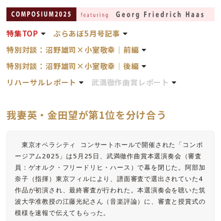
特集TOP
ぶらあぼ5月号記事
特別対談：沼野雄司×小室敬幸
｜前編
特別対談：沼野雄司×小室敬幸｜後編
リハーサルレポート
武満徹作曲賞レポート
我妻英・金田望が第1位を分け合う
　東京オペラシティ コンサートホールで開催された「コンポ
ージアム2025」は5月25日、武満徹作曲賞本選演奏会（審査
員：ゲオルク・フリードリヒ・ハース）で幕を閉じた。阿部加
奈子（指揮）東京フィルにより、譜面審査で選出されていた4
作品が初演され、最終審査が行われた。本選演奏会を聴いた筑
波大学准教授の江藤光紀さん（音楽評論）に、審査と授賞式の
模様を速報で伝えてもらった。