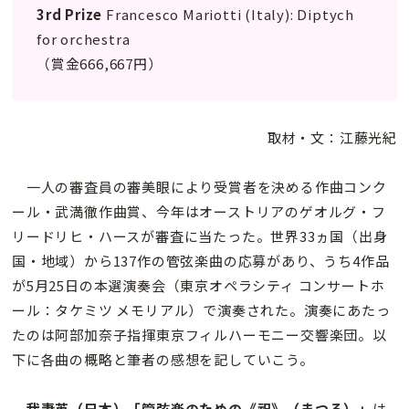
3rd Prize
Francesco Mariotti (Italy): Diptych
for orchestra
（賞金666,667円）
取材・文：江藤光紀
一人の審査員の審美眼により受賞者を決める作曲コンク
ール・武満徹作曲賞、今年はオーストリアのゲオルグ・フ
リードリヒ・ハースが審査に当たった。世界33ヵ国（出身
国・地域）から137作の管弦楽曲の応募があり、うち4作品
が5月25日の本選演奏会（東京オペラシティ コンサートホ
ール：タケミツ メモリアル）で演奏された。演奏にあたっ
たのは阿部加奈子指揮東京フィルハーモニー交響楽団。以
下に各曲の概略と筆者の感想を記していこう。
我妻英（日本）「管弦楽のための《祀》（まつる）」
は