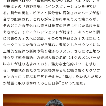
柳田國男の『遠野物語』にインスピレーションを得てい
る。舞台の両袖にピアノと微分音に調弦されたハープが各1
台ずつ配置され、これらが何度か打撃を与えて始まるが、
そのどこか調子外れな響きは現実の世界に生じた亀裂を覚
えさせる。すぐにクレッシェンドが始まり、あっという間
に音響のカオスへと発展、そののち静寂とカオスは交互に
シークエンスを作りながら進む。混沌としたサウンドには
土着的な旋律の断片や祭り囃子のリズム、さらには土地の
神々や『遠野物語』の登場人物の名前（オケのメンバーが
叫ぶ）が練り込まれており、強力な土俗的パワーを感じ
る。中間地点あたりで客席後方から突如鳴り響くサクソフ
ォンのソロも荒ぶる狂気を伝えた。“廃村に迷い込んだ旅人
が地霊に取り憑かれてみる白日夢”といった趣だ。