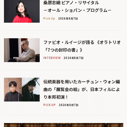
桑原志織 ピアノ・リサイタル
－オール・ショパン・プログラム－
Pick Up
2026年8月7日
ファビオ・ルイージが語る 《オラトリオ
「7つの封印の書」》
INTERVIEW
2026年8月7日
伝統楽器を用いたカーチュン・ウォン編
曲の「展覧会の絵」が、日本フィルによ
り本邦初演！
PICK UP
2026年8月7日