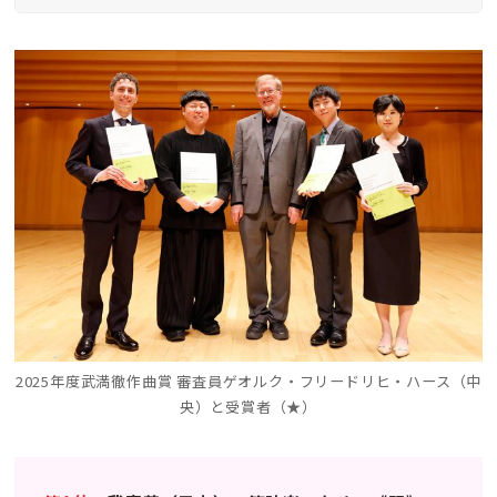
2025年度武満徹作曲賞 審査員ゲオルク・フリードリヒ・ハース（中
央）と受賞者（★）