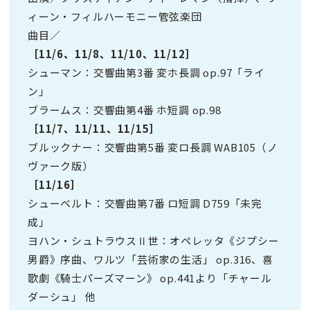
ィーン・フィルハーモニー管弦楽団
曲目／
［11/6、11/8、11/10、11/12］
シューマン：交響曲第3番 変ホ長調 op.97「ライ
ン」
ブラームス：交響曲第4番 ホ短調 op.98
［11/7、11/11、11/15］
ブルックナー：交響曲第5番 変ロ長調 WAB105（ノ
ヴァーク版）
［11/16］
シューベルト：交響曲第7番 ロ短調 D759「未完
成」
ヨハン・シュトラウスⅡ世：オペレッタ《ジプシー
男爵》序曲、ワルツ「芸術家の生活」 op.316、喜
歌劇《騎士パーズマーン》 op.441より「チャール
ダーシュ」 他