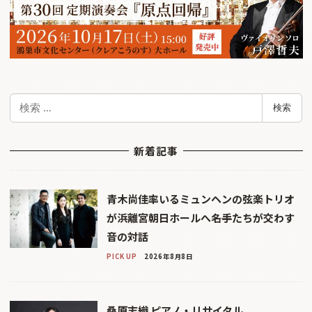
検
検索
索
新着記事
青木尚佳率いるミュンヘンの弦楽トリオ
が浜離宮朝日ホールへ――名手たちが交わす
音の対話
PICK UP
2026年8月8日
桑原志織 ピアノ・リサイタル