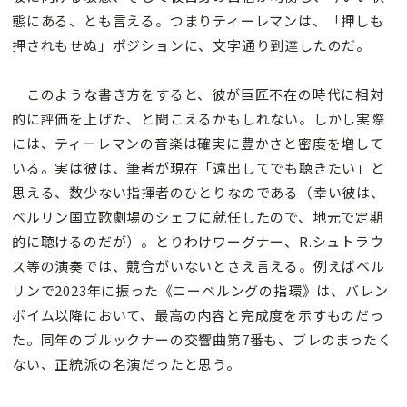
態にある、とも言える。つまりティーレマンは、「押しも
押されもせぬ」ポジションに、文字通り到達したのだ。
このような書き方をすると、彼が巨匠不在の時代に相対
的に評価を上げた、と聞こえるかもしれない。しかし実際
には、ティーレマンの音楽は確実に豊かさと密度を増して
いる。実は彼は、筆者が現在「遠出してでも聴きたい」と
思える、数少ない指揮者のひとりなのである（幸い彼は、
ベルリン国立歌劇場のシェフに就任したので、地元で定期
的に聴けるのだが）。とりわけワーグナー、R.シュトラウ
ス等の演奏では、競合がいないとさえ言える。例えばベル
リンで2023年に振った《ニーベルングの指環》は、バレン
ボイム以降において、最高の内容と完成度を示すものだっ
た。同年のブルックナーの交響曲第7番も、ブレのまったく
ない、正統派の名演だったと思う。