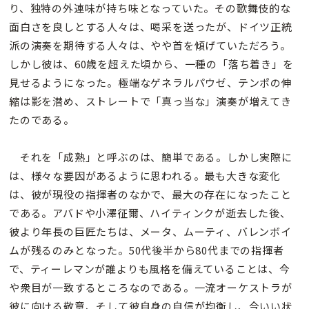
り、独特の外連味が持ち味となっていた。その歌舞伎的な
面白さを良しとする人々は、喝采を送ったが、ドイツ正統
派の演奏を期待する人々は、やや首を傾げていただろう。
しかし彼は、60歳を超えた頃から、一種の「落ち着き」を
見せるようになった。極端なゲネラルパウゼ、テンポの伸
縮は影を潜め、ストレートで「真っ当な」演奏が増えてき
たのである。
それを「成熟」と呼ぶのは、簡単である。しかし実際に
は、様々な要因があるように思われる。最も大きな変化
は、彼が現役の指揮者のなかで、最大の存在になったこと
である。アバドや小澤征爾、ハイティンクが逝去した後、
彼より年長の巨匠たちは、メータ、ムーティ、バレンボイ
ムが残るのみとなった。50代後半から80代までの指揮者
で、ティーレマンが誰よりも風格を備えていることは、今
や衆目が一致するところなのである。一流オーケストラが
彼に向ける敬意、そして彼自身の自信が均衡し、今いい状