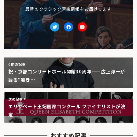
最新のクラシック音楽情報をお届けします
Twitter
facebook
Youtube
前の記事
祝・京都コンサートホール開館30周年——広上淳一が
語る“響き…
次の記事
エリザベート王妃国際コンクール ファイナリストが決
定
おすすめ記事