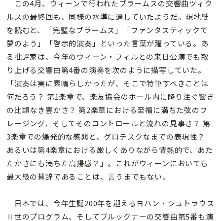
この4月、ウィーンで行われたブラームスの交響曲ツィク
ルスの最終回も、同様の水準に達していたようだ。現地紙
を読むと、「完璧なブラームス」「ファンタスティックで
夢のよう」「啓示的演奏」といった言葉が躍っている。あ
る批評家は、今年のウィーン・フィルとの来日公演でも取
り上げる交響曲第4番の演奏を次のように描写していた。
「演奏は実に素晴らしかったが、そこで特筆すべきことは
何だろう？ 第1楽章で、楽友協会のホール内に降り注ぐ響き
の比類なき豊かさ？ 第2楽章における至福に満ちた弦のフ
レージング、そしてそのコントロールと流れの見事さ？ 第
3楽章での爆発的な感興と、グロテスクなまでの表現性？
あるいは第4楽章における厳しくありながら情熱的で、あた
たかさにも満ちた高揚感？」。これがウィーンにおいても
最大級の賛辞であることは、言うまでもない。
日本では、今年生誕200年を迎えるヨハン・シュトラウス
Ⅱ世のプログラム、そしてブルックナーの交響曲第5番も演