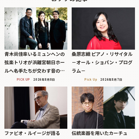
青木尚佳率いるミュンヘンの
桑原志織 ピアノ・リサイタル
弦楽トリオが浜離宮朝日ホー
－オール・ショパン・プログ
ルへ――名手たちが交わす音の…
ラム－
PICK UP
2026年8月8日
Pick Up
2026年8月7日
ファビオ・ルイージが語る
伝統楽器を用いたカーチュ