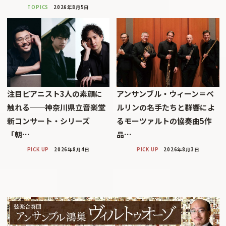
TOPICS
2026年8月5日
注目ピアニスト3人の素顔に
アンサンブル・ウィーン＝ベ
触れる──神奈川県立音楽堂
ルリンの名手たちと群響によ
新コンサート・シリーズ
るモーツァルトの協奏曲5作
「朝…
品…
PICK UP
2026年8月4日
PICK UP
2026年8月3日