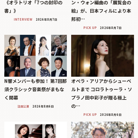
《オラトリオ「7つの封印の
ン・ウォン編曲の「展覧会の
書」》
絵」が、日本フィルにより本
邦初…
INTERVIEW
2026年8月7日
PICK UP
2026年8月7日
N響メンバーも参加！ 第7回那
オペラ・アリアからシューベ
須クラシック音楽祭がまもな
ルトまで コロラトゥーラ・ソ
く開幕
プラノ田中彩子が贈る極上
の…
注目公演
2026年8月6日
PICK UP
2026年8月6日