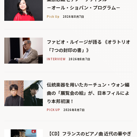
－オール・ショパン・プログラム－
Pick Up
2026年8月7日
ファビオ・ルイージが語る 《オラトリオ
「7つの封印の書」》
INTERVIEW
2026年8月7日
伝統楽器を用いたカーチュン・ウォン編
曲の「展覧会の絵」が、日本フィルによ
り本邦初演！
PICK UP
2026年8月7日
【CD】フランスのピアノ曲 近代の華やぎ