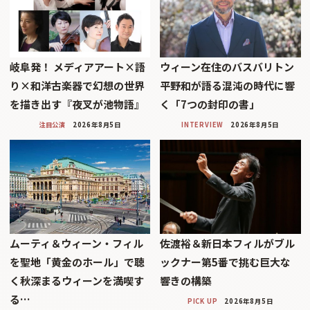
岐阜発！ メディアアート×語
ウィーン在住のバスバリトン
り×和洋古楽器で幻想の世界
平野和が語る混沌の時代に響
を描き出す『夜叉が池物語』
く「7つの封印の書」
注目公演
2026年8月5日
INTERVIEW
2026年8月5日
ムーティ＆ウィーン・フィル
佐渡裕＆新日本フィルがブル
を聖地「黄金のホール」で聴
ックナー第5番で挑む巨大な
く秋深まるウィーンを満喫す
響きの構築
る…
PICK UP
2026年8月5日