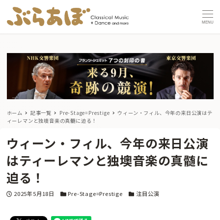
MENU
ホーム
記事一覧
Pre-Stage=Prestige
ウィーン・フィル、今年の来日公演はテ
ィーレマンと独墺音楽の真髄に迫る！
ウィーン・フィル、今年の来日公演
はティーレマンと独墺音楽の真髄に
迫る！
投稿日
カテゴリー
カテゴリー
2025年5月18日
Pre-Stage=Prestige
注目公演