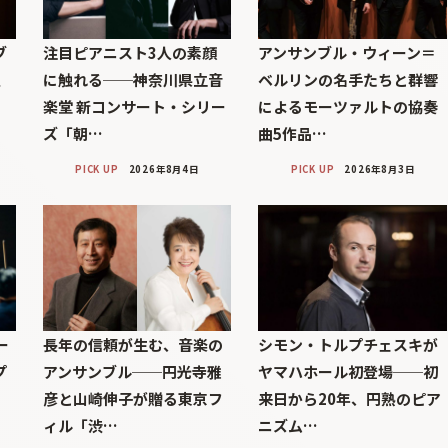
ブ
注目ピアニスト3人の素顔
アンサンブル・ウィーン＝
巨
に触れる──神奈川県立音
ベルリンの名手たちと群響
楽堂 新コンサート・シリー
によるモーツァルトの協奏
ズ「朝…
曲5作品…
PICK UP
2026年8月4日
PICK UP
2026年8月3日
ー
長年の信頼が生む、音楽の
シモン・トルプチェスキが
プ
アンサンブル──円光寺雅
ヤマハホール初登場──初
彦と山崎伸子が贈る東京フ
来日から20年、円熟のピア
ィル「渋…
ニズム…