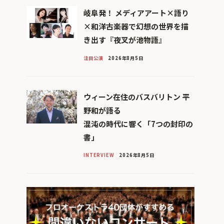
岐阜発！ メディアアート×語り
×和洋古楽器で幻想の世界を描
き出す『夜叉が池物語』
注目公演
2026年8月5日
ウィーン在住のバスバリトン 平
野和が語る
混沌の時代に響く「7つの封印の
書」
INTERVIEW
2026年8月5日