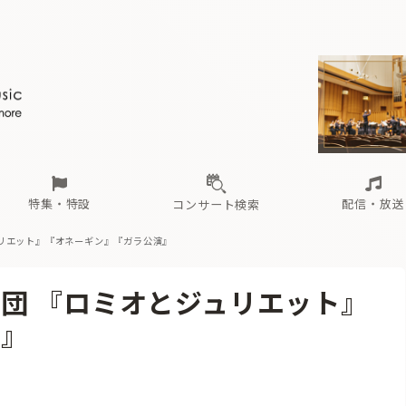
ール
（毎月更新）
東
電子版（無料・月刊）
トピックス
関西
フェスタサマーミューザKAWASAKI 2026
北海道・東北
注目公演
配布場所
インタビュー
中部
定期購読
中国・四国
CD新譜
N響＆東響 《7つ
九州・沖縄
書籍近刊
ロが推す！間違いないオーケストラコンサート
過去の特集
の先と
ブ配信スケジュール
さ
オーケストラの楽屋から
た
な
有料ライブ配信スケジュール
は
ま
や
海の向こうの音楽家
ら
わ
Aからの
載
特集・特設
配信・放送
コンサート検索
リエット』『オネーギン』『ガラ公演』
ール
（毎月更新）
東
電子版（無料・月刊）
トピックス
関西
フェスタサマーミューザKAWASAKI 2026
北海道・東北
注目公演
配布場所
インタビュー
中部
定期購読
中国・四国
CD新譜
N響＆東響 《7つ
九州・沖縄
書籍近刊
団 『ロミオとジュリエット』
ロが推す！間違いないオーケストラコンサート
過去の特集
の先と
ブ配信スケジュール
さ
オーケストラの楽屋から
た
な
有料ライブ配信スケジュール
は
ま
や
海の向こうの音楽家
ら
わ
Aからの
演』
載