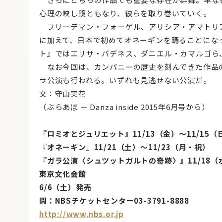
心理の映し鏡ともなり、彼らを取り巻いていく。
フリーデマン・フォーゲル、アリシア・アマトリ
に加えて、日本で初めてオネーギンを踊ることにな
ト』ではエリサ・バデネス、ダニエル・カマルゴら
なお今回は、カンパニーの歴史を刻んできた作品
ラ公演も行われる。いずれも見逃せない公演だ。
文：守山実花
（ぶらあぼ ＋ Danza inside 2015年6月号から）
『ロミオとジュリエット』11/13（金）〜11/15（
『オネーギン』11/21（土）〜11/23（月・祝）
『ガラ公演〈シュツットガルトの奇跡〉』11/18（水
東京文化会館
6/6（土）発売
問：NBSチケットセンター03-3791-8888
http://www.nbs.or.jp