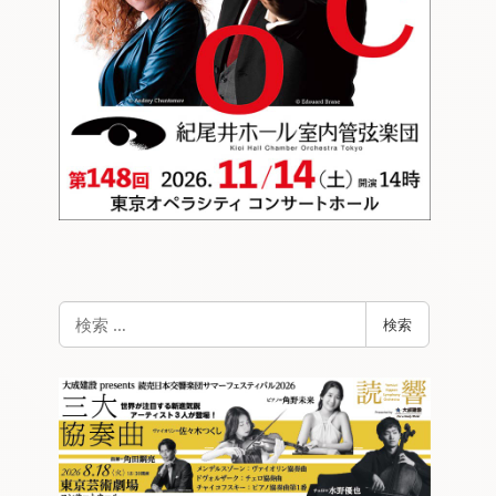
検
検索
索