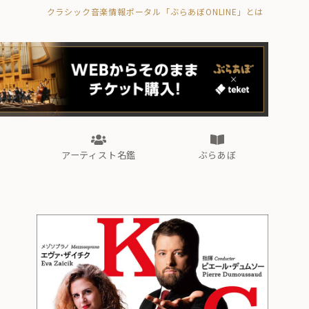
クラシック音楽情報ポータル「ぶらあぼONLINE」とは
の封印の書》
海外公演
FROM編集部
眺望
ぶらあぼブラス！
フォルテピアノ・オデッセイ
アーティスト名鑑
ぶらあぼ
の封印の書》
海外公演
FROM編集部
眺望
ぶらあぼブラス！
フォルテピアノ・オデッセイ