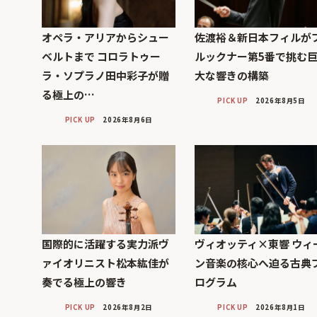
オペラ・アリアからシュー
佐渡裕＆新日本フィルが
ベルトまで コロラトゥー
ルックナー第5番で挑む
ラ・ソプラノ田中彩子が贈
大な響きの構築
る極上の…
PICK UP
2026年8月5日
PICK UP
2026年8月6日
国際的に活躍する実力派ヴ
ヴィオッティ×東響 ウィ
ァイオリニスト松本紘佳が
ン音楽の核心へ迫る古典
奏でる極上の響き
ログラム
PICK UP
2026年8月2日
PICK UP
2026年8月1日