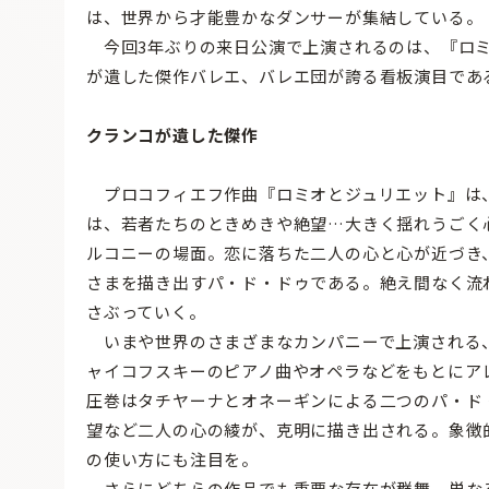
は、世界から才能豊かなダンサーが集結している。
今回3年ぶりの来日公演で上演されるのは、『ロミ
が遺した傑作バレエ、バレエ団が誇る看板演目であ
クランコが遺した傑作
プロコフィエフ作曲『ロミオとジュリエット』は
は、若者たちのときめきや絶望…大きく揺れうごく
ルコニーの場面。恋に落ちた二人の心と心が近づき
さまを描き出すパ・ド・ドゥである。絶え間なく流
さぶっていく。
いまや世界のさまざまなカンパニーで上演される、
ャイコフスキーのピアノ曲やオペラなどをもとにア
圧巻はタチヤーナとオネーギンによる二つのパ・ド
望など二人の心の綾が、克明に描き出される。象徴
の使い方にも注目を。
さらにどちらの作品でも重要な存在が群舞。単な