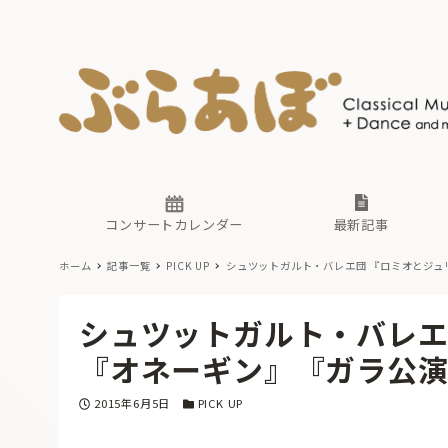
ニュース
ヤマハホ
番組一覧
東京・関
ぶらあぼ
現場のプ
古楽とそ
無料ライ
あ
か
過去の連
コンサートカレンダー
最新記事
ホーム
記事一覧
PICK UP
シュツットガルト・バレエ団 『ロミオとジュ
ニュース
ヤマハホ
番組一覧
東京・関
ぶらあぼ
シュツットガルト・バレエ
現場のプ
古楽とそ
無料ライ
あ
か
『オネーギン』『ガラ公
過去の連
投稿日
カテゴリー
2015年6月5日
PICK UP