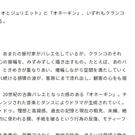
オとジュリエット』と『オネーギン』、いずれもクランコ
る。
、あまたの振付家がバレエ化しているが、クランコのそれ
心の振幅を、みずみずしく描き出すもの。たとえば、あのバ
、ときめきが重なりあい、増幅しながら空間を満たしていく
れ続ける感情の波が、客席にまで流れ出し、観客の心をも揺
20世紀の古典バレエとなった感のある『オネーギン』。チ
レンジされた音楽とダンスによりドラマが生成されていく。
・ドゥ。理想と高揚感、過去の記憶と現在の相克、未練、絶
的に使われる鏡、手紙を破るという行為の反復、モティーフ
る背景や、装飾ではなく、世代や社会、あるいは登場人物の