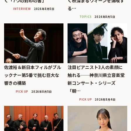
く「7つの封印の書」
く秋深まるウィーンを満喫す
る…
INTERVIEW
2026年8月5日
TOPICS
2026年8月5日
佐渡裕＆新日本フィルがブル
注目ピアニスト3人の素顔に
ックナー第5番で挑む巨大な
触れる──神奈川県立音楽堂
響きの構築
新コンサート・シリーズ
「朝…
PICK UP
2026年8月5日
PICK UP
2026年8月4日