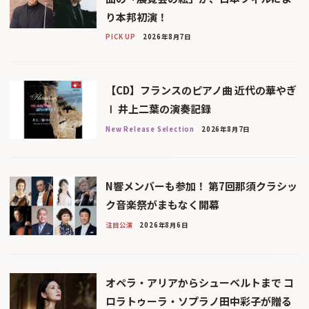
り本邦初演！
PICK UP
2026年8月7日
【CD】フランスのピアノ曲 近代の華やぎ
Ⅰ 井上二葉の演奏記録
New Release Selection
2026年8月7日
N響メンバーも参加！ 第7回那須クラシッ
ク音楽祭がまもなく開幕
注目公演
2026年8月6日
オペラ・アリアからシューベルトまで コ
ロラトゥーラ・ソプラノ田中彩子が贈る