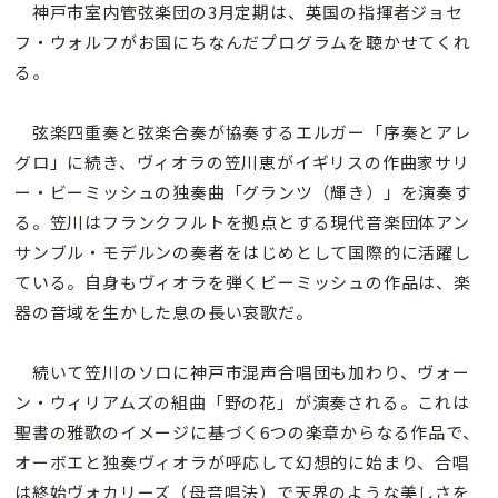
神戸市室内管弦楽団の3月定期は、英国の指揮者ジョセ
フ・ウォルフがお国にちなんだプログラムを聴かせてくれ
る。
弦楽四重奏と弦楽合奏が協奏するエルガー「序奏とアレ
グロ」に続き、ヴィオラの笠川恵がイギリスの作曲家サリ
ー・ビーミッシュの独奏曲「グランツ（輝き）」を演奏す
る。笠川はフランクフルトを拠点とする現代音楽団体アン
サンブル・モデルンの奏者をはじめとして国際的に活躍し
ている。自身もヴィオラを弾くビーミッシュの作品は、楽
器の音域を生かした息の長い哀歌だ。
続いて笠川のソロに神戸市混声合唱団も加わり、ヴォー
ン・ウィリアムズの組曲「野の花」が演奏される。これは
聖書の雅歌のイメージに基づく6つの楽章からなる作品で、
オーボエと独奏ヴィオラが呼応して幻想的に始まり、合唱
は終始ヴォカリーズ（母音唱法）で天界のような美しさを