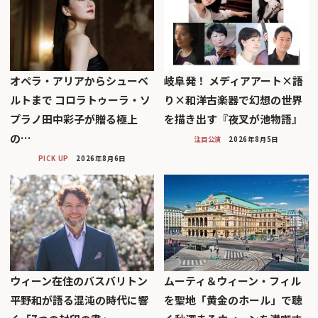
オペラ・アリアからシューベ
岐阜発！ メディアアート×語
ルトまで コロラトゥーラ・ソ
り×和洋古楽器で幻想の世界
プラノ田中彩子が贈る極上
を描き出す『夜叉が池物語』
の…
注目公演
2026年8月5日
PICK UP
2026年8月6日
ウィーン在住のバスバリトン
ムーティ＆ウィーン・フィル
平野和が語る混沌の時代に響
を聖地「黄金のホール」で聴