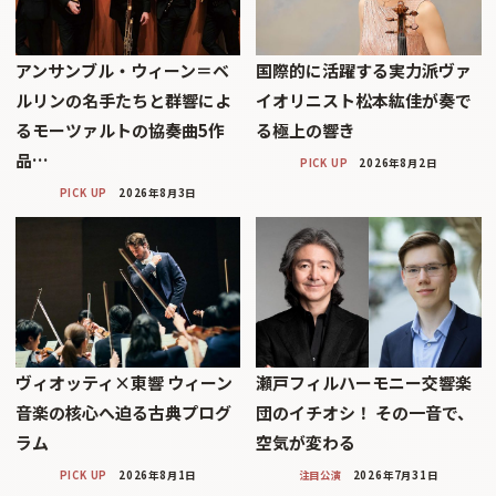
アンサンブル・ウィーン＝ベ
国際的に活躍する実力派ヴァ
ルリンの名手たちと群響によ
イオリニスト松本紘佳が奏で
るモーツァルトの協奏曲5作
る極上の響き
品…
PICK UP
2026年8月2日
PICK UP
2026年8月3日
ヴィオッティ×東響 ウィーン
瀬戸フィルハーモニー交響楽
音楽の核心へ迫る古典プログ
団のイチオシ！ その一音で、
ラム
空気が変わる
PICK UP
2026年8月1日
注目公演
2026年7月31日