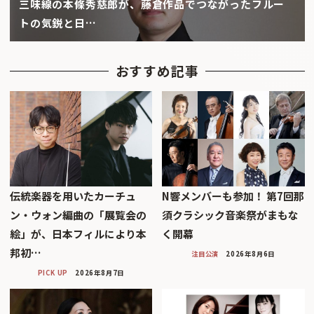
三味線の本條秀慈郎が、藤倉作品でつながったフルー
トの気鋭と日…
おすすめ記事
伝統楽器を用いたカーチュ
N響メンバーも参加！ 第7回那
ン・ウォン編曲の「展覧会の
須クラシック音楽祭がまもな
絵」が、日本フィルにより本
く開幕
邦初…
注目公演
2026年8月6日
PICK UP
2026年8月7日