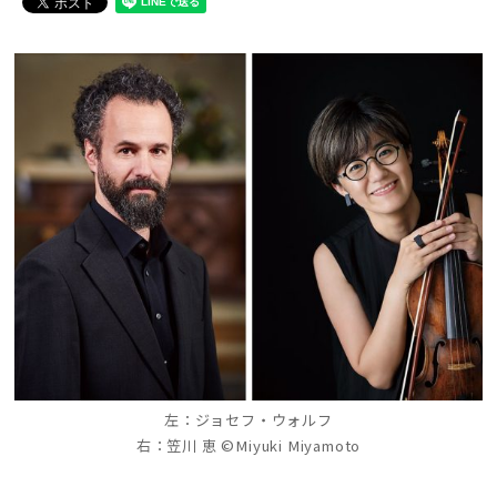
左：ジョセフ・ウォルフ
右：笠川 恵 ©Miyuki Miyamoto