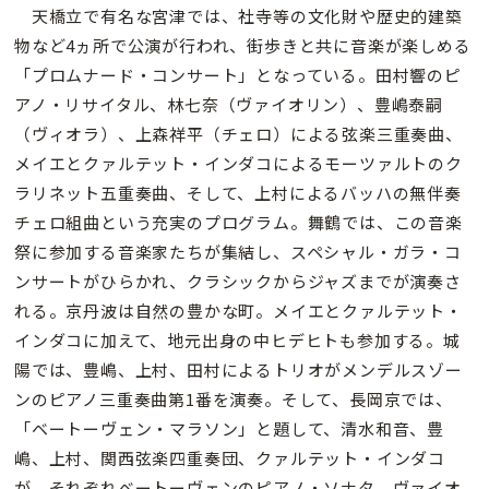
天橋立で有名な宮津では、社寺等の文化財や歴史的建築
物など4ヵ所で公演が行われ、街歩きと共に音楽が楽しめる
「プロムナード・コンサート」となっている。田村響のピ
アノ・リサイタル、林七奈（ヴァイオリン）、豊嶋泰嗣
（ヴィオラ）、上森祥平（チェロ）による弦楽三重奏曲、
メイエとクァルテット・インダコによるモーツァルトのク
ラリネット五重奏曲、そして、上村によるバッハの無伴奏
チェロ組曲という充実のプログラム。舞鶴では、この音楽
祭に参加する音楽家たちが集結し、スペシャル・ガラ・コ
ンサートがひらかれ、クラシックからジャズまでが演奏さ
れる。京丹波は自然の豊かな町。メイエとクァルテット・
インダコに加えて、地元出身の中ヒデヒトも参加する。城
陽では、豊嶋、上村、田村によるトリオがメンデルスゾー
ンのピアノ三重奏曲第1番を演奏。そして、長岡京では、
「ベートーヴェン・マラソン」と題して、清水和音、豊
嶋、上村、関西弦楽四重奏団、クァルテット・インダコ
が、それぞれベートーヴェンのピアノ・ソナタ、ヴァイオ