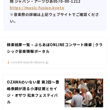
問 ジャパン・アーツぴあ0570-00-1212
https://music-fusion.kyoto
※音楽祭の詳細は上記ウェブサイトでご確認くださ
い。
検索結果一覧 – ぶらあぼONLINEコンサート検索 | クラ
シック音楽情報ポータル
concert-search.ebravo.jp
OZAWAのいない夏 第2回〜豊
嶋泰嗣が語る小澤征爾とセイ
ジ・オザワ 松本フェスティバ
ル