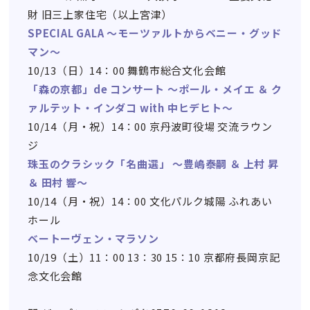
財 旧三上家住宅（以上宮津）
SPECIAL GALA ～モーツァルトからベニー・グッド
マン～
10/13（日）14：00 舞鶴市総合文化会館
「森の京都」de コンサート ～ポール・メイエ ＆ ク
ァルテット・インダコ with 中ヒデヒト～
10/14（月・祝）14：00 京丹波町役場 交流ラウン
ジ
珠玉のクラシック「名曲選」 ～豊嶋泰嗣 ＆ 上村 昇
＆ 田村 響～
10/14（月・祝）14：00 文化パルク城陽 ふれあい
ホール
ベートーヴェン・マラソン
10/19（土）11：00 13：30 15：10 京都府長岡京記
念文化会館