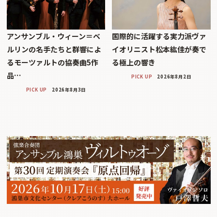
アンサンブル・ウィーン＝ベ
国際的に活躍する実力派ヴァ
ルリンの名手たちと群響によ
イオリニスト松本紘佳が奏で
るモーツァルトの協奏曲5作
る極上の響き
品…
PICK UP
2026年8月2日
PICK UP
2026年8月3日