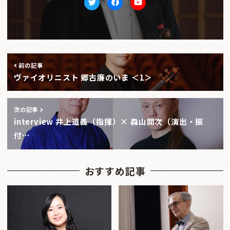
Twitter
facebook
Youtube
前の記事
ヴァイオリニスト 郷古廉のいま ＜1＞
次の記事
interview 井上道義（指揮）× 森山開次（演出・振
付…
おすすめ記事