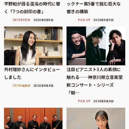
平野和が語る混沌の時代に響
ックナー第5番で挑む巨大な
く「7つの封印の書」
響きの構築
INTERVIEW
2026年8月5日
PICK UP
2026年8月5日
外村理紗さんにインタビュー
注目ピアニスト3人の素顔に
しました
触れる──神奈川県立音楽堂
新コンサート・シリーズ
FROM編集部
2026年8月4日
「朝…
PICK UP
2026年8月4日