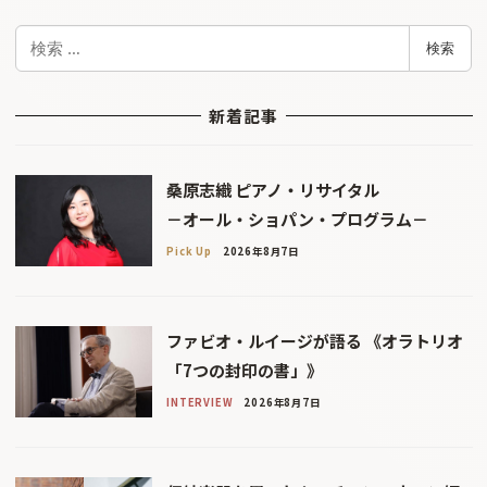
検
検索
索
新着記事
桑原志織 ピアノ・リサイタル
－オール・ショパン・プログラム－
Pick Up
2026年8月7日
ファビオ・ルイージが語る 《オラトリオ
「7つの封印の書」》
INTERVIEW
2026年8月7日