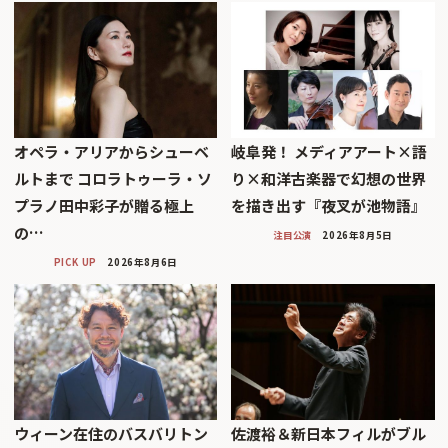
オペラ・アリアからシューベ
岐阜発！ メディアアート×語
ルトまで コロラトゥーラ・ソ
り×和洋古楽器で幻想の世界
プラノ田中彩子が贈る極上
を描き出す『夜叉が池物語』
の…
注目公演
2026年8月5日
PICK UP
2026年8月6日
ウィーン在住のバスバリトン
佐渡裕＆新日本フィルがブル