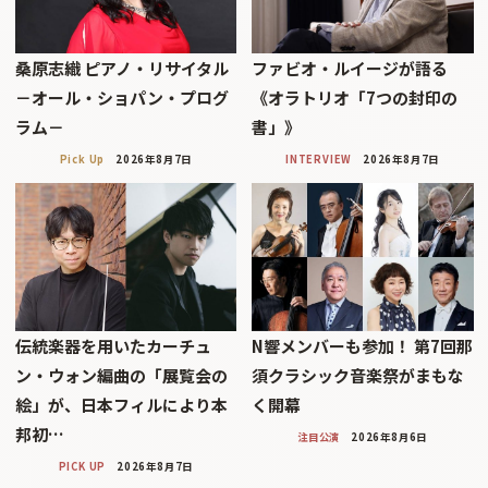
桑原志織 ピアノ・リサイタル
ファビオ・ルイージが語る
－オール・ショパン・プログ
《オラトリオ「7つの封印の
ラム－
書」》
Pick Up
2026年8月7日
INTERVIEW
2026年8月7日
伝統楽器を用いたカーチュ
N響メンバーも参加！ 第7回那
ン・ウォン編曲の「展覧会の
須クラシック音楽祭がまもな
絵」が、日本フィルにより本
く開幕
邦初…
注目公演
2026年8月6日
PICK UP
2026年8月7日