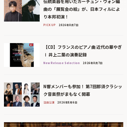
伝統楽器を用いたカーチュン・ウォン編
曲の「展覧会の絵」が、日本フィルによ
り本邦初演！
PICK UP
2026年8月7日
【CD】フランスのピアノ曲 近代の華やぎ
Ⅰ 井上二葉の演奏記録
New Release Selection
2026年8月7日
N響メンバーも参加！ 第7回那須クラシッ
ク音楽祭がまもなく開幕
注目公演
2026年8月6日