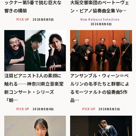
ックナー第5番で挑む巨大な
大阪交響楽団のベートーヴェ
響きの構築
ン・ピアノ協奏曲全集 Vo…
PICK UP
2026年8月5日
New Release Selection
2026年8月4日
注目ピアニスト3人の素顔に
アンサンブル・ウィーン＝ベ
触れる──神奈川県立音楽堂
ルリンの名手たちと群響によ
新コンサート・シリーズ
るモーツァルトの協奏曲5作
「朝…
品…
PICK UP
2026年8月4日
PICK UP
2026年8月3日