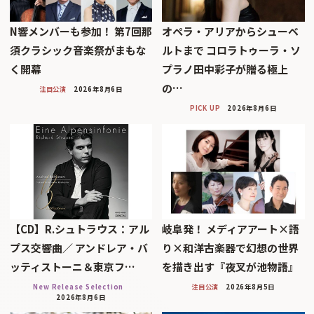
N響メンバーも参加！ 第7回那
オペラ・アリアからシューベ
須クラシック音楽祭がまもな
ルトまで コロラトゥーラ・ソ
く開幕
プラノ田中彩子が贈る極上
の…
注目公演
2026年8月6日
PICK UP
2026年8月6日
【CD】R.シュトラウス：アル
岐阜発！ メディアアート×語
プス交響曲／ アンドレア・バ
り×和洋古楽器で幻想の世界
ッティストーニ＆東京フ…
を描き出す『夜叉が池物語』
New Release Selection
注目公演
2026年8月5日
2026年8月6日