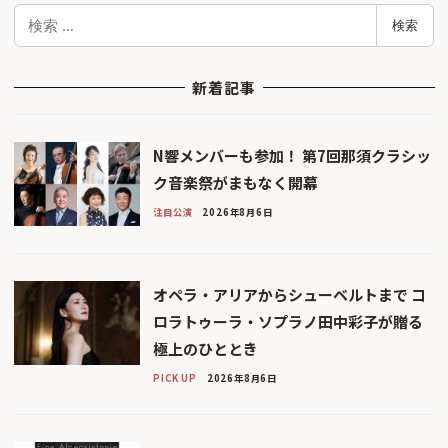
検
検索
索
新着記事
N響メンバーも参加！ 第7回那須クラシッ
ク音楽祭がまもなく開幕
注目公演
2026年8月6日
オペラ・アリアからシューベルトまで コ
ロラトゥーラ・ソプラノ田中彩子が贈る
極上のひととき
PICK UP
2026年8月6日