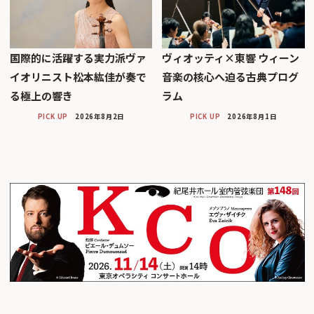
国際的に活躍する実力派ヴァ
ヴィオッティ×東響 ウィーン
イオリニスト松本紘佳が奏で
音楽の核心へ迫る古典プログ
る極上の響き
ラム
PICK UP
2026年8月2日
PICK UP
2026年8月1日