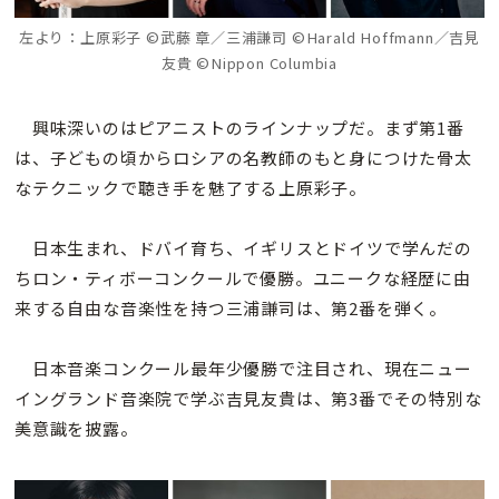
左より：上原彩子 ©武藤 章／三浦謙司 ©Harald Hoffmann／吉見
友貴 ©Nippon Columbia
興味深いのはピアニストのラインナップだ。まず第1番
は、子どもの頃からロシアの名教師のもと身につけた骨太
なテクニックで聴き手を魅了する上原彩子。
日本生まれ、ドバイ育ち、イギリスとドイツで学んだの
ちロン・ティボーコンクールで優勝。ユニークな経歴に由
来する自由な音楽性を持つ三浦謙司は、第2番を弾く。
日本音楽コンクール最年少優勝で注目され、現在ニュー
イングランド音楽院で学ぶ吉見友貴は、第3番でその特別な
美意識を披露。