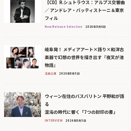
【CD】R.シュトラウス：アルプス交響曲
／ アンドレア・バッティストーニ＆東京
フィル
New Release Selection
2026年8月6日
岐阜発！ メディアアート×語り×和洋古
楽器で幻想の世界を描き出す『夜叉が池
物語』
注目公演
2026年8月5日
ウィーン在住のバスバリトン 平野和が語
る
混沌の時代に響く「7つの封印の書」
INTERVIEW
2026年8月5日