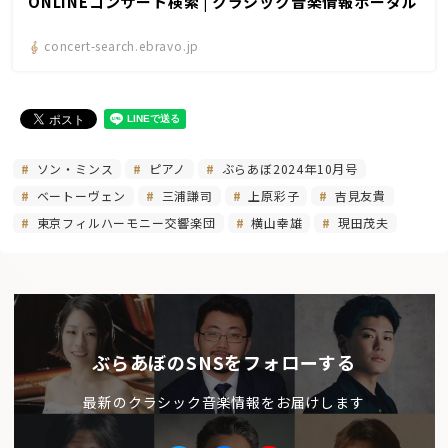
ONLINEコンサート検索 | クラシック音楽情報ポータル
concert-search.ebravo.jp
ソン・ミンス
ピアノ
ぶらあぼ2024年10月号
ベートーヴェン
三浦謙司
上原彩子
吉見友貴
東京フィルハーモニー交響楽団
横山幸雄
現田茂夫
ぶらあぼのSNSをフォローする
最新のクラシック音楽情報をお届けします