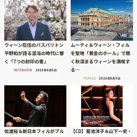
ウィーン在住のバスバリトン
ムーティ＆ウィーン・フィル
平野和が語る混沌の時代に響
を聖地「黄金のホール」で聴
く「7つの封印の書」
く秋深まるウィーンを満喫す
る…
INTERVIEW
2026年8月5日
TOPICS
2026年8月5日
佐渡裕＆新日本フィルがブル
【CD】菊池洋子＆山下一史・