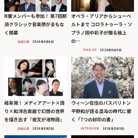
N響メンバーも参加！ 第7回那
オペラ・アリアからシューベ
須クラシック音楽祭がまもな
ルトまで コロラトゥーラ・ソ
く開幕
プラノ田中彩子が贈る極上
の…
注目公演
2026年8月6日
PICK UP
2026年8月6日
岐阜発！ メディアアート×語
ウィーン在住のバスバリトン
り×和洋古楽器で幻想の世界
平野和が語る混沌の時代に響
を描き出す『夜叉が池物語』
く「7つの封印の書」
注目公演
2026年8月5日
INTERVIEW
2026年8月5日