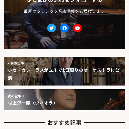
最新のクラシック音楽情報をお届けします
Twitter
facebook
Youtube
前の記事
ホセ・カレーラスが立川で1日限りのオーケストラ付公
演
次の記事
村上淳一郎（ヴィオラ）
おすすめ記事