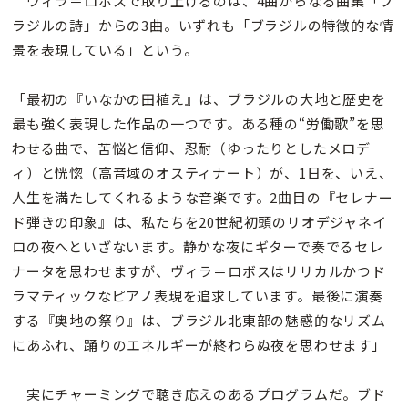
ヴィラ＝ロボスで取り上げるのは、4曲からなる曲集「ブ
ラジルの詩」からの3曲。いずれも「ブラジルの特徴的な情
景を表現している」という。
「最初の『いなかの田植え』は、ブラジルの大地と歴史を
最も強く表現した作品の一つです。ある種の“労働歌”を思
わせる曲で、苦悩と信仰、忍耐（ゆったりとしたメロデ
ィ）と恍惚（高音域のオスティナート）が、1日を、いえ、
人生を満たしてくれるような音楽です。2曲目の『セレナー
ド弾きの印象』は、私たちを20世紀初頭のリオデジャネイ
ロの夜へといざないます。静かな夜にギターで奏でるセレ
ナータを思わせますが、ヴィラ＝ロボスはリリカルかつド
ラマティックなピアノ表現を追求しています。最後に演奏
する『奥地の祭り』は、ブラジル北東部の魅惑的なリズム
にあふれ、踊りのエネルギーが終わらぬ夜を思わせます」
実にチャーミングで聴き応えのあるプログラムだ。ブド