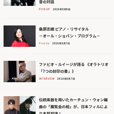
音の対話
PICK UP
2026年8月8日
桑原志織 ピアノ・リサイタル
－オール・ショパン・プログラム－
Pick Up
2026年8月7日
ファビオ・ルイージが語る 《オラトリオ
「7つの封印の書」》
INTERVIEW
2026年8月7日
伝統楽器を用いたカーチュン・ウォン編
曲の「展覧会の絵」が、日本フィルによ
り本邦初演！