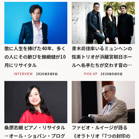
歌に人生を捧げた40年、多く
青木尚佳率いるミュンヘンの
の人にその歓びを錦織健が10
弦楽トリオが浜離宮朝日ホー
月にリサイタル
ルへ――名手たちが交わす音の…
INTERVIEW
2026年8月9日
PICK UP
2026年8月8日
桑原志織 ピアノ・リサイタル
ファビオ・ルイージが語る
－オール・ショパン・プログ
《オラトリオ「7つの封印の