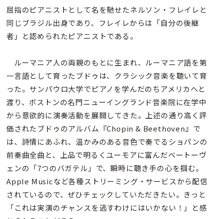
屈指のピアニストとして名を馳せたネルソン・フレイレと
同じブラジル出身であり、フレイレからは「自分の後継
者」と認められたピアニストである。
ルーマニア人の両親のもとに生まれ、ルーマニア語を第
一言語として育ったブドゥは、クラシック音楽を聴いて育
った。サンパウロ大学でピアノを学んだのちアメリカへと
渡り、ボストンの名門ニューイングランド音楽院に在学中
から意欲的に演奏活動を展開してきた。上述の通り高く評
価されたブドゥのアルバム『Chopin & Beethoven』で
は、詩情にあふれ、温かみのある音色で奏でるショパンの
前奏曲全曲と、上品で明るくユーモアに富んだベートーヴ
ェンの「7つのバガテル」で、瞬時に聴き手の心を掴む。
Apple Musicなど各種ストリーミング・サービスから配信
されているので、ぜひチェックしていただきたい。きっと
「これは実演のチャンスを逃すわけにはいかない！」と感