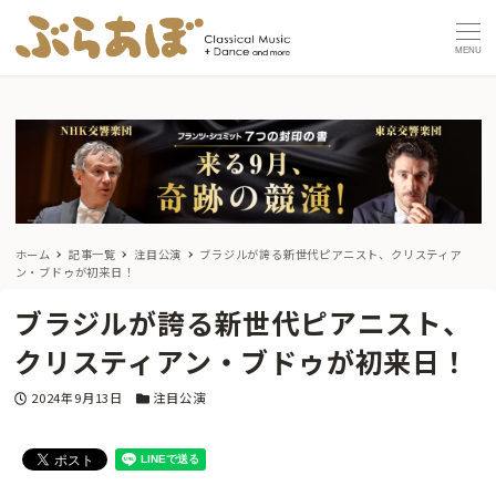
MENU
ホーム
記事一覧
注目公演
ブラジルが誇る新世代ピアニスト、クリスティア
ン・ブドゥが初来日！
ブラジルが誇る新世代ピアニスト、
クリスティアン・ブドゥが初来日！
投稿日
カテゴリー
2024年9月13日
注目公演