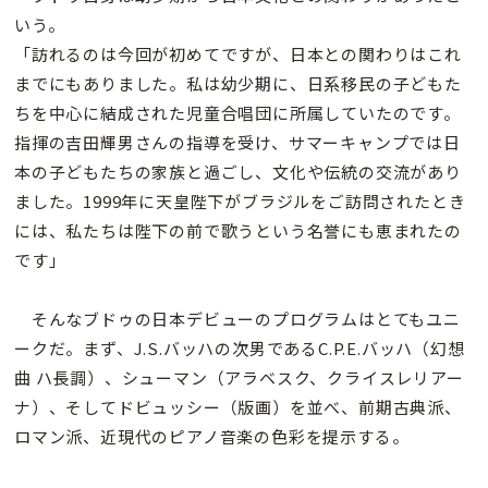
いう。
「訪れるのは今回が初めてですが、日本との関わりはこれ
までにもありました。私は幼少期に、日系移民の子どもた
ちを中心に結成された児童合唱団に所属していたのです。
指揮の吉田輝男さんの指導を受け、サマーキャンプでは日
本の子どもたちの家族と過ごし、文化や伝統の交流があり
ました。1999年に天皇陛下がブラジルをご訪問されたとき
には、私たちは陛下の前で歌うという名誉にも恵まれたの
です」
そんなブドゥの日本デビューのプログラムはとてもユニ
ークだ。まず、J.S.バッハの次男であるC.P.E.バッハ（幻想
曲 ハ長調）、シューマン（アラベスク、クライスレリアー
ナ）、そしてドビュッシー（版画）を並べ、前期古典派、
ロマン派、近現代のピアノ音楽の色彩を提示する。