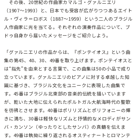
その後、20世紀の作曲家カマルゴ・グァルニエリ
（1907〜1993）と、日本でも受容が広がりつつあるエイト
ル・ヴィラ＝ロボス（1887〜1959）という二人のブラジル
人作曲家に光を当てる。それぞれの演奏作品について、ブ
ドゥ自身から届いたメッセージをご紹介しよう。
「グァルニエリの作品からは、『ポンテイオス』という曲
集の第45、40、30、49番を取り上げます。ポンテイオスと
は“指先”を由来とする言葉で、この曲集は50の小品で成り
立っています。グァルニエリのピアノに対する卓越した知
識に基づき、ブラジル文化をユニークに表現した曲集で
す。45番はブラジル北東部の音楽的伝統を描いています
が、乾いた大地に伝えられたポルトガル大航海時代の聖歌
を彷彿とさせます。40番はポリリズムとポリフォニーの輝
きに満ち、30番は軽快なリズムと抒情的なメロディがサン
バ・カンソン（ゆったりとしたサンバ）の真髄を伝えま
す。49番は執拗に繰り返されるオスティナートとロマンテ