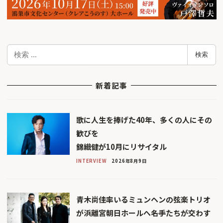
検
検索
索
新着記事
歌に人生を捧げた40年、多くの人にその
歓びを
錦織健が10月にリサイタル
INTERVIEW
2026年8月9日
青木尚佳率いるミュンヘンの弦楽トリオ
が浜離宮朝日ホールへ――名手たちが交わす