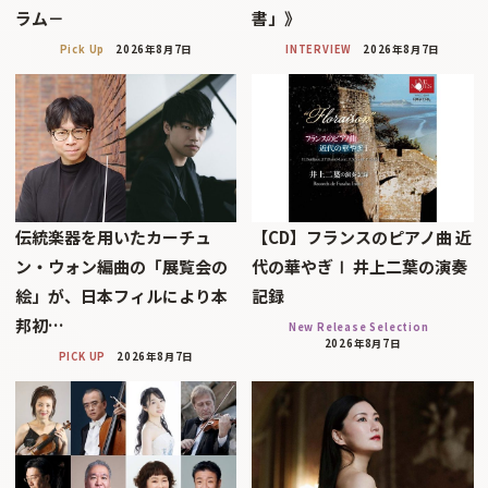
ラム－
書」》
Pick Up
2026年8月7日
INTERVIEW
2026年8月7日
伝統楽器を用いたカーチュ
【CD】フランスのピアノ曲 近
ン・ウォン編曲の「展覧会の
代の華やぎⅠ 井上二葉の演奏
絵」が、日本フィルにより本
記録
邦初…
New Release Selection
2026年8月7日
PICK UP
2026年8月7日