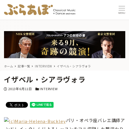
MENU
ホーム
記事一覧
INTERVIEW
イザベル・シアラヴォラ
イザベル・シアラヴォラ
投稿日
カテゴリー
2013年6月11日
INTERVIEW
パリ・オペラ座バレエ講師ア
ンドレイ・クレムによるレッスンをフル収録した贅沢なＤ