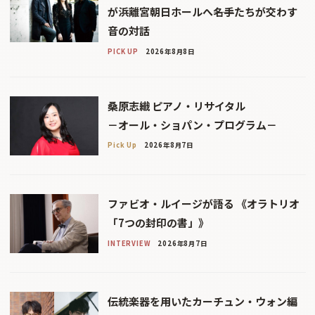
が浜離宮朝日ホールへ――名手たちが交わす
音の対話
PICK UP
2026年8月8日
桑原志織 ピアノ・リサイタル
－オール・ショパン・プログラム－
Pick Up
2026年8月7日
ファビオ・ルイージが語る 《オラトリオ
「7つの封印の書」》
INTERVIEW
2026年8月7日
伝統楽器を用いたカーチュン・ウォン編