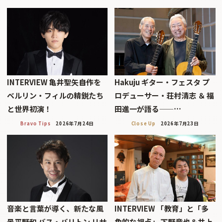
INTERVIEW 亀井聖矢――自作を
Hakuju ギター・フェスタ プ
ベルリン・フィルの精鋭たち
ロデューサー・荘村清志 ＆ 福
と世界初演！
田進一が語る——…
Bravo Tips
2026年7月24日
Close Up
2026年7月23日
音楽と言葉が導く、新たな風
INTERVIEW 「教育」と「多
景平野和 バス・バリトン リサ
角的な視点」 下野竜也＆井上