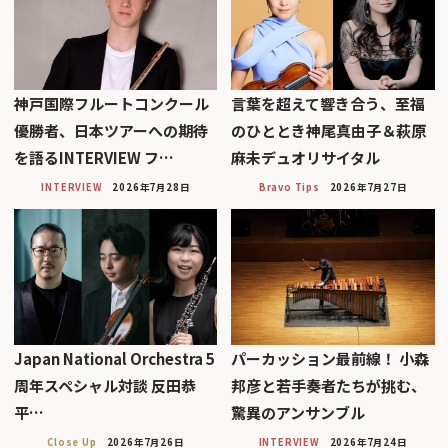
神戸国際フルートコンクール
言葉を超えて響き合う、至福
優勝者、日本ツアーへの期待
のひととき神尾真由子＆萩原
を語るINTERVIEW フ…
麻未デュオリサイタル
INTERVIEW
2026年7月28日
Bravo Tips
2026年7月27日
Japan National Orchestra 5
パーカッション最前線！ 小森
周年スペシャル対談 反田恭
邦彦と若手奏者たちが挑む、
平…
驚異のアンサンブル
Close Up
2026年7月26日
INTERVIEW
2026年7月24日