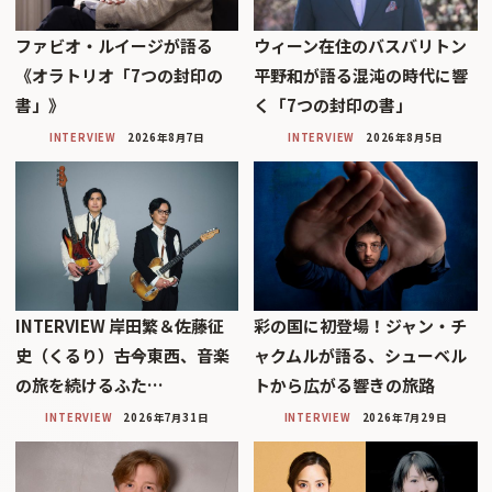
ファビオ・ルイージが語る
ウィーン在住のバスバリトン
《オラトリオ「7つの封印の
平野和が語る混沌の時代に響
書」》
く「7つの封印の書」
INTERVIEW
2026年8月7日
INTERVIEW
2026年8月5日
INTERVIEW 岸田繁＆佐藤征
彩の国に初登場！ジャン・チ
史（くるり）――古今東西、音楽
ャクムルが語る、シューベル
の旅を続けるふた…
トから広がる響きの旅路
INTERVIEW
2026年7月31日
INTERVIEW
2026年7月29日