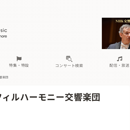
ール
（毎月更新）
東
電子版（無料・月刊）
トピックス
関西
フェスタサマーミューザKAWASAKI 2026
北海道・東北
注目公演
配布場所
インタビュー
中部
定期購読
中国・四国
CD新譜
N響＆東響 《7つ
九州・沖縄
書籍近刊
ロが推す！間違いないオーケストラコンサート
過去の特集
の先と
ブ配信スケジュール
さ
オーケストラの楽屋から
た
な
有料ライブ配信スケジュール
は
ま
や
海の向こうの音楽家
ら
わ
Aからの
載
特集・特設
配信・放送
コンサート検索
響楽団
ール
（毎月更新）
東
電子版（無料・月刊）
トピックス
関西
フェスタサマーミューザKAWASAKI 2026
北海道・東北
注目公演
配布場所
インタビュー
中部
定期購読
中国・四国
CD新譜
N響＆東響 《7つ
九州・沖縄
書籍近刊
フィルハーモニー交響楽団
ロが推す！間違いないオーケストラコンサート
過去の特集
の先と
ブ配信スケジュール
さ
オーケストラの楽屋から
た
な
有料ライブ配信スケジュール
は
ま
や
海の向こうの音楽家
ら
わ
Aからの
載