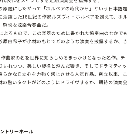
の代表作をメインとする定期演奏会を指揮する。
の原題にしたがって「ホルベアの時代から」という日本語題
に活躍した18世紀の作家ルズヴィ・ホルベアを讃えて、ホル
、軽快な弦楽合奏曲だ。
によるもので、この楽器のために書かれた協奏曲のなかでも
杉原由希子が小林のもとでどのような演奏を披露するか、き
作曲家の名を世界に知らしめるきっかけとなった名作。チ
りいれつつ、美しい旋律と澄んだ響き、そしてドラマティッ
高らかな自立心を力強く感じさせる人気作品。創立以来、こ
林の熱いタクトがどのようにドライヴするか、期待の演奏会
 サントリーホール