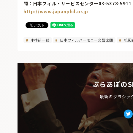
問：日本フィル・サービスセンター03-5378-591
http://www.japanphil.or.jp
小林研一郎
日本フィルハーモニー交響楽団
杉原
ぶらあぼのS
最新のクラシッ
Tw