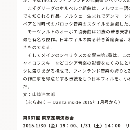
が、生誕150年のフィンランドの作曲家シベリウス
まずグリーグのホルベルク組曲は、ノルウェー語
でも知られる作品。ノルウェー生まれでデンマーク
ベアと同時代のバロック音楽のスタイルを意識した
モーツァルトのオーボエ協奏曲は21歳の若き天才
最も有名な傑作。日本フィルの誇る若き首席奏者、
きものである。
そしてメインのシベリウスの交響曲第2番は、この
ャイコフスキーなどロシア音楽の影響をたくみにと
クに盛りあがる構成で、フィンランド音楽の誇りと
の作曲家を得意とする伝統をもつ日本フィルを、小
だ。
文：山崎浩太郎
（ぶらあぼ ＋ Danza inside 2015年1月号から）
第667回 東京定期演奏会
2015.1/30（金）19：00、1/31（土）14：00