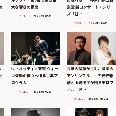
贈
大な響きの構築
楽堂 新コンサート・シリー
ズ「朝…
PICK UP
2026年8月5日
PICK UP
2026年8月4日
ヴ
ヴィオッティ×東響 ウィー
長年の信頼が生む、音楽の
が
ン音楽の核心へ迫る古典プ
アンサンブル──円光寺雅
ログラム
彦と山崎伸子が贈る東京フ
ィル「渋…
PICK UP
2026年8月1日
PICK UP
2026年7月30日