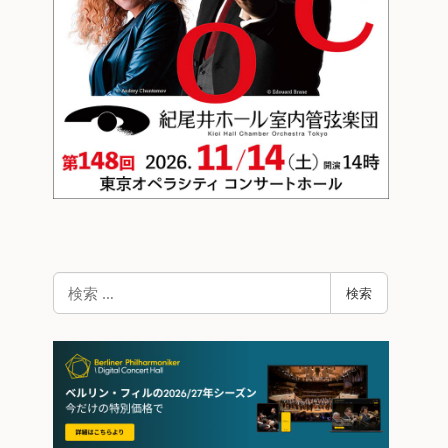
検
検索
索