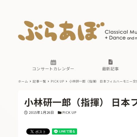
ニュース
ヤマハホ
番組一覧
東京・関
ぶらあぼ
現場のプ
古楽とそ
無料ライ
あ
か
過去の連
コンサートカレンダー
最新記事
ホーム
記事一覧
PICK UP
小林研一郎（指揮） 日本フィルハーモニー交
ニュース
ヤマハホ
番組一覧
東京・関
ぶらあぼ
小林研一郎（指揮） 日本
現場のプ
古楽とそ
無料ライ
あ
か
投稿日
カテゴリー
2015年1月26日
PICK UP
過去の連