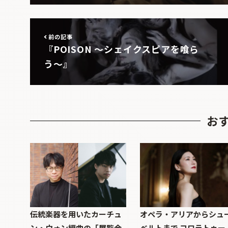
前の記事
『POISON 〜シェイクスピアを喰ら
う〜』
お
伝統楽器を用いたカーチュ
オペラ・アリアからシュ
ン・ウォン編曲の「展覧会
ベルトまで コロラトゥー