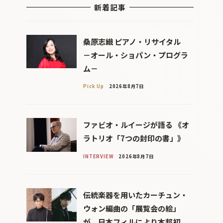
新着記事
桑原志織 ピアノ・リサイタル
－オール・ショパン・プログラ
ム－
Pick Up
2026年8月7日
ファビオ・ルイージが語る 《オ
ラトリオ「7つの封印の書」》
INTERVIEW
2026年8月7日
伝統楽器を用いたカーチュン・
ウォン編曲の「展覧会の絵」
が、日本フィルにより本邦初