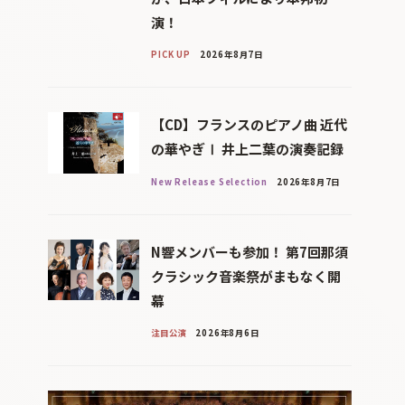
演！
PICK UP
2026年8月7日
【CD】フランスのピアノ曲 近代
の華やぎⅠ 井上二葉の演奏記録
New Release Selection
2026年8月7日
N響メンバーも参加！ 第7回那須
クラシック音楽祭がまもなく開
幕
注目公演
2026年8月6日