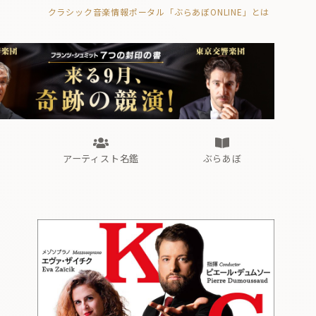
クラシック音楽情報ポータル「ぶらあぼONLINE」とは
の封印の書》
海外公演
FROM編集部
眺望
ぶらあぼブラス！
フォルテピアノ・オデッセイ
アーティスト名鑑
ぶらあぼ
の封印の書》
海外公演
FROM編集部
眺望
ぶらあぼブラス！
フォルテピアノ・オデッセイ