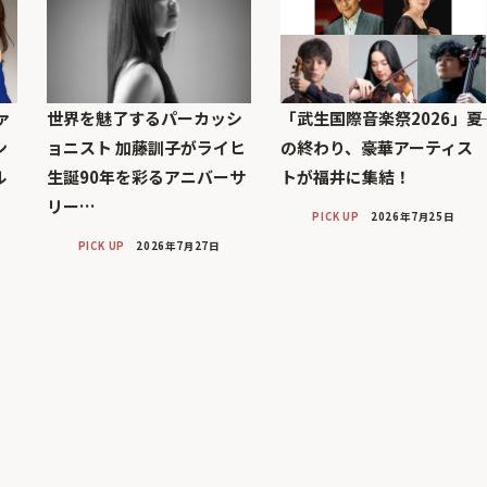
ァ
世界を魅了するパーカッシ
「武生国際音楽祭2026」――夏
ン
ョニスト 加藤訓子がライヒ
の終わり、豪華アーティス
ル
生誕90年を彩るアニバーサ
トが福井に集結！
リー…
PICK UP
2026年7月25日
PICK UP
2026年7月27日