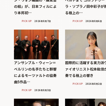
の絵」が、日本フィルによ
ラ・ソプラノ田中彩子が
り本邦初…
る極上の…
PICK UP
2026年8月7日
PICK UP
2026年8月6日
アンサンブル・ウィーン＝
国際的に活躍する実力派
ベルリンの名手たちと群響
ァイオリニスト松本紘佳
によるモーツァルトの協奏
奏でる極上の響き
曲5作品…
PICK UP
2026年8月2日
PICK UP
2026年8月3日