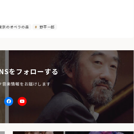
東京のオペラの森
野平一郎
NSをフォローする
ク音楽情報をお届けします
itter
facebook
Youtube