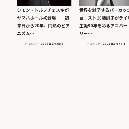
シモン・トルプチェスキが
世界を魅了するパーカッ
ヤマハホール初登場──初
ョニスト 加藤訓子がライ
来日から20年、円熟のピア
生誕90年を彩るアニバー
ニズム…
リー…
PICK UP
2026年7月28日
PICK UP
2026年7月27日