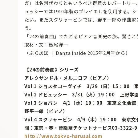
ガ」は名刺代わりともいうべき得意のレパートリー
ュッシーでは1910年製のプレイエルを使用する。
たい。またスクリャービンでは、野平一郎の作曲家
う。
「24の前奏曲」でたどるピアノ音楽史の旅。驚きと
取材・文：飯尾洋一
（ぶらあぼ ＋ Danza inside 2015年2月号から）
《24の前奏曲》シリーズ
アレクサンドル・メルニコフ（ピアノ）
Vol.1 ショスタコーヴィチ 3/29（日）15：00
Vol.2 ドビュッシー 3/31（火）19：00 上野
Vol.3 ショパン 4/1（水）19：00 東京文化会
野平一郎（ピアノ）
Vol.4 スクリャービン 4/9（木）19：00 東京
問：東京・春・音楽祭チケットサービス03-3322-9
http://www.tokyo-harusai.com