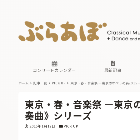
ニュース
ヤマハホ
番組一覧
東京・関
ぶらあぼ
現場のプ
古楽とそ
無料ライ
あ
か
過去の連
コンサートカレンダー
最新記事
ホーム
記事一覧
PICK UP
東京・春・音楽祭 —東京のオペラの森2015
ニュース
ヤマハホ
番組一覧
東京・関
ぶらあぼ
東京・春・音楽祭 —東京の
現場のプ
古楽とそ
無料ライ
あ
か
奏曲》シリーズ
過去の連
投稿日
カテゴリー
2015年1月19日
PICK UP