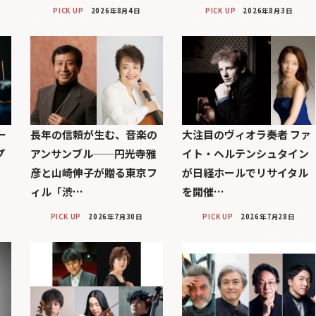
PICK UP
2026年8月4日
PICK UP
2026年8月3日
ー
長年の信頼が生む、音楽の
大注目のヴィオラ奏者 ファ
プ
アンサンブル──円光寺雅
イト・ヘルテンシュタイン
彦と山崎伸子が贈る東京フ
が日経ホールでリサイタル
ィル「渋…
を開催…
PICK UP
2026年7月30日
PICK UP
2026年7月28日