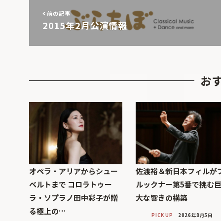
前の記事
2015年2月公演情報
お
オペラ・アリアからシュー
佐渡裕＆新日本フィルが
ベルトまで コロラトゥー
ルックナー第5番で挑む
ラ・ソプラノ田中彩子が贈
大な響きの構築
る極上の…
PICK UP
2026年8月5日