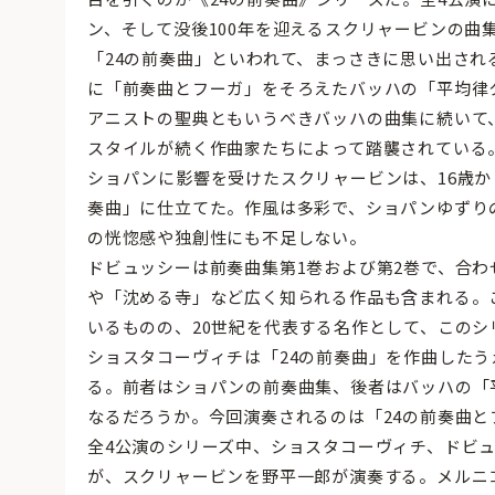
ン、そして没後100年を迎えるスクリャービンの曲
「24の前奏曲」といわれて、まっさきに思い出され
に「前奏曲とフーガ」をそろえたバッハの「平均律
アニストの聖典ともいうべきバッハの曲集に続いて
スタイルが続く作曲家たちによって踏襲されている
ショパンに影響を受けたスクリャービンは、16歳か
奏曲」に仕立てた。作風は多彩で、ショパンゆずり
の恍惚感や独創性にも不足しない。
ドビュッシーは前奏曲集第1巻および第2巻で、合わ
や「沈める寺」など広く知られる作品も含まれる。
いるものの、20世紀を代表する名作として、このシ
ショスタコーヴィチは「24の前奏曲」を作曲したう
る。前者はショパンの前奏曲集、後者はバッハの「
なるだろうか。今回演奏されるのは「24の前奏曲と
全4公演のシリーズ中、ショスタコーヴィチ、ドビ
が、スクリャービンを野平一郎が演奏する。メルニ