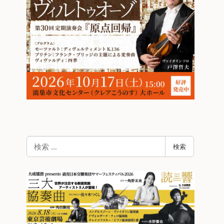
検
検索
索