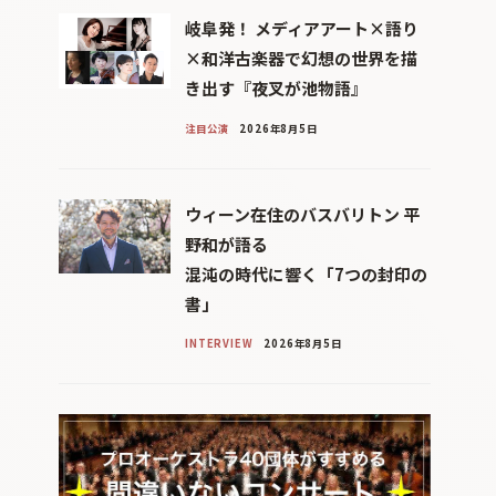
岐阜発！ メディアアート×語り
×和洋古楽器で幻想の世界を描
き出す『夜叉が池物語』
注目公演
2026年8月5日
ウィーン在住のバスバリトン 平
野和が語る
混沌の時代に響く「7つの封印の
書」
INTERVIEW
2026年8月5日