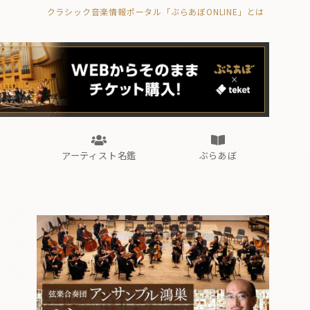
クラシック音楽情報ポータル「ぶらあぼONLINE」とは
の封印の書》
海外公演
FROM編集部
眺望
ぶらあぼブラス！
フォルテピアノ・オデッセイ
アーティスト名鑑
ぶらあぼ
の封印の書》
海外公演
FROM編集部
眺望
ぶらあぼブラス！
フォルテピアノ・オデッセイ