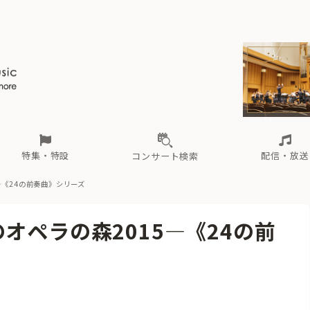
ール
（毎月更新）
東
電子版（無料・月刊）
トピックス
関西
フェスタサマーミューザKAWASAKI 2026
北海道・東北
注目公演
配布場所
インタビュー
中部
定期購読
中国・四国
CD新譜
N響＆東響 《7つ
九州・沖縄
書籍近刊
ロが推す！間違いないオーケストラコンサート
過去の特集
の先と
ブ配信スケジュール
さ
オーケストラの楽屋から
た
な
有料ライブ配信スケジュール
は
ま
や
海の向こうの音楽家
ら
わ
Aからの
載
特集・特設
配信・放送
コンサート検索
—《24の前奏曲》シリーズ
ール
（毎月更新）
東
電子版（無料・月刊）
トピックス
関西
フェスタサマーミューザKAWASAKI 2026
北海道・東北
注目公演
配布場所
インタビュー
中部
定期購読
中国・四国
CD新譜
N響＆東響 《7つ
九州・沖縄
書籍近刊
オペラの森2015—《24の前
ロが推す！間違いないオーケストラコンサート
過去の特集
の先と
ブ配信スケジュール
さ
オーケストラの楽屋から
た
な
有料ライブ配信スケジュール
は
ま
や
海の向こうの音楽家
ら
わ
Aからの
載