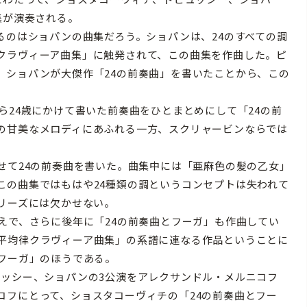
集が演奏される。
るのはショパンの曲集だろう。ショパンは、24のすべての調
クラヴィーア曲集」に触発されて、この曲集を作曲した。ピ
、ショパンが大傑作「24の前奏曲」を書いたことから、この
。
ら24歳にかけて書いた前奏曲をひとまとめにして「24の前
の甘美なメロディにあふれる一方、スクリャービンならでは
せて24の前奏曲を書いた。曲集中には「亜麻色の髪の乙女」
この曲集ではもはや24種類の調というコンセプトは失われて
リーズには欠かせない。
えで、さらに後年に「24の前奏曲とフーガ」も作曲してい
平均律クラヴィーア曲集」の系譜に連なる作品ということに
フーガ」のほうである。
ュッシー、ショパンの3公演をアレクサンドル・メルニコフ
コフにとって、ショスタコーヴィチの「24の前奏曲とフー