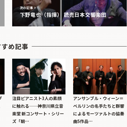
次の記事
下野竜也（指揮） 読売日本交響楽団
すすめ記事
ブ
注目ピアニスト3人の素顔
アンサンブル・ウィーン＝
巨
に触れる──神奈川県立音
ベルリンの名手たちと群響
楽堂 新コンサート・シリー
によるモーツァルトの協奏
ズ「朝…
曲5作品…