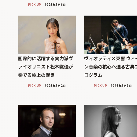
PICK UP
2026年8月6日
国際的に活躍する実力派ヴ
ヴィオッティ×東響 ウィ
ァイオリニスト松本紘佳が
ン音楽の核心へ迫る古典
奏でる極上の響き
ログラム
PICK UP
2026年8月2日
PICK UP
2026年8月1日