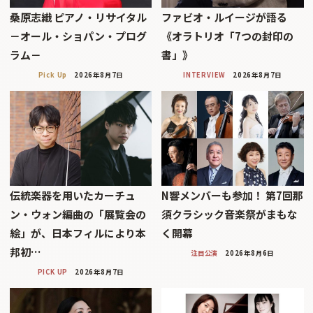
桑原志織 ピアノ・リサイタル
ファビオ・ルイージが語る
－オール・ショパン・プログ
《オラトリオ「7つの封印の
ラム－
書」》
Pick Up
2026年8月7日
INTERVIEW
2026年8月7日
伝統楽器を用いたカーチュ
N響メンバーも参加！ 第7回那
ン・ウォン編曲の「展覧会の
須クラシック音楽祭がまもな
絵」が、日本フィルにより本
く開幕
邦初…
注目公演
2026年8月6日
PICK UP
2026年8月7日