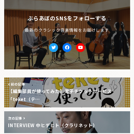
ぶらあぼのSNSをフォローする
最新のクラシック音楽情報をお届けします
Twitter
facebook
Youtube
前の記事
【編集部員が使ってみた】電子チケットサービス
「teket（テ…
次の記事
INTERVIEW 中ヒデヒト（クラリネット）