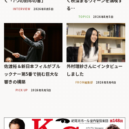
く「7つの封印の書」
く秋深まるウィーンを満喫す
る…
INTERVIEW
2026年8月5日
TOPICS
2026年8月5日
佐渡裕＆新日本フィルがブル
外村理紗さんにインタビュー
ックナー第5番で挑む巨大な
しました
響きの構築
FROM編集部
2026年8月4日
PICK UP
2026年8月5日