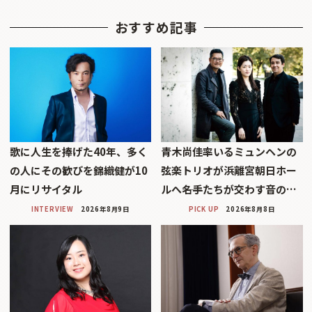
おすすめ記事
歌に人生を捧げた40年、多く
青木尚佳率いるミュンヘンの
の人にその歓びを錦織健が10
弦楽トリオが浜離宮朝日ホー
月にリサイタル
ルへ――名手たちが交わす音の…
INTERVIEW
2026年8月9日
PICK UP
2026年8月8日