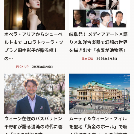
オペラ・アリアからシューベ
岐阜発！ メディアアート×語
ルトまで コロラトゥーラ・ソ
り×和洋古楽器で幻想の世界
プラノ田中彩子が贈る極上
を描き出す『夜叉が池物語』
の…
注目公演
2026年8月5日
PICK UP
2026年8月6日
ウィーン在住のバスバリトン
ムーティ＆ウィーン・フィル
平野和が語る混沌の時代に響
を聖地「黄金のホール」で聴