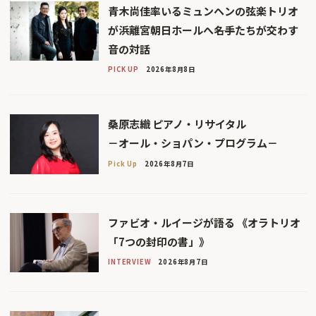
青木尚佳率いるミュンヘンの弦楽トリオ
が浜離宮朝日ホールへ――名手たちが交わす
音の対話
PICK UP
2026年8月8日
桑原志織 ピアノ・リサイタル
－オール・ショパン・プログラム－
Pick Up
2026年8月7日
ファビオ・ルイージが語る 《オラトリオ
「7つの封印の書」》
INTERVIEW
2026年8月7日