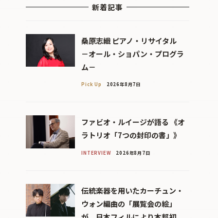
新着記事
桑原志織 ピアノ・リサイタル
－オール・ショパン・プログラ
ム－
Pick Up
2026年8月7日
ファビオ・ルイージが語る 《オ
ラトリオ「7つの封印の書」》
INTERVIEW
2026年8月7日
伝統楽器を用いたカーチュン・
ウォン編曲の「展覧会の絵」
が、日本フィルにより本邦初