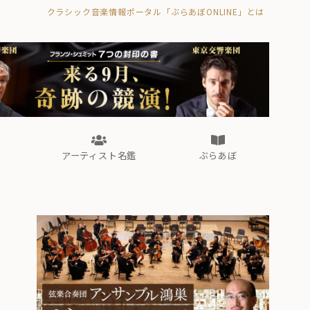
クラシック音楽情報ポータル「ぶらあぼONLINE」とは
の封印の書》
海外公演
FROM編集部
眺望
ぶらあぼブラス！
フォルテピアノ・オデッセイ
アーティスト名鑑
ぶらあぼ
の封印の書》
海外公演
FROM編集部
眺望
ぶらあぼブラス！
フォルテピアノ・オデッセイ