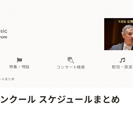
ール
（毎月更新）
東
電子版（無料・月刊）
トピックス
関西
フェスタサマーミューザKAWASAKI 2026
北海道・東北
注目公演
配布場所
インタビュー
中部
定期購読
中国・四国
CD新譜
N響＆東響 《7つ
九州・沖縄
書籍近刊
ロが推す！間違いないオーケストラコンサート
過去の特集
の先と
ブ配信スケジュール
さ
オーケストラの楽屋から
た
な
有料ライブ配信スケジュール
は
ま
や
海の向こうの音楽家
ら
わ
Aからの
載
特集・特設
配信・放送
コンサート検索
ュールまとめ
ール
（毎月更新）
東
電子版（無料・月刊）
トピックス
関西
フェスタサマーミューザKAWASAKI 2026
北海道・東北
注目公演
配布場所
インタビュー
中部
定期購読
中国・四国
CD新譜
N響＆東響 《7つ
九州・沖縄
書籍近刊
要コンクール スケジュールまとめ
ロが推す！間違いないオーケストラコンサート
過去の特集
の先と
ブ配信スケジュール
さ
オーケストラの楽屋から
た
な
有料ライブ配信スケジュール
は
ま
や
海の向こうの音楽家
ら
わ
Aからの
載