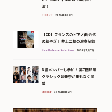
演！
PICK UP
2026年8月7日
【CD】フランスのピアノ曲 近代
の華やぎⅠ 井上二葉の演奏記録
New Release Selection
2026年8月7日
N響メンバーも参加！ 第7回那須
クラシック音楽祭がまもなく開
幕
注目公演
2026年8月6日