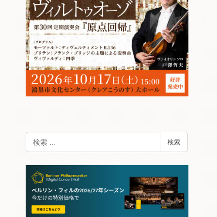
検
検索
索