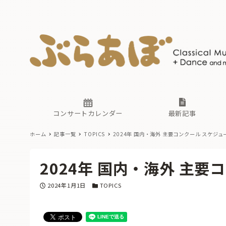
ニュース
ヤマハホ
番組一覧
東京・関
ぶらあぼ
現場のプ
古楽とそ
無料ライ
あ
か
過去の連
コンサートカレンダー
最新記事
ホーム
記事一覧
TOPICS
2024年 国内・海外 主要コンクール スケジ
ニュース
ヤマハホ
番組一覧
東京・関
ぶらあぼ
2024年 国内・海外 主
現場のプ
古楽とそ
無料ライ
あ
か
投稿日
カテゴリー
2024年1月1日
TOPICS
過去の連