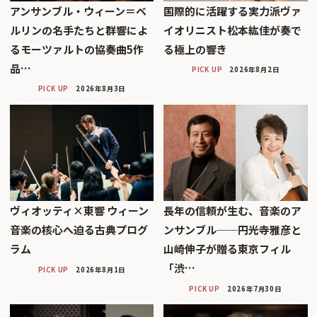
アンサンブル・ウィーン＝ベ
国際的に活躍する実力派ヴァ
ルリンの名手たちと群響によ
イオリニスト松本紘佳が奏で
るモーツァルトの協奏曲5作
る極上の響き
品…
PICK UP
2026年8月2日
PICK UP
2026年8月3日
ヴィオッティ×東響 ウィーン
長年の信頼が生む、音楽のア
音楽の核心へ迫る古典プログ
ンサンブル──円光寺雅彦と
ラム
山崎伸子が贈る東京フィル
「渋…
PICK UP
2026年8月1日
PICK UP
2026年7月30日