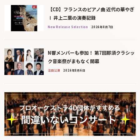
【CD】フランスのピアノ曲 近代の華やぎ
Ⅰ 井上二葉の演奏記録
New Release Selection
2026年8月7日
N響メンバーも参加！ 第7回那須クラシッ
ク音楽祭がまもなく開幕
注目公演
2026年8月6日