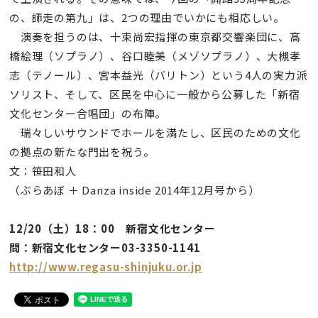
の、師走の第九」は、2つの理由でいかにも相応しい。
演奏を担うのは、十束尚宏指揮の東京都交響楽団に、髙
橋絵理（ソプラノ）、谷口睦美（メゾソプラノ）、大槻孝
志（テノール）、宮本益光（バリトン）という4人の実力派
ソリスト、そして、区民を中心に一般から公募した「新宿
文化センター合唱団」の布陣。
瑞々しいサウンドでホールを満たし、区民のための文化
の拠点の新たな門出を祝う。
文：笹田和人
（ぶらあぼ ＋ Danza inside 2014年12月号から）
12/20（土）18：00 新宿文化センター
問：新宿文化センター03-3350-1141
http://www.regasu-shinjuku.or.jp