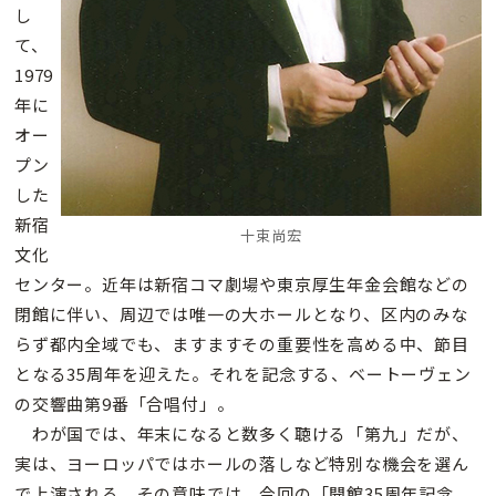
し
て、
1979
年に
オー
プン
した
新宿
十束尚宏
文化
センター。近年は新宿コマ劇場や東京厚生年金会館などの
閉館に伴い、周辺では唯一の大ホールとなり、区内のみな
らず都内全域でも、ますますその重要性を高める中、節目
となる35周年を迎えた。それを記念する、ベートーヴェン
の交響曲第9番「合唱付」。
わが国では、年末になると数多く聴ける「第九」だが、
実は、ヨーロッパではホールの落しなど特別な機会を選ん
で上演される。その意味では、今回の「開館35周年記念