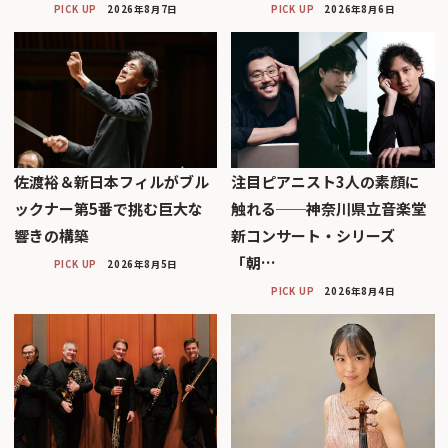
PICK UP
2026年8月7日
PICK UP
2026年8月6日
佐渡裕＆新日本フィルがブル
注目ピアニスト3人の素顔に
ックナー第5番で挑む巨大な
触れる──神奈川県立音楽堂
響きの構築
新コンサート・シリーズ
「朝…
PICK UP
2026年8月5日
PICK UP
2026年8月4日