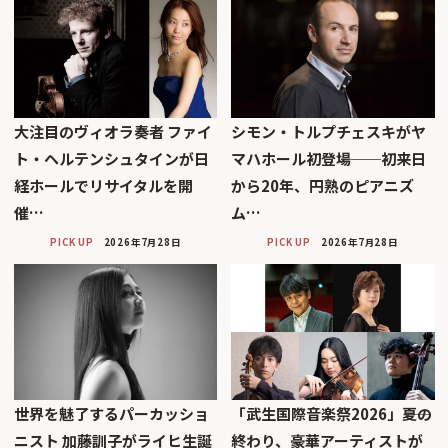
大注目のヴィオラ奏者 ファイ
シモン・トルプチェスキがヤ
ト・ヘルテンシュタインが日
マハホール初登場──初来日
経ホールでリサイタルを開
から20年、円熟のピアニズ
催…
ム…
PICK UP
2026年7月28日
PICK UP
2026年7月28日
世界を魅了するパーカッショ
「武生国際音楽祭2026」――夏の
ニスト 加藤訓子がライヒ生誕
終わり、豪華アーティストが