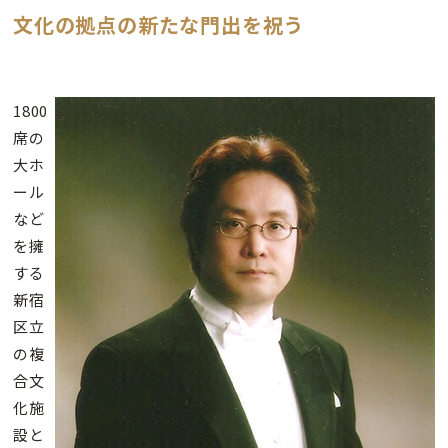
文化の拠点の新たな門出を祝う
1800
席の
大ホ
ール
など
を擁
する
新宿
区立
の複
合文
化施
設と