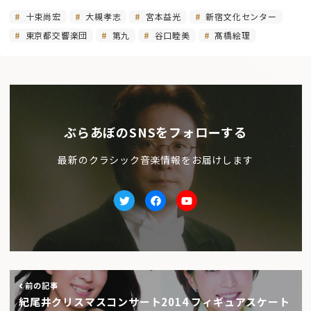
十束尚宏
大槻孝志
宮本益光
新宿文化センター
東京都交響楽団
第九
谷口睦美
髙橋絵理
ぶらあぼのSNSをフォローする
最新のクラシック音楽情報をお届けします
Twitter
facebook
Youtube
前の記事
紀尾井クリスマスコンサート2014 フィギュアスケート