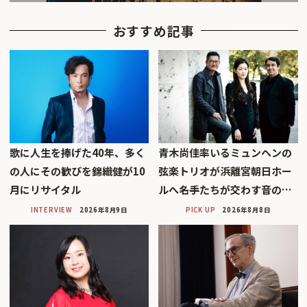
おすすめ記事
歌に人生を捧げた40年、多く
青木尚佳率いるミュンヘンの
の人にその歓びを錦織健が10
弦楽トリオが浜離宮朝日ホー
月にリサイタル
ルへ――名手たちが交わす音の…
INTERVIEW
2026年8月9日
PICK UP
2026年8月8日