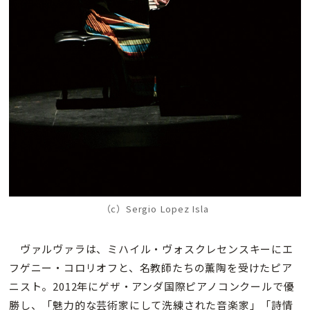
（c）Sergio Lopez Isla
ヴァルヴァラは、ミハイル・ヴォスクレセンスキーにエ
フゲニー・コロリオフと、名教師たちの薫陶を受けたピア
ニスト。2012年にゲザ・アンダ国際ピアノコンクールで優
勝し、「魅力的な芸術家にして洗練された音楽家」「詩情