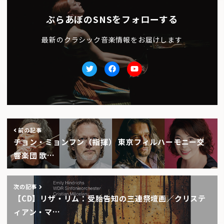
ぶらあぼのSNSをフォローする
最新のクラシック音楽情報をお届けします
Twitter
facebook
Youtube
前の記事
チョン・ミョンフン（指揮） 東京フィルハーモニー交
響楽団 歌…
次の記事
【CD】リザ・リム：受胎告知の三連祭壇画／クリステ
ィアン・マ…