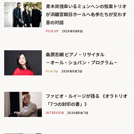
青木尚佳率いるミュンヘンの弦楽トリオ
が浜離宮朝日ホールへ――名手たちが交わす
音の対話
PICK UP
2026年8月8日
桑原志織 ピアノ・リサイタル
－オール・ショパン・プログラム－
Pick Up
2026年8月7日
ファビオ・ルイージが語る 《オラトリオ
「7つの封印の書」》
INTERVIEW
2026年8月7日