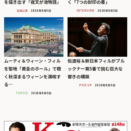
を描き出す『夜叉が池物語』
く「7つの封印の書」
注目公演
2026年8月5日
INTERVIEW
2026年8月5日
ムーティ＆ウィーン・フィル
佐渡裕＆新日本フィルがブル
を聖地「黄金のホール」で聴
ックナー第5番で挑む巨大な
く秋深まるウィーンを満喫す
響きの構築
る…
PICK UP
2026年8月5日
TOPICS
2026年8月5日