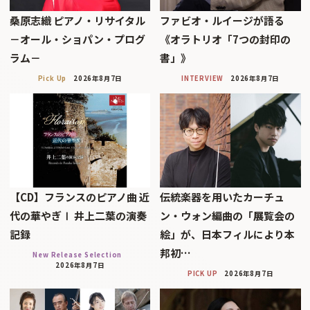
桑原志織 ピアノ・リサイタル
ファビオ・ルイージが語る
－オール・ショパン・プログ
《オラトリオ「7つの封印の
ラム－
書」》
Pick Up
2026年8月7日
INTERVIEW
2026年8月7日
【CD】フランスのピアノ曲 近
伝統楽器を用いたカーチュ
代の華やぎⅠ 井上二葉の演奏
ン・ウォン編曲の「展覧会の
記録
絵」が、日本フィルにより本
邦初…
New Release Selection
2026年8月7日
PICK UP
2026年8月7日