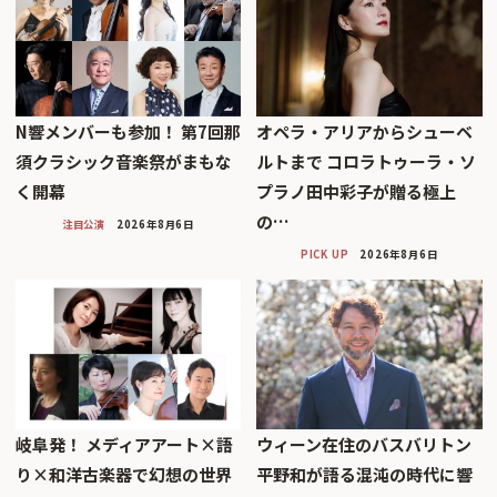
N響メンバーも参加！ 第7回那
オペラ・アリアからシューベ
須クラシック音楽祭がまもな
ルトまで コロラトゥーラ・ソ
く開幕
プラノ田中彩子が贈る極上
の…
注目公演
2026年8月6日
PICK UP
2026年8月6日
岐阜発！ メディアアート×語
ウィーン在住のバスバリトン
り×和洋古楽器で幻想の世界
平野和が語る混沌の時代に響