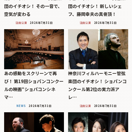
団のイチオシ！ その一音で、
団のイチオシ！ 新しいシェ
空気が変わる
フ、藤岡幸夫の真骨頂！
注目公演
2026年7月31日
注目公演
2026年7月31日
あの感動をスクリーンで再
神奈川フィルハーモニー管弦
び！ 第19回ショパンコンクー
楽団のイチオシ！ ショパンコ
ルの映画“ショパコンシネ
ンクール第2位の実力派ア
マ…
レ…
NEWS
2026年7月31日
注目公演
2026年7月31日