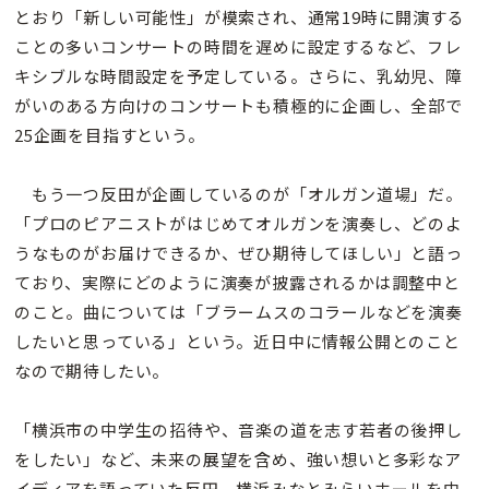
とおり「新しい可能性」が模索され、通常19時に開演する
ことの多いコンサートの時間を遅めに設定するなど、フレ
キシブルな時間設定を予定している。さらに、乳幼児、障
がいのある方向けのコンサートも積極的に企画し、全部で
25企画を目指すという。
もう一つ反田が企画しているのが「オルガン道場」だ。
「プロのピアニストがはじめてオルガンを演奏し、どのよ
うなものがお届けできるか、ぜひ期待してほしい」と語っ
ており、実際にどのように演奏が披露されるかは調整中と
のこと。曲については「ブラームスのコラールなどを演奏
したいと思っている」という。近日中に情報公開とのこと
なので期待したい。
「横浜市の中学生の招待や、音楽の道を志す若者の後押し
をしたい」など、未来の展望を含め、強い想いと多彩なア
イディアを語っていた反田。横浜みなとみらいホールを中