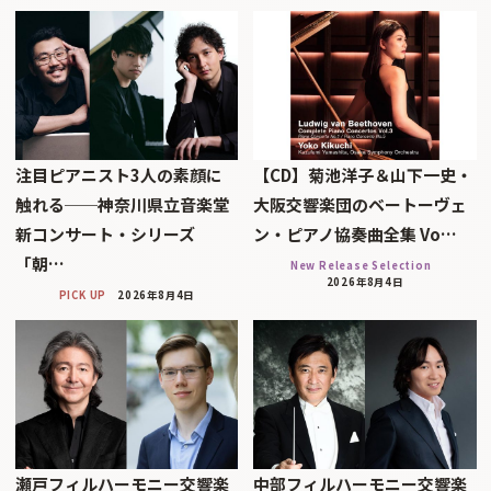
注目ピアニスト3人の素顔に
【CD】菊池洋子＆山下一史・
触れる──神奈川県立音楽堂
大阪交響楽団のベートーヴェ
新コンサート・シリーズ
ン・ピアノ協奏曲全集 Vo…
「朝…
New Release Selection
2026年8月4日
PICK UP
2026年8月4日
瀬戸フィルハーモニー交響楽
中部フィルハーモニー交響楽