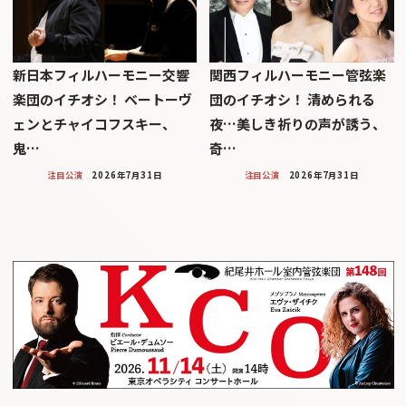
新日本フィルハーモニー交響
関西フィルハーモニー管弦楽
楽団のイチオシ！ ベートーヴ
団のイチオシ！ 清められる
ェンとチャイコフスキー、
夜…美しき祈りの声が誘う、
鬼…
奇…
注目公演
2026年7月31日
注目公演
2026年7月31日