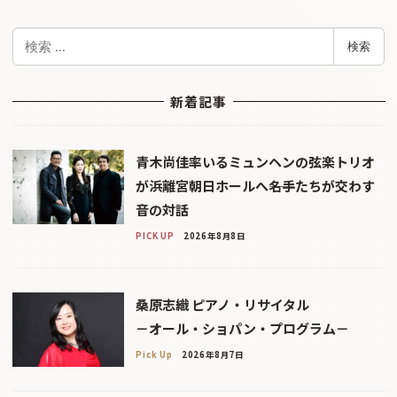
検
検索
索
新着記事
青木尚佳率いるミュンヘンの弦楽トリオ
が浜離宮朝日ホールへ――名手たちが交わす
音の対話
PICK UP
2026年8月8日
桑原志織 ピアノ・リサイタル
－オール・ショパン・プログラム－
Pick Up
2026年8月7日