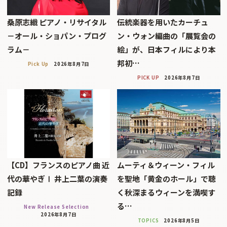
桑原志織 ピアノ・リサイタル
伝統楽器を用いたカーチュ
－オール・ショパン・プログ
ン・ウォン編曲の「展覧会の
ラム－
絵」が、日本フィルにより本
邦初…
Pick Up
2026年8月7日
PICK UP
2026年8月7日
【CD】フランスのピアノ曲 近
ムーティ＆ウィーン・フィル
代の華やぎⅠ 井上二葉の演奏
を聖地「黄金のホール」で聴
記録
く秋深まるウィーンを満喫す
る…
New Release Selection
2026年8月7日
TOPICS
2026年8月5日