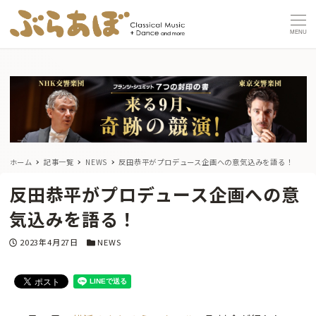
MENU
ホーム
記事一覧
NEWS
反田恭平がプロデュース企画への意気込みを語る！
反田恭平がプロデュース企画への意
気込みを語る！
投稿日
カテゴリー
2023年4月27日
NEWS