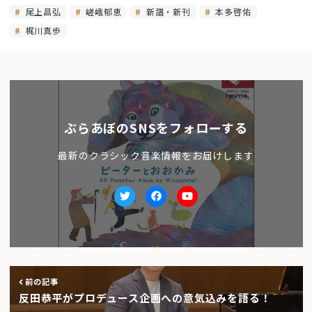
尾上昌弘
嵯峨郁恵
新譜・新刊
本多啓佑
梶川真歩
ぶらあぼのSNSをフォローする
最新のクラシック音楽情報をお届けします
Twitter
facebook
Youtube
前の記事
反田恭平がプロデュース企画への意気込みを語る！