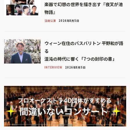
楽器で幻想の世界を描き出す『夜叉が池
物語』
注目公演
2026年8月5日
ウィーン在住のバスバリトン 平野和が語
る
混沌の時代に響く「7つの封印の書」
INTERVIEW
2026年8月5日