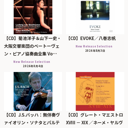
【CD】菊池洋子＆山下一史・
【CD】EVOKE／八巻志帆
大阪交響楽団のベートーヴェ
New Release Selection
2026年8月3日
ン・ピアノ協奏曲全集 Vo…
New Release Selection
2026年8月4日
【CD】J.S.バッハ：無伴奏ヴ
【CD】グレート・マエストロ
ァイオリン・ソナタとパルテ
XVIII － XIX ／ネーメ・ヤルヴ