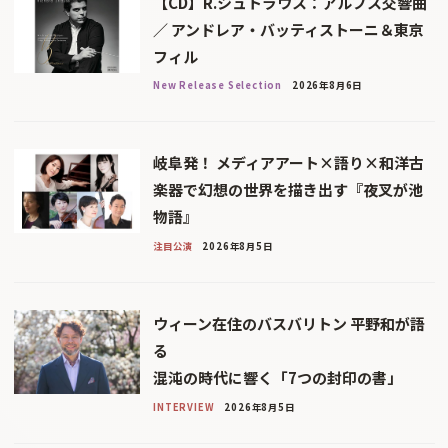
【CD】R.シュトラウス：アルプス交響曲
／ アンドレア・バッティストーニ＆東京
フィル
New Release Selection
2026年8月6日
岐阜発！ メディアアート×語り×和洋古
楽器で幻想の世界を描き出す『夜叉が池
物語』
注目公演
2026年8月5日
ウィーン在住のバスバリトン 平野和が語
る
混沌の時代に響く「7つの封印の書」
INTERVIEW
2026年8月5日