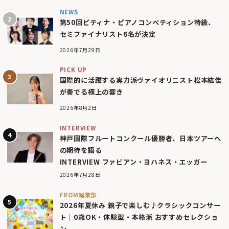
NEWS
第50回ピティナ・ピアノコンペティション特級、
セミファイナリスト6名が決定
2026年7月29日
PICK UP
国際的に活躍する実力派ヴァイオリニスト松本紘佳
が奏でる極上の響き
2026年8月2日
INTERVIEW
神戸国際フルートコンクール優勝者、日本ツアーへ
の期待を語る
INTERVIEW ファビアン・ヨハネス・エッガー
2026年7月28日
FROM編集部
2026年夏休み 親子で楽しむ♪クラシックコンサー
ト｜0歳OK・体験型・本格派 おすすめセレクショ
ン