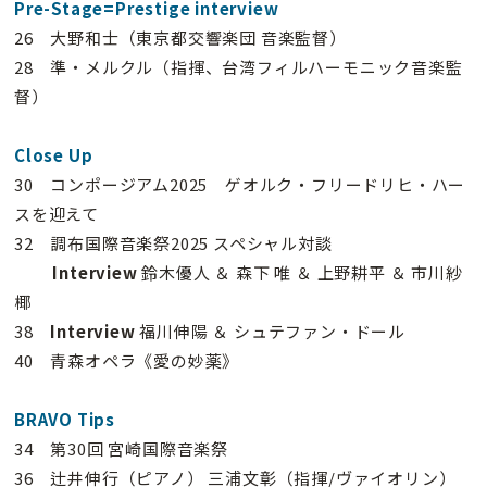
Pre-Stage=Prestige interview
26 大野和士（東京都交響楽団 音楽監督）
28 準・メルクル（指揮、台湾フィルハーモニック音楽監
督）
Close Up
30 コンポージアム2025 ゲオルク・フリードリヒ・ハー
スを迎えて
32 調布国際音楽祭2025 スペシャル対談
Interview
鈴木優人 ＆ 森下 唯 ＆ 上野耕平 ＆ 市川紗
椰
38
Interview
福川伸陽 ＆ シュテファン・ドール
40 青森オペラ《愛の妙薬》
BRAVO Tips
34 第30回 宮崎国際音楽祭
36 辻井伸行（ピアノ） 三浦文彰（指揮/ヴァイオリン）