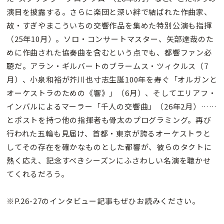
演目を披露する。さらに楽団と深い絆で結ばれた作曲家、
故・すぎやまこういちの交響作品を集めた特別公演も指揮
（25年10月）。ソロ・コンサートマスター、矢部達哉のた
めに作曲された協奏曲を含むという点でも、都響ファン必
聴だ。アラン・ギルバートのブラームス・ツィクルス（7
月）、小泉和裕が芥川也寸志生誕100年を寿ぐ「オルガンと
オーケストラのための《響》」（6月）、そしてエリアフ・
インバルによるマーラー「千人の交響曲」（26年2月）……
とポストを持つ他の指揮者も骨太のプログラミング。再び
行われた五輪も見届け、首都・東京が誇るオーケストラと
してその存在を確かなものとした都響が、彼らのタクトに
熱く応え、記念すべきシーズンにふさわしい名演を聴かせ
てくれるだろう。
※P.26-27のインタビュー記事もぜひお読みください。