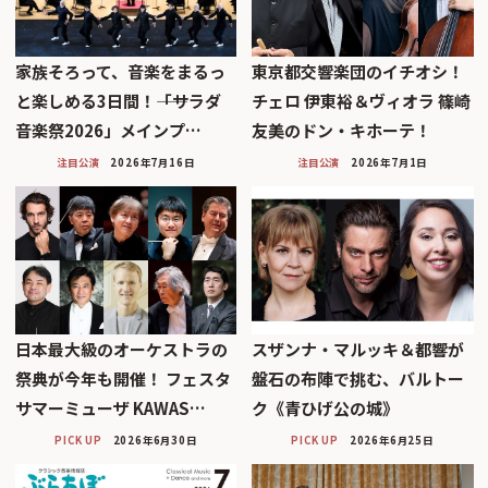
家族そろって、音楽をまるっ
東京都交響楽団のイチオシ！
と楽しめる3日間！――「サラダ
チェロ 伊東裕＆ヴィオラ 篠崎
音楽祭2026」メインプ…
友美のドン・キホーテ！
注目公演
2026年7月16日
注目公演
2026年7月1日
日本最大級のオーケストラの
スザンナ・マルッキ＆都響が
祭典が今年も開催！ フェスタ
盤石の布陣で挑む、バルトー
サマーミューザ KAWAS…
ク《青ひげ公の城》
PICK UP
2026年6月30日
PICK UP
2026年6月25日