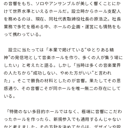
の音響をもち、ソロやアンサンブルが美しく響くことにか
けて世界水準といえるホールだ。設立時からホール支配人
を務めるのは、現在、同社代表取締役社長の原浩之。社長
業務で多忙を極める中、ホールの企画・運営にも情熱をも
って携わっている。
設立に当たっては「本業で掲げている“ゆとりある精
神”の発信地として音楽ホールを作り、多くの人が集う場に
したい」と考えたと語る。しかし「当時は多くの音楽業界
の人たちから“成功しない、やめた方がいい”と言われ
た」。そこで勝負の材料としたのが音響。果たしてその思
惑通り、その音響こそが同ホールを唯一無二の存在にして
いる。
「特徴のない多目的ホールではなく、極端に音響にこだわ
ったホールを作ったら、新規参入でも通用するんじゃない
かと考えました。その方針を決めてからは、デザインや設