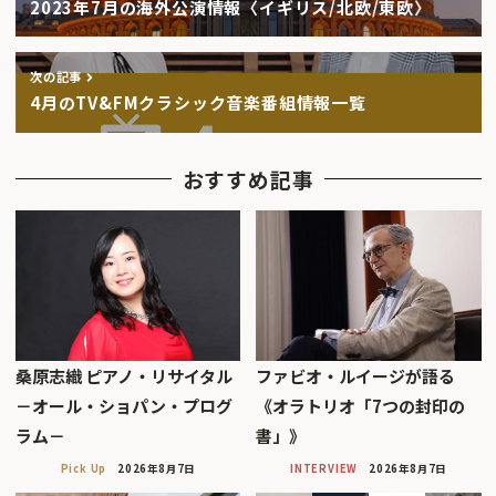
2023年7月の海外公演情報〈イギリス/北欧/東欧〉
次の記事
4月のTV&FMクラシック音楽番組情報一覧
おすすめ記事
桑原志織 ピアノ・リサイタル
ファビオ・ルイージが語る
－オール・ショパン・プログ
《オラトリオ「7つの封印の
ラム－
書」》
Pick Up
2026年8月7日
INTERVIEW
2026年8月7日