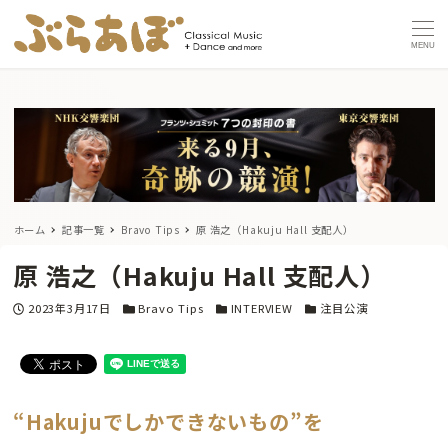
MENU
ホーム
記事一覧
Bravo Tips
原 浩之（Hakuju Hall 支配人）
原 浩之（Hakuju Hall 支配人）
投稿日
カテゴリー
カテゴリー
カテゴリー
2023年3月17日
Bravo Tips
INTERVIEW
注目公演
“Hakujuでしかできないもの”を