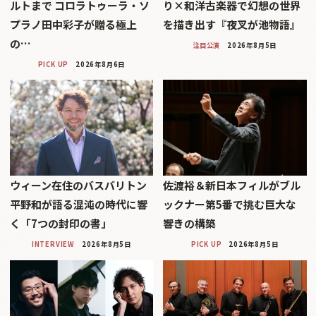
ルトまで コロラトゥーラ・ソ
り×和洋古楽器で幻想の世界
プラノ田中彩子が贈る極上
を描き出す『夜叉が池物語』
の…
注目公演
2026年8月5日
PICK UP
2026年8月6日
ウィーン在住のバスバリトン
佐渡裕＆新日本フィルがブル
平野和が語る混沌の時代に響
ックナー第5番で挑む巨大な
く「7つの封印の書」
響きの構築
INTERVIEW
2026年8月5日
PICK UP
2026年8月5日