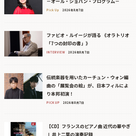
－オール・ショパン・プログラム－
Pick Up
2026年8月7日
ファビオ・ルイージが語る 《オラトリオ
「7つの封印の書」》
INTERVIEW
2026年8月7日
伝統楽器を用いたカーチュン・ウォン編
曲の「展覧会の絵」が、日本フィルによ
り本邦初演！
PICK UP
2026年8月7日
【CD】フランスのピアノ曲 近代の華やぎ
Ⅰ 井上二葉の演奏記録