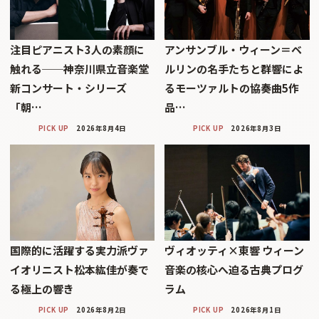
注目ピアニスト3人の素顔に
アンサンブル・ウィーン＝ベ
触れる──神奈川県立音楽堂
ルリンの名手たちと群響によ
新コンサート・シリーズ
るモーツァルトの協奏曲5作
「朝…
品…
PICK UP
2026年8月4日
PICK UP
2026年8月3日
国際的に活躍する実力派ヴァ
ヴィオッティ×東響 ウィーン
イオリニスト松本紘佳が奏で
音楽の核心へ迫る古典プログ
る極上の響き
ラム
PICK UP
2026年8月2日
PICK UP
2026年8月1日