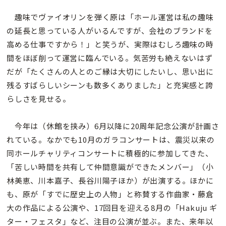
趣味でヴァイオリンを弾く原は「ホール運営は私の趣味
の延長と思っている人がいるんですが、会社のブランドを
高める仕事ですから！」と笑うが、実際はむしろ趣味の時
間をほぼ削って運営に臨んでいる。気苦労も絶えないはず
だが「たくさんの人とのご縁は大切にしたいし、思い出に
残るすばらしいシーンも数多くありました」と充実感と誇
らしさを見せる。
今年は（休館を挟み）6月以降に20周年記念公演が計画さ
れている。なかでも10月のガラコンサートは、震災以来の
同ホールチャリティコンサートに積極的に参加してきた、
「苦しい時間を共有して仲間意識ができたメンバー」（小
林美恵、川本嘉子、長谷川陽子ほか）が出演する。ほかに
も、原が「すでに歴史上の人物」と称賛する作曲家・藤倉
大の作品による公演や、17回目を迎える8月の「Hakuju ギ
ター・フェスタ」など、注目の公演が並ぶ。また、来年以