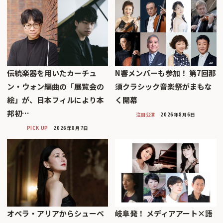
伝統楽器を用いたカーチュ
N響メンバーも参加！ 第7回那
ン・ウォン編曲の「展覧会の
須クラシック音楽祭がまもな
絵」が、日本フィルにより本
く開幕
邦初…
注目公演
2026年8月6日
PICK UP
2026年8月7日
オペラ・アリアからシューベ
岐阜発！ メディアアート×語