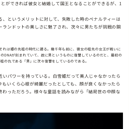
ことができれば彼女と結婚して国王となることができるが、1
る、というメリットに対して、失敗した時のペナルティーは
ーランドットの美しさに魅了され、次々に男たちが挑戦の銅
それは姫の先祖の時代に遡る。幾千年も前に、彼女の祖先の女王が戦いに
のDNAが刻まれていて、故に男というものに復讐しているのだと、最初の
先祖の仇である「男」に次々復讐をしているのである。
近いパワーを持っている。白雪姫だって美人じゃなかったら
ラもいくら心根が綺麗だったとしても、顔が良くなかったら
終わっただろう。様々な童話を読みながら「結局世の中顔な