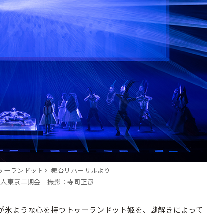
ゥーランドット》舞台リハーサルより
法人東京二期会 撮影：寺司正彦
が氷ような心を持つトゥーランドット姫を、謎解きによって