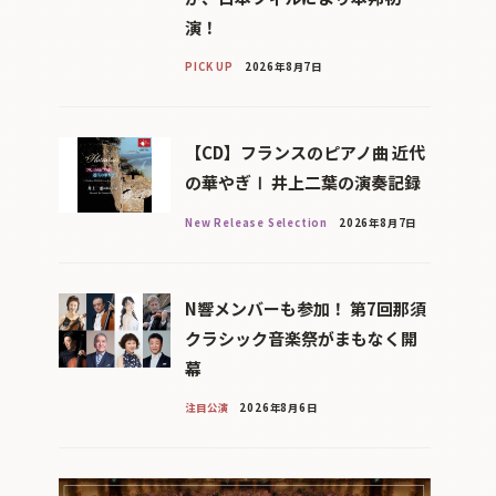
演！
PICK UP
2026年8月7日
【CD】フランスのピアノ曲 近代
の華やぎⅠ 井上二葉の演奏記録
New Release Selection
2026年8月7日
N響メンバーも参加！ 第7回那須
クラシック音楽祭がまもなく開
幕
注目公演
2026年8月6日