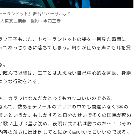
ゥーランドット》舞台リハーサルより
法人東京二期会 撮影：寺司正彦
ラフ王子もまた、トゥーランドットの姿を一目見た瞬間に
ってあっさり恋に落ちてしまう。周りが止める声にも耳を貸
る。
が眩んで以降は、王子とは思えない自己中心的な言動、身勝
ような行動をとる。
も、カラフはなんだかとってもカッコいいのである。
なんて、数あるテノールのアリアの中でも間違いなく3本の
薄いというか。もしかすると自分のせいで多くの国民が死ぬ
と歌い上げ〈星よ沈め、夜明け共に私は勝つのだ～！（その
内容の薄さに反比例してとにかく曲がかっこいいのである。