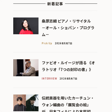
新着記事
桑原志織 ピアノ・リサイタル
－オール・ショパン・プログラ
ム－
Pick Up
2026年8月7日
ファビオ・ルイージが語る 《オ
ラトリオ「7つの封印の書」》
INTERVIEW
2026年8月7日
伝統楽器を用いたカーチュン・
ウォン編曲の「展覧会の絵」
が、日本フィルにより本邦初