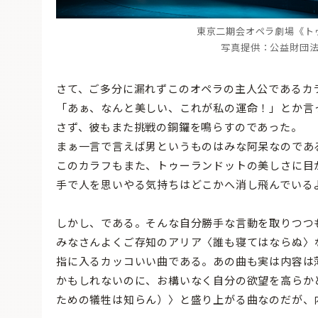
東京二期会オペラ劇場《ト
写真提供：公益財団
さて、ご多分に漏れずこのオペラの主人公であるカ
「あぁ、なんと美しい、これが私の運命！」とか言
さず、彼もまた挑戦の銅鑼を鳴らすのであった。
まぁ一言で言えば男というものはみな阿呆なのであ
このカラフもまた、トゥーランドットの美しさに目
手で人を思いやる気持ちはどこかへ消し飛んでいる
しかし、である。そんな自分勝手な言動を取りつつ
みなさんよくご存知のアリア〈誰も寝てはならぬ〉
指に入るカッコいい曲である。あの曲も実は内容は
かもしれないのに、お構いなく自分の欲望を高らか
ための犠牲は知らん）〉と盛り上がる曲なのだが、