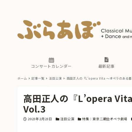
ニュース
ヤマハホ
番組一覧
東京・関
ぶらあぼ
現場のプ
古楽とそ
無料ライ
あ
か
過去の連
コンサートカレンダー
最新記事
ホーム
記事一覧
注目公演
高田正人の『L’opera Vita 〜オペラのある暮
ニュース
ヤマハホ
番組一覧
東京・関
ぶらあぼ
高田正人の『L’opera V
現場のプ
古楽とそ
無料ライ
あ
か
Vol.3
過去の連
投稿日
カテゴリー
カテゴリー
2023年2月23日
注目公演
特集：東京二期会オペラ劇場