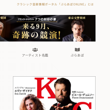
クラシック音楽情報ポータル「ぶらあぼONLINE」とは
の封印の書》
海外公演
FROM編集部
眺望
ぶらあぼブラス！
フォルテピアノ・オデッセイ
アーティスト名鑑
ぶらあぼ
の封印の書》
海外公演
FROM編集部
眺望
ぶらあぼブラス！
フォルテピアノ・オデッセイ