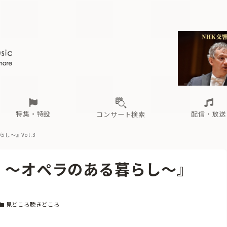
ール
（毎月更新）
東
電子版（無料・月刊）
トピックス
関西
フェスタサマーミューザKAWASAKI 2026
北海道・東北
注目公演
配布場所
インタビュー
中部
定期購読
中国・四国
CD新譜
N響＆東響 《7つ
九州・沖縄
書籍近刊
ロが推す！間違いないオーケストラコンサート
過去の特集
の先と
ブ配信スケジュール
さ
オーケストラの楽屋から
た
な
有料ライブ配信スケジュール
は
ま
や
海の向こうの音楽家
ら
わ
Aからの
載
特集・特設
配信・放送
コンサート検索
らし〜』Vol.3
ール
（毎月更新）
東
電子版（無料・月刊）
トピックス
関西
フェスタサマーミューザKAWASAKI 2026
北海道・東北
注目公演
配布場所
インタビュー
中部
定期購読
中国・四国
CD新譜
N響＆東響 《7つ
九州・沖縄
書籍近刊
ita 〜オペラのある暮らし〜』
ロが推す！間違いないオーケストラコンサート
過去の特集
の先と
ブ配信スケジュール
さ
オーケストラの楽屋から
た
な
有料ライブ配信スケジュール
は
ま
や
海の向こうの音楽家
ら
わ
Aからの
載
カテゴリー
見どころ聴きどころ