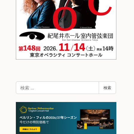
検
検索
索