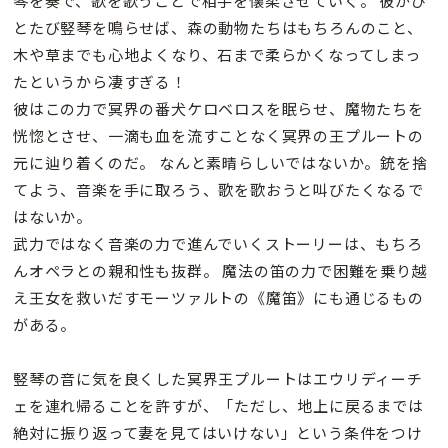
琴を奏で、歌を歌うことで相手を懐柔させていく。 彼がひ
とたび竪琴を鳴らせば、森の動物たちはもちろんのこと、
木や草までも心地よくなり、石まで柔らかくなってしまっ
たというから凄すぎる！
彼はこの力で冥界の番犬ケロベロスを眠らせ、魔物たちを
恍惚とさせ、一滴も血を流すことなく冥界の王プルートの
元に辿り着くのだ。 なんと素晴らしいではないか。銃を捨
てよう、音楽を手に取ろう、歌を歌おうと叫びたくなるで
はないか。
武力ではなく音楽の力で進んでいくストーリーは、もちろ
んオペラとの親和性も抜群。 魔法の笛の力で困難を乗り越
え王女を救いだすモーツァルトの《魔笛》にも通じるもの
がある。
竪琴の音に気を良くした冥界王プルートはエウリディーチ
ェを連れ帰ることを許すが、「ただし、地上に戻るまでは
絶対に振り返って妻を見てはいけない」という条件をつけ