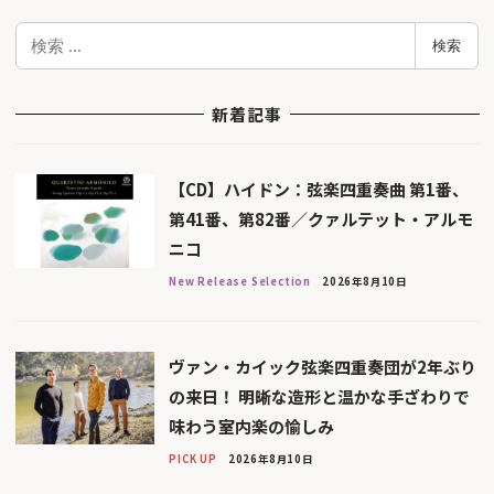
検
検索
索
新着記事
【CD】ハイドン：弦楽四重奏曲 第1番、
第41番、第82番／クァルテット・アルモ
ニコ
New Release Selection
2026年8月10日
ヴァン・カイック弦楽四重奏団が2年ぶり
の来日！ 明晰な造形と温かな手ざわりで
味わう室内楽の愉しみ
PICK UP
2026年8月10日