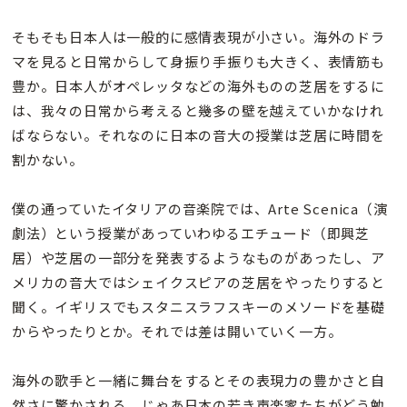
そもそも日本人は一般的に感情表現が小さい。海外のドラ
マを見ると日常からして身振り手振りも大きく、表情筋も
豊か。日本人がオペレッタなどの海外ものの芝居をするに
は、我々の日常から考えると幾多の壁を越えていかなけれ
ばならない。それなのに日本の音大の授業は芝居に時間を
割かない。
僕の通っていたイタリアの音楽院では、Arte Scenica（演
劇法）という授業があっていわゆるエチュード（即興芝
居）や芝居の一部分を発表するようなものがあったし、ア
メリカの音大ではシェイクスピアの芝居をやったりすると
聞く。イギリスでもスタニスラフスキーのメソードを基礎
からやったりとか。それでは差は開いていく一方。
海外の歌手と一緒に舞台をするとその表現力の豊かさと自
然さに驚かされる。じゃあ日本の若き声楽家たちがどう勉