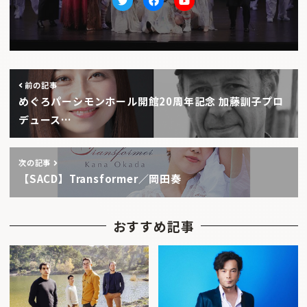
Twitter
facebook
Youtube
前の記事
めぐろパーシモンホール開館20周年記念 加藤訓子プロ
デュース…
次の記事
【SACD】Transformer／岡田奏
おすすめ記事