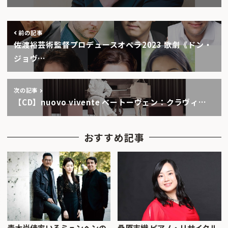
前の記事
佐渡裕芸術監督プロデュースオペラ2023 歌劇《ドン・
ジョヴ…
次の記事
【CD】nuovo vivente ベートーヴェン：クラヴィ…
おすすめ記事
青木尚佳率いるミュンヘンの
桑原志織 ピアノ・リサイタル