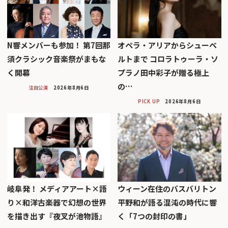
N響メンバーも参加！ 第7回那
オペラ・アリアからシューベ
須クラシック音楽祭がまもな
ルトまで コロラトゥーラ・ソ
く開幕
プラノ田中彩子が贈る極上
の…
注目公演
2026年8月6日
PICK UP
2026年8月6日
岐阜発！ メディアアート×語
ウィーン在住のバスバリトン
り×和洋古楽器で幻想の世界
平野和が語る混沌の時代に響
を描き出す『夜叉が池物語』
く「7つの封印の書」