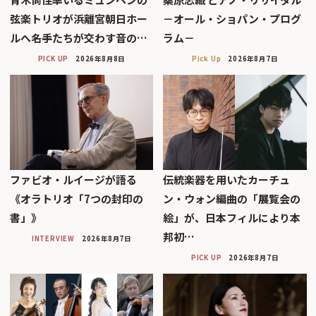
弦楽トリオが浜離宮朝日ホー
－オール・ショパン・プログ
ルへ――名手たちが交わす音の…
ラム－
PICK UP
2026年8月8日
Pick Up
2026年8月7日
ファビオ・ルイージが語る
伝統楽器を用いたカーチュ
《オラトリオ「7つの封印の
ン・ウォン編曲の「展覧会の
書」》
絵」が、日本フィルにより本
邦初…
INTERVIEW
2026年8月7日
PICK UP
2026年8月7日