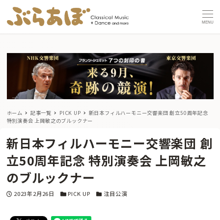
MENU
ホーム
記事一覧
PICK UP
新日本フィルハーモニー交響楽団 創立50周年記念
特別演奏会 上岡敏之のブルックナー
新日本フィルハーモニー交響楽団 創
立50周年記念 特別演奏会 上岡敏之
のブルックナー
投稿日
カテゴリー
カテゴリー
2023年2月26日
PICK UP
注目公演