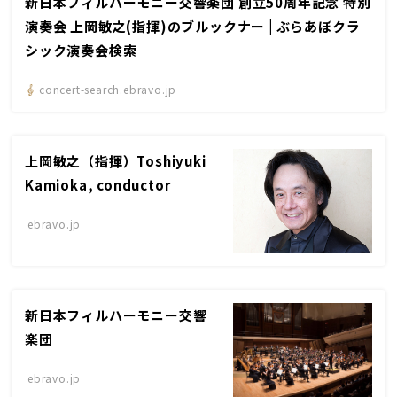
新日本フィルハーモニー交響楽団 創立50周年記念 特別
演奏会 上岡敏之(指揮)のブルックナー | ぶらあぼクラ
シック演奏会検索
concert-search.ebravo.jp
上岡敏之（指揮）Toshiyuki
Kamioka, conductor
ebravo.jp
新日本フィルハーモニー交響
楽団
ebravo.jp