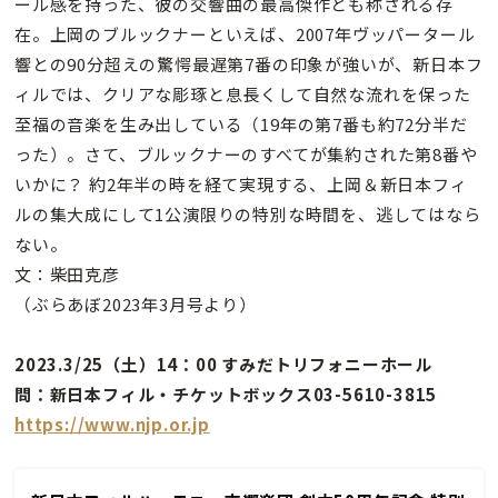
ール感を持った、彼の交響曲の最高傑作とも称される存
在。上岡のブルックナーといえば、2007年ヴッパータール
響との90分超えの驚愕最遅第7番の印象が強いが、新日本フ
ィルでは、クリアな彫琢と息長くして自然な流れを保った
至福の音楽を生み出している（19年の第7番も約72分半だ
った）。さて、ブルックナーのすべてが集約された第8番や
いかに？ 約2年半の時を経て実現する、上岡＆新日本フィ
ルの集大成にして1公演限りの特別な時間を、逃してはなら
ない。
文：柴田克彦
（ぶらあぼ2023年3月号より）
2023.3/25（土）14：00 すみだトリフォニーホール
問：新日本フィル・チケットボックス03-5610-3815
https://www.njp.or.jp