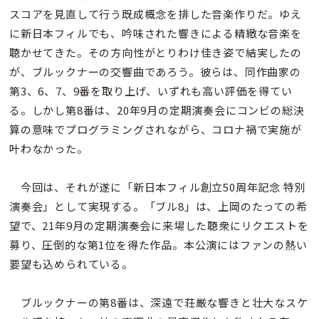
スコアを見直して行う既成概念を排した音楽作りだ。ゆえ
に新日本フィルでも、吟味された響きによる精緻な音楽を
聴かせてきた。その方向性がとりわけ佳き姿で結実したの
が、ブルックナーの交響曲であろう。彼らは、同作曲家の
第3、6、7、9番を取り上げ、いずれも高い評価を得てい
る。しかし第8番は、20年9月の定期演奏会にコンビの総決
算の意味でプログラミングされながら、コロナ禍で実施が
叶わなかった。
今回は、それが遂に「新日本フィル創立50周年記念 特別
演奏会」として実現する。「ブル8」は、上岡のたっての希
望で、21年9月の定期演奏会に来場した聴衆にリクエストを
募り、圧倒的な第1位を得た作品。本公演にはファンの熱い
要望も込められている。
ブルックナーの第8番は、深遠で荘厳な響きと壮大なスケ