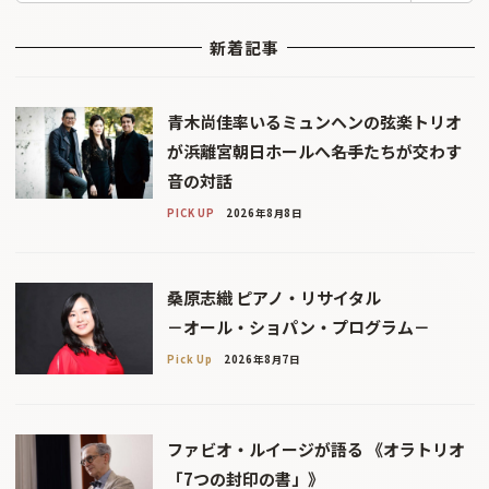
新着記事
青木尚佳率いるミュンヘンの弦楽トリオ
が浜離宮朝日ホールへ――名手たちが交わす
音の対話
PICK UP
2026年8月8日
桑原志織 ピアノ・リサイタル
－オール・ショパン・プログラム－
Pick Up
2026年8月7日
ファビオ・ルイージが語る 《オラトリオ
「7つの封印の書」》