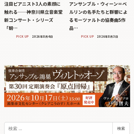
注目ピアニスト3人の素顔に
アンサンブル・ウィーン＝ベ
触れる──神奈川県立音楽堂
ルリンの名手たちと群響によ
新コンサート・シリーズ
るモーツァルトの協奏曲5作
「朝…
品…
PICK UP
2026年8月4日
PICK UP
2026年8月3日
検
検索
索