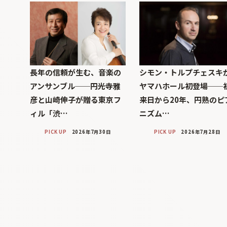
長年の信頼が生む、音楽の
シモン・トルプチェスキ
アンサンブル──円光寺雅
ヤマハホール初登場──
彦と山崎伸子が贈る東京フ
来日から20年、円熟のピ
ィル「渋…
ニズム…
PICK UP
2026年7月30日
PICK UP
2026年7月28日