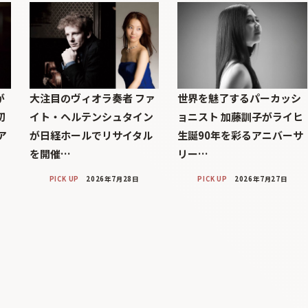
が
大注目のヴィオラ奏者 ファ
世界を魅了するパーカッシ
初
イト・ヘルテンシュタイン
ョニスト 加藤訓子がライヒ
ア
が日経ホールでリサイタル
生誕90年を彩るアニバーサ
を開催…
リー…
PICK UP
2026年7月28日
PICK UP
2026年7月27日