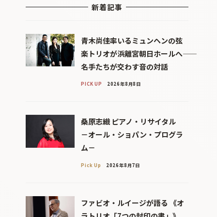
新着記事
青木尚佳率いるミュンヘンの弦
楽トリオが浜離宮朝日ホールへ――
名手たちが交わす音の対話
PICK UP
2026年8月8日
桑原志織 ピアノ・リサイタル
－オール・ショパン・プログラ
ム－
Pick Up
2026年8月7日
ファビオ・ルイージが語る 《オ
ラトリオ「7つの封印の書」》