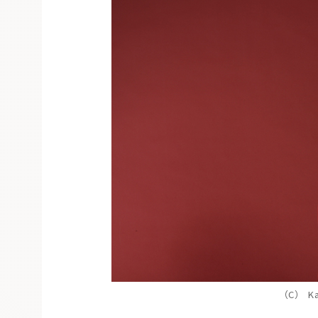
（C） Kat