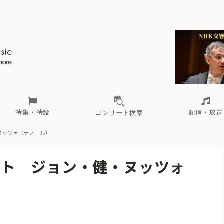
ール
（毎月更新）
東
電子版（無料・月刊）
トピックス
関西
フェスタサマーミューザKAWASAKI 2026
北海道・東北
注目公演
配布場所
インタビュー
中部
定期購読
中国・四国
CD新譜
N響＆東響 《7つ
九州・沖縄
書籍近刊
ロが推す！間違いないオーケストラコンサート
過去の特集
の先と
ブ配信スケジュール
さ
オーケストラの楽屋から
た
な
有料ライブ配信スケジュール
は
ま
や
海の向こうの音楽家
ら
わ
Aからの
載
特集・特設
配信・放送
コンサート検索
ヌッツォ（テノール）
ール
（毎月更新）
東
電子版（無料・月刊）
トピックス
関西
フェスタサマーミューザKAWASAKI 2026
北海道・東北
注目公演
配布場所
インタビュー
中部
定期購読
中国・四国
CD新譜
N響＆東響 《7つ
九州・沖縄
書籍近刊
ート ジョン・健・ヌッツォ
ロが推す！間違いないオーケストラコンサート
過去の特集
の先と
ブ配信スケジュール
さ
オーケストラの楽屋から
た
な
有料ライブ配信スケジュール
は
ま
や
海の向こうの音楽家
ら
わ
Aからの
載