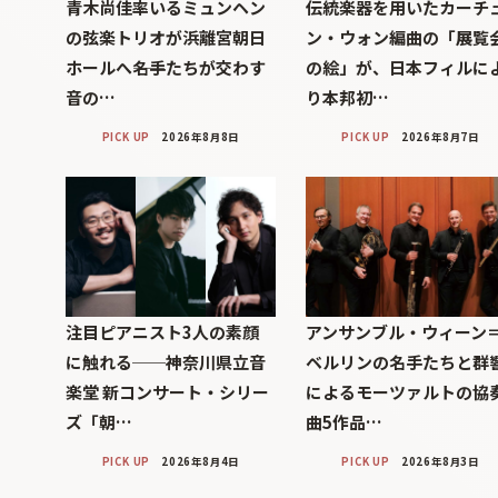
青木尚佳率いるミュンヘン
伝統楽器を用いたカーチ
の弦楽トリオが浜離宮朝日
ン・ウォン編曲の「展覧
ホールへ――名手たちが交わす
の絵」が、日本フィルに
音の…
り本邦初…
PICK UP
2026年8月8日
PICK UP
2026年8月7日
注目ピアニスト3人の素顔
アンサンブル・ウィーン
に触れる──神奈川県立音
ベルリンの名手たちと群
楽堂 新コンサート・シリー
によるモーツァルトの協
ズ「朝…
曲5作品…
PICK UP
2026年8月4日
PICK UP
2026年8月3日