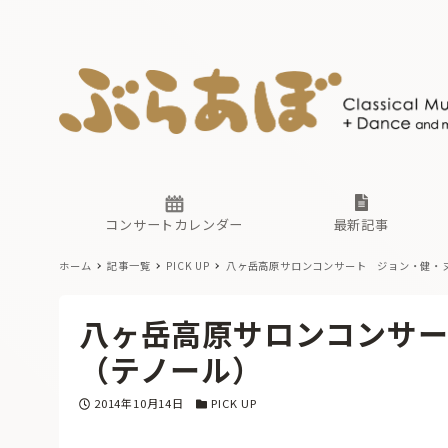
ニュース
ヤマハホ
番組一覧
東京・関
ぶらあぼ
現場のプ
古楽とそ
無料ライ
あ
か
過去の連
コンサートカレンダー
最新記事
ホーム
記事一覧
PICK UP
八ヶ岳高原サロンコンサート ジョン・健・
ニュース
ヤマハホ
番組一覧
東京・関
ぶらあぼ
八ヶ岳高原サロンコンサ
現場のプ
古楽とそ
無料ライ
あ
か
（テノール）
過去の連
投稿日
カテゴリー
2014年10月14日
PICK UP