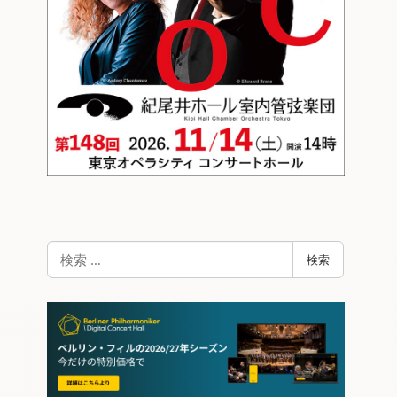
検
検索
索