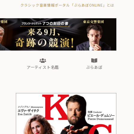
クラシック音楽情報ポータル「ぶらあぼONLINE」とは
の封印の書》
海外公演
FROM編集部
眺望
ぶらあぼブラス！
フォルテピアノ・オデッセイ
アーティスト名鑑
ぶらあぼ
の封印の書》
海外公演
FROM編集部
眺望
ぶらあぼブラス！
フォルテピアノ・オデッセイ