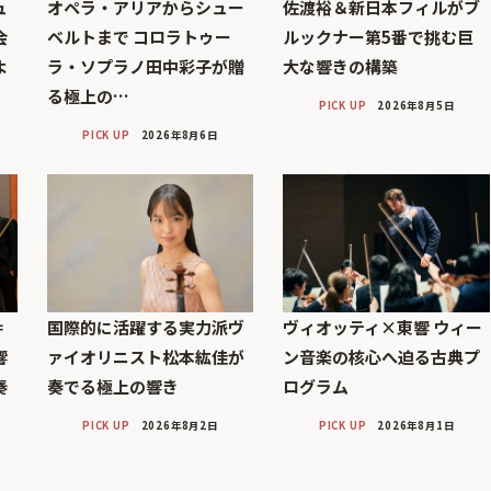
ュ
オペラ・アリアからシュー
佐渡裕＆新日本フィルがブ
会
ベルトまで コロラトゥー
ルックナー第5番で挑む巨
よ
ラ・ソプラノ田中彩子が贈
大な響きの構築
る極上の…
PICK UP
2026年8月5日
PICK UP
2026年8月6日
＝
国際的に活躍する実力派ヴ
ヴィオッティ×東響 ウィー
響
ァイオリニスト松本紘佳が
ン音楽の核心へ迫る古典プ
奏
奏でる極上の響き
ログラム
PICK UP
2026年8月2日
PICK UP
2026年8月1日