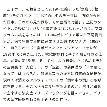
王子ホールを舞台として2019年に始まった“鎌倉 to 銀
座”もそのひとつ。今回の“Vol.4”のテーマは「西欧から見
た日本、日本から見た西欧、その芸術と対話」。上記のタ
イトルの後に“to パリ”と書き添えれば話も早かろう。プロ
グラムの核をなすのは、1930年代にパリで学んだ平尾貴四
男が、病で早世する前に完成させた遺作のソナタ（1951）
と、自らもオーボエ奏者だったフェリシアン・フォレが
1930年代に書き上げた、牧歌的題材に基づく知られざる佳
品。前者の第1楽章、そしてなにより後者に立ち込める野外
の空気感は、大島ミチルの「風笛」や新井満の「千の風に
なって」はもちろん、静謐な音調の彼方に幻惑的な景観が
現れては消えるアルヴォ・ペルトの「鏡の中の鏡」とも呼
応を遂げる。そこへさらに奥行を添えるのが、吉井が鎌倉
で主宰する演奏会シリーズでもタッグを組んできた、パリ
での留学経験を持つ鈴木純明の新作…。