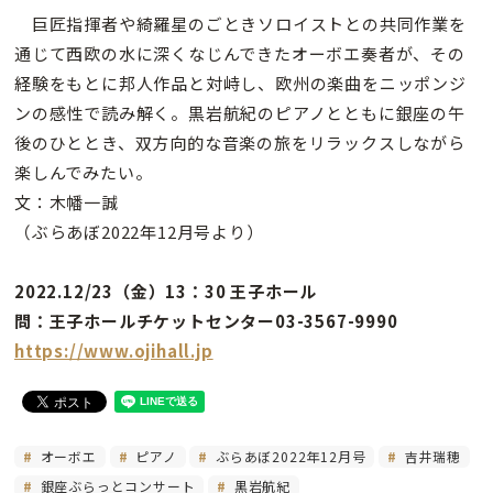
巨匠指揮者や綺羅星のごときソロイストとの共同作業を
通じて西欧の水に深くなじんできたオーボエ奏者が、その
経験をもとに邦人作品と対峙し、欧州の楽曲をニッポンジ
ンの感性で読み解く。黒岩航紀のピアノとともに銀座の午
後のひととき、双方向的な音楽の旅をリラックスしながら
楽しんでみたい。
文：木幡一誠
（ぶらあぼ2022年12月号より）
2022.12/23（金）13：30 王子ホール
問：王子ホールチケットセンター03-3567-9990
https://www.ojihall.jp
オーボエ
ピアノ
ぶらあぼ2022年12月号
吉井瑞穂
銀座ぶらっとコンサート
黒岩航紀