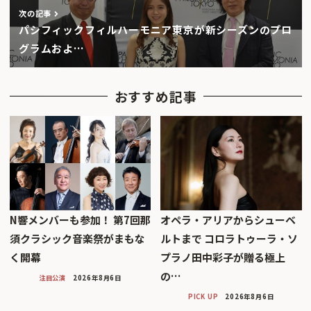
次の記事
パシフィックフィルハーモニア東京が新シーズンのプロ
グラムおよ…
おすすめ記事
N響メンバーも参加！ 第7回那
オペラ・アリアからシューベ
須クラシック音楽祭がまもな
ルトまで コロラトゥーラ・ソ
く開幕
プラノ田中彩子が贈る極上
の…
注目公演
2026年8月6日
PICK UP
2026年8月6日