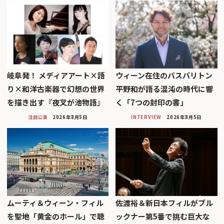
岐阜発！ メディアアート×語
ウィーン在住のバスバリトン
り×和洋古楽器で幻想の世界
平野和が語る混沌の時代に響
を描き出す『夜叉が池物語』
く「7つの封印の書」
注目公演
2026年8月5日
INTERVIEW
2026年8月5日
ムーティ＆ウィーン・フィル
佐渡裕＆新日本フィルがブル
を聖地「黄金のホール」で聴
ックナー第5番で挑む巨大な