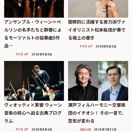
アンサンブル・ウィーン＝ベ
国際的に活躍する実力派ヴァ
ルリンの名手たちと群響によ
イオリニスト松本紘佳が奏で
るモーツァルトの協奏曲5作
る極上の響き
品…
PICK UP
2026年8月2日
PICK UP
2026年8月3日
ヴィオッティ×東響 ウィーン
瀬戸フィルハーモニー交響楽
音楽の核心へ迫る古典プログ
団のイチオシ！ その一音で、
ラム
空気が変わる
PICK UP
2026年8月1日
注目公演
2026年7月31日