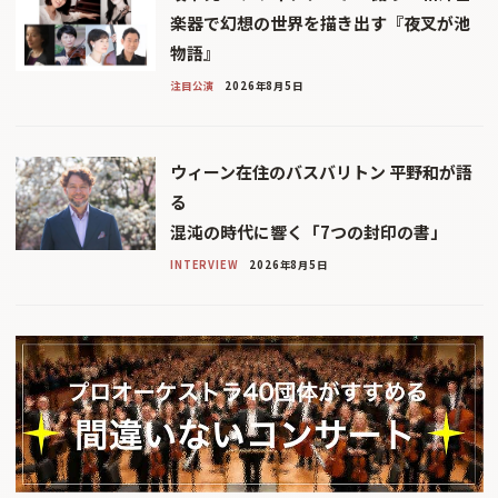
楽器で幻想の世界を描き出す『夜叉が池
物語』
注目公演
2026年8月5日
ウィーン在住のバスバリトン 平野和が語
る
混沌の時代に響く「7つの封印の書」
INTERVIEW
2026年8月5日