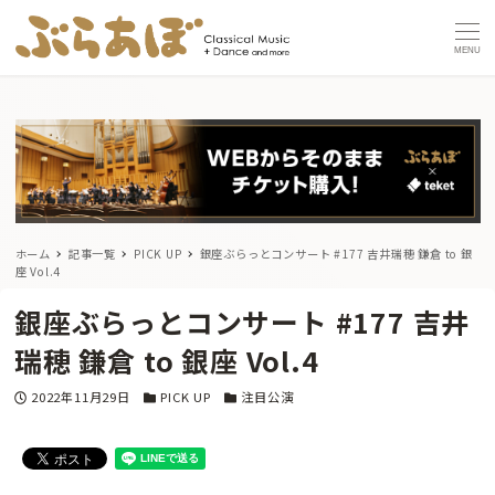
MENU
ホーム
記事一覧
PICK UP
銀座ぶらっとコンサート #177 吉井瑞穂 鎌倉 to 銀
座 Vol.4
銀座ぶらっとコンサート #177 吉井
瑞穂 鎌倉 to 銀座 Vol.4
投稿日
カテゴリー
カテゴリー
2022年11月29日
PICK UP
注目公演