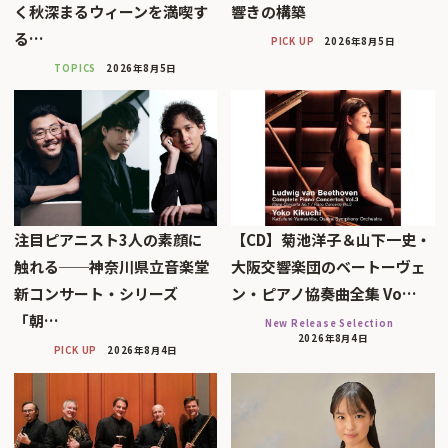
く秋深まるウィーンを満喫す
響きの構築
る…
PICK UP
2026年8月5日
TOPICS
2026年8月5日
注目ピアニスト3人の素顔に
【CD】菊池洋子＆山下一史・
触れる──神奈川県立音楽堂
大阪交響楽団のベートーヴェ
新コンサート・シリーズ
ン・ピアノ協奏曲全集 Vo…
「朝…
New Release Selection
2026年8月4日
PICK UP
2026年8月4日