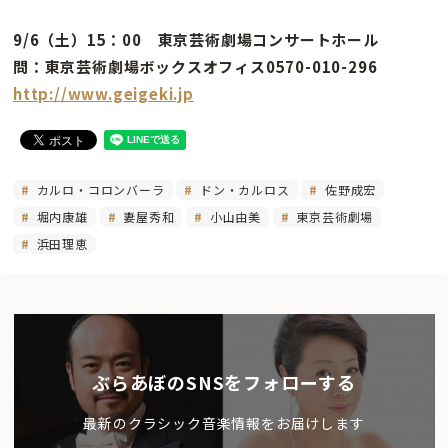
9/6（土）15：00 東京芸術劇場コンサートホール
問：東京芸術劇場ボックスオフィス0570-010-296
http://www.geigeki.jp
カルロ・コロンバーラ
ドン・カルロス
佐野成宏
堀内康雄
妻屋秀和
小山由美
東京芸術劇場
浜田理恵
ぶらあぼのSNSをフォローする
最新のクラシック音楽情報をお届けします