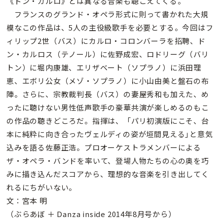
《ドン・カルロ》とは異なる音楽も聴こえてくる。
フランスのグランド・オペラ形式に則って書かれた大規
模なこの作品は、5人の主役級歌手を必要とする。今回はフ
ィリップ2世（バス）にカルロ・コロンバーラを招聘、ド
ン・カルロス（テノール）に佐野成宏、ロドリーグ（バリ
トン）に堀内康雄、エリザベート（ソプラノ）に浜田理
恵、エボリ公女（メゾ・ソプラノ）に小山由美と盤石の布
陣。さらに、宗教裁判長（バス）の妻屋秀和も加えた、め
ったに聴けない男性低声歌手の豪華共演が楽しめるのもこ
の作品の聴きどころだ。指揮は、「パリ初演版にこそ、台
本に純粋に向き合ったヴェルディの姿が垣間見える｣と意気
込みを語る佐藤正浩。プロオーケストラメンバーによる
ザ・オペラ・バンドを率いて、登場人物たちの心の奥を巧
みに描き込んだスコアから、理想的な音楽を引き出してく
れるにちがいない。
文：宮本 明
（ぶらあぼ ＋ Danza inside 2014年8月号から）