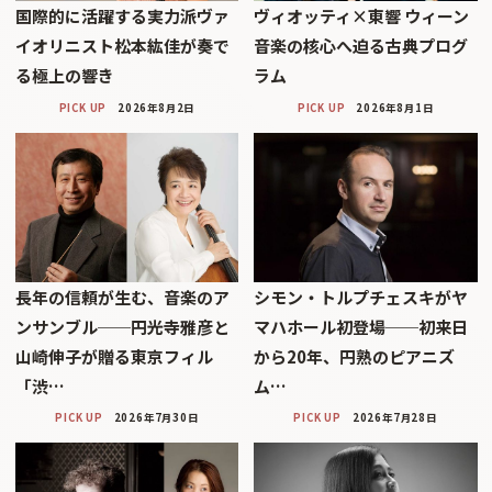
国際的に活躍する実力派ヴァ
ヴィオッティ×東響 ウィーン
イオリニスト松本紘佳が奏で
音楽の核心へ迫る古典プログ
る極上の響き
ラム
PICK UP
2026年8月2日
PICK UP
2026年8月1日
長年の信頼が生む、音楽のア
シモン・トルプチェスキがヤ
ンサンブル──円光寺雅彦と
マハホール初登場──初来日
山崎伸子が贈る東京フィル
から20年、円熟のピアニズ
「渋…
ム…
PICK UP
2026年7月30日
PICK UP
2026年7月28日