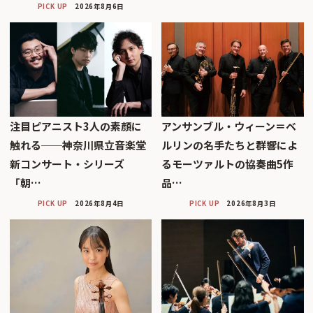
PICK UP
2026年8月6日
注目ピアニスト3人の素顔に
アンサンブル・ウィーン＝ベ
触れる──神奈川県立音楽堂
ルリンの名手たちと群響によ
新コンサート・シリーズ
るモーツァルトの協奏曲5作
「朝…
品…
PICK UP
2026年8月4日
PICK UP
2026年8月3日