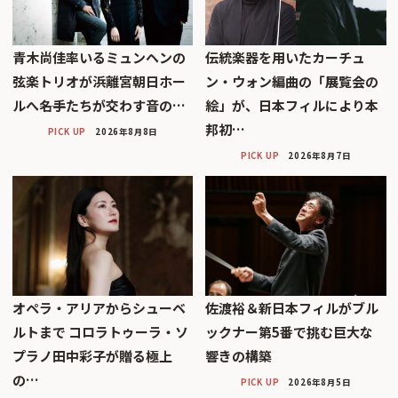
青木尚佳率いるミュンヘンの
伝統楽器を用いたカーチュ
弦楽トリオが浜離宮朝日ホー
ン・ウォン編曲の「展覧会の
ルへ――名手たちが交わす音の…
絵」が、日本フィルにより本
邦初…
PICK UP
2026年8月8日
PICK UP
2026年8月7日
オペラ・アリアからシューベ
佐渡裕＆新日本フィルがブル
ルトまで コロラトゥーラ・ソ
ックナー第5番で挑む巨大な
プラノ田中彩子が贈る極上
響きの構築
の…
PICK UP
2026年8月5日