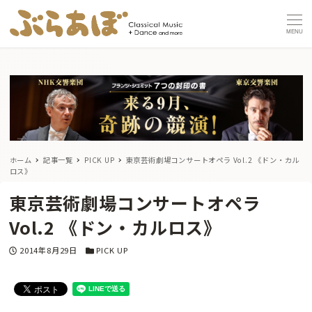
MENU
ホーム
記事一覧
PICK UP
東京芸術劇場コンサートオペラ Vol.2 《ドン・カル
ロス》
東京芸術劇場コンサートオペラ
Vol.2 《ドン・カルロス》
投稿日
カテゴリー
2014年8月29日
PICK UP