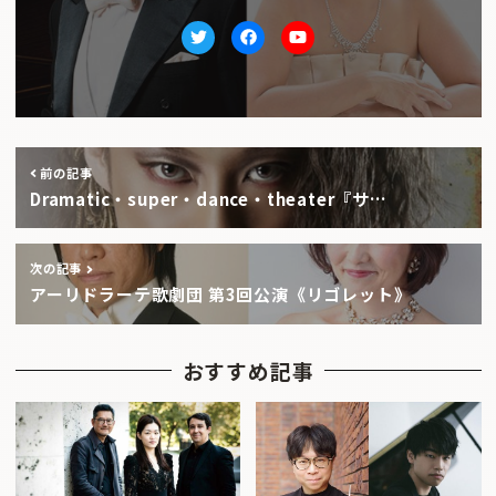
Twitter
facebook
Youtube
前の記事
Dramatic・super・dance・theater『サ…
次の記事
アーリドラーテ歌劇団 第3回公演《リゴレット》
おすすめ記事