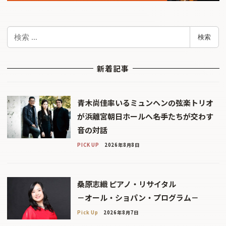
検
検索
索
新着記事
青木尚佳率いるミュンヘンの弦楽トリオ
が浜離宮朝日ホールへ――名手たちが交わす
音の対話
PICK UP
2026年8月8日
桑原志織 ピアノ・リサイタル
－オール・ショパン・プログラム－
Pick Up
2026年8月7日