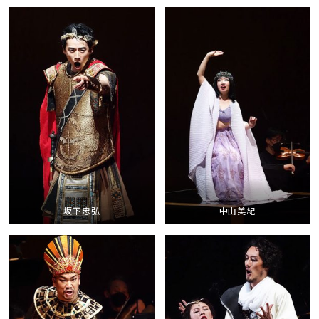
坂下忠弘
中山美紀