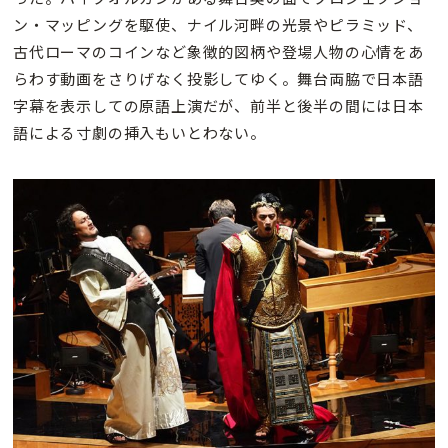
ン・マッピングを駆使、ナイル河畔の光景やピラミッド、
古代ローマのコインなど象徴的図柄や登場人物の心情をあ
らわす動画をさりげなく投影してゆく。舞台両脇で日本語
字幕を表示しての原語上演だが、前半と後半の間には日本
語による寸劇の挿入もいとわない。