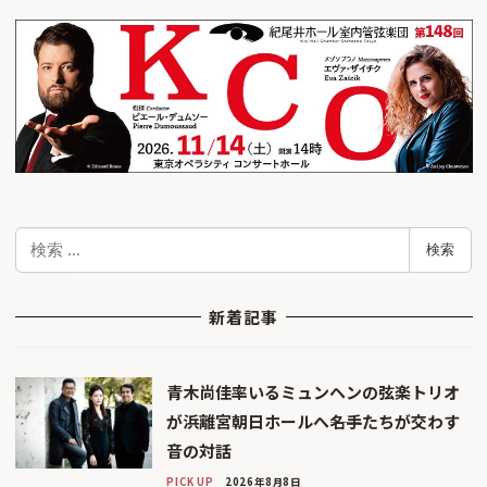
検
検索
索
新着記事
青木尚佳率いるミュンヘンの弦楽トリオ
が浜離宮朝日ホールへ――名手たちが交わす
音の対話
PICK UP
2026年8月8日