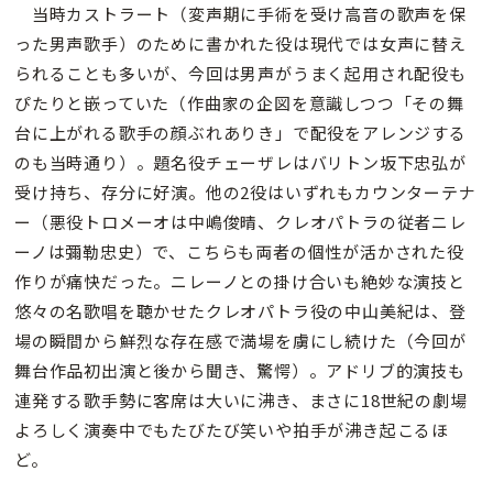
当時カストラート（変声期に手術を受け高音の歌声を保
った男声歌手）のために書かれた役は現代では女声に替え
られることも多いが、今回は男声がうまく起用され配役も
ぴたりと嵌っていた（作曲家の企図を意識しつつ「その舞
台に上がれる歌手の顔ぶれありき」で配役をアレンジする
のも当時通り）。題名役チェーザレはバリトン坂下忠弘が
受け持ち、存分に好演。他の2役はいずれもカウンターテナ
ー（悪役トロメーオは中嶋俊晴、クレオパトラの従者ニレ
ーノは彌勒忠史）で、こちらも両者の個性が活かされた役
作りが痛快だった。ニレーノとの掛け合いも絶妙な演技と
悠々の名歌唱を聴かせたクレオパトラ役の中山美紀は、登
場の瞬間から鮮烈な存在感で満場を虜にし続けた（今回が
舞台作品初出演と後から聞き、驚愕）。アドリブ的演技も
連発する歌手勢に客席は大いに沸き、まさに18世紀の劇場
よろしく演奏中でもたびたび笑いや拍手が沸き起こるほ
ど。