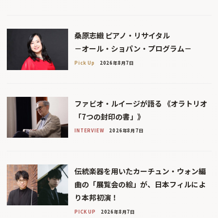
桑原志織 ピアノ・リサイタル
－オール・ショパン・プログラム－
Pick Up
2026年8月7日
ファビオ・ルイージが語る 《オラトリオ
「7つの封印の書」》
INTERVIEW
2026年8月7日
伝統楽器を用いたカーチュン・ウォン編
曲の「展覧会の絵」が、日本フィルによ
り本邦初演！
PICK UP
2026年8月7日