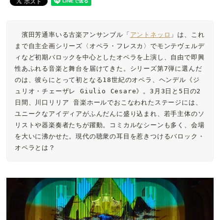
　濱田芳通率いる古楽アンサンブル「
アントネッロ
」は、これ
まで自主企画シリーズ〈オペラ・フレスカ〉でモンテヴェルデ
ィなど初期バロックを中心としたオペラを上演し、自由で即興
性あふれる音楽と舞台を届けてきた。シリーズ第7弾に選んだ
のは、彼らにとって初となる18世紀のオペラ、ヘンデル《ジ
ュリオ・チェーザレ Giulio Cesare》。3月3日と5日の2
日間、川口リリア 音楽ホールでおこなわれたステージには、
ユニークなアイディアがふんだんに盛り込まれ、若手主体のソ
リストや器楽奏者たちが躍動。コミカルなシーンも多く、会場
を大いに沸かせた。現代の聴衆の耳目を惹きつけるバロック・
オペラとは？