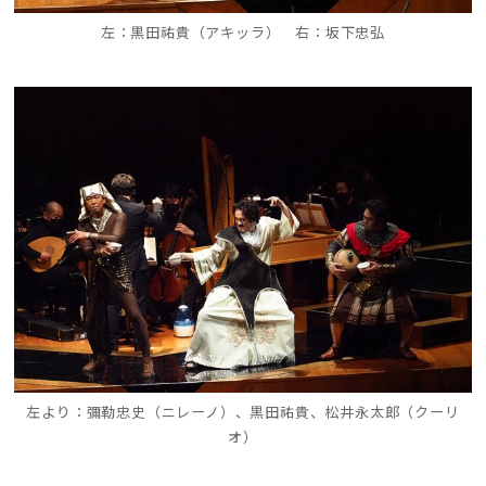
左：黒田
祐貴（アキッラ） 右：坂下忠弘
左より：彌勒忠史（ニレーノ）、
黒田祐貴、松井永太郎（クーリ
オ）