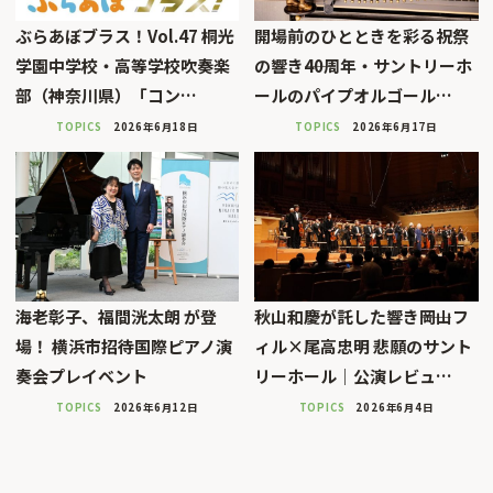
ぶらあぼブラス！Vol.47 桐光
開場前のひとときを彩る祝祭
学園中学校・高等学校吹奏楽
の響き――40周年・サントリーホ
部（神奈川県）「コン…
ールのパイプオルゴール…
TOPICS
2026年6月18日
TOPICS
2026年6月17日
海老彰子、福間洸太朗 が登
秋山和慶が託した響き――岡山フ
場！ 横浜市招待国際ピアノ演
ィル×尾高忠明 悲願のサント
奏会プレイベント
リーホール｜公演レビュ…
TOPICS
2026年6月12日
TOPICS
2026年6月4日