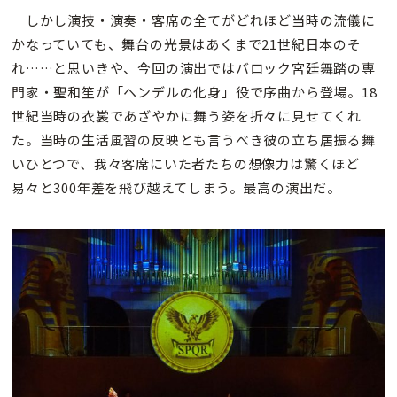
しかし演技・演奏・客席の全てがどれほど当時の流儀に
かなっていても、舞台の光景はあくまで21世紀日本のそ
れ……と思いきや、今回の演出ではバロック宮廷舞踏の専
門家・聖和笙が「ヘンデルの化身」役で序曲から登場。18
世紀当時の衣裳であざやかに舞う姿を折々に見せてくれ
た。当時の生活風習の反映とも言うべき彼の立ち居振る舞
いひとつで、我々客席にいた者たちの想像力は驚くほど
易々と300年差を飛び越えてしまう。最高の演出だ。