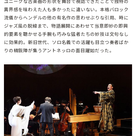
ユニークな古楽器の形状を舞台で視認できたことで独特の
異界感を味わえた人も多かったに違いない。本格バロック
流儀からヘンデルの他の有名作の思わせぶりな引用、時に
ジャズ風の脱線まで、物語展開にあわせて当意即妙の即興
的要素を聴かせる手腕も巧みな猛者たちの妙技は文句なし
に効果的。新旧世代、ソロ名義での活躍も目立つ奏者ばか
りの精鋭陣が集うアントネッロの面目躍如だった。