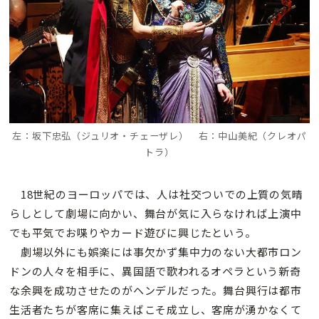
左：
坂下忠弘（ジュリオ・チェーザレ） 右：中山美紀（クレオパ
トラ）
18世紀のヨーロッパでは、人は社交ついでの上質の気晴
らしとして劇場に向かい、舞台が気に入らなければ上演中
でも平気でお喋りやカード遊びに興じたという。
劇場以外にも娯楽には事欠かず集中力のない大都市ロン
ドンの人々を相手に、異国語で歌われるオペラという新奇
な余興を成功させたのがヘンデルだった。舞台興行は都市
生活者たちが客席に集えばこそ成立し、客席が湧かなくて