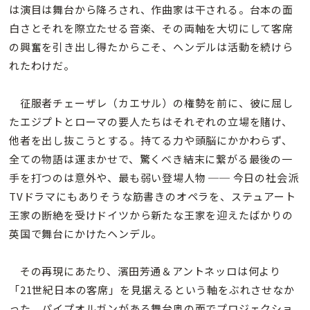
は演目は舞台から降ろされ、作曲家は干される。台本の面
白さとそれを際立たせる音楽、その両軸を大切にして客席
の興奮を引き出し得たからこそ、ヘンデルは活動を続けら
れたわけだ。
征服者チェーザレ（カエサル）の権勢を前に、彼に屈し
たエジプトとローマの要人たちはそれぞれの立場を賭け、
他者を出し抜こうとする。持てる力や頭脳にかかわらず、
全ての物語は運まかせで、驚くべき結末に繋がる最後の一
手を打つのは意外や、最も弱い登場人物 ─
─ 今日の社会派
TVドラマにもありそうな筋書きのオペラを、ステュアート
王家の断絶を受けドイツから新たな王家を迎えたばかりの
英国で舞台にかけたヘンデル。
その再現にあたり、濱田芳通＆アントネッロは何より
「21世紀日本の客席」を見据えるという軸をぶれさせなか
った。パイプオルガンがある舞台奥の面でプロジェクショ