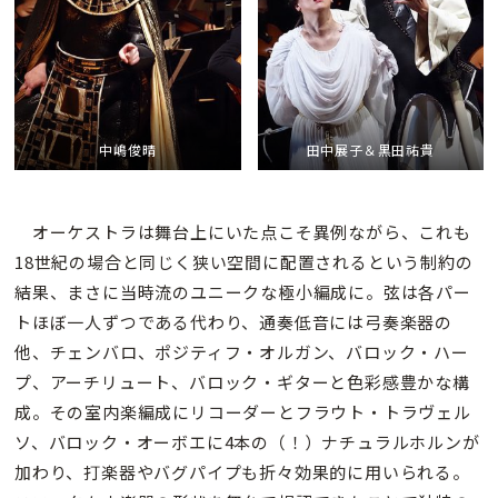
中嶋俊晴
田中展子＆
黒田祐貴
オーケストラは舞台上にいた点こそ異例ながら、これも
18世紀の場合と同じく狭い空間に配置されるという制約の
結果、まさに当時流のユニークな極小編成に。弦は各パー
トほぼ一人ずつである代わり、通奏低音には弓奏楽器の
他、チェンバロ、ポジティフ・オルガン、バロック・ハー
プ、アーチリュート、バロック・ギターと色彩感豊かな構
成。その室内楽編成にリコーダーとフラウト・トラヴェル
ソ、バロック・オーボエに4本の（！）ナチュラルホルンが
加わり、打楽器やバグパイプも折々効果的に用いられる。