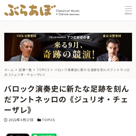
MENU
ホーム
記事一覧
TOPICS
バロック演奏史に新たな足跡を刻んだアントネッロ
の《ジュリオ・チェーザレ》
バロック演奏史に新たな足跡を刻ん
だアントネッロの《ジュリオ・チェ
ーザレ》
投稿日
カテゴリー
2022年3月17日
TOPICS