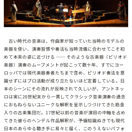
古い時代の音楽は、作曲家が知っていた当時のモデルの
楽器を使い、演奏習慣や奏法も当時流儀に合わせてこそ初
めて本来の姿に近づける ── そのような古楽器（ピリオド
楽器）演奏のムーブメントが起こって数十年、すでにヨー
ロッパでは現代楽器奏者たちまで含め、ピリオド奏法を意
識せずにはプロ活動が成り立たないほど定着している。日
本のシーンにその流れが反映されて久しいが、アントネッ
ロは実に20世紀末から一貫してクラシック音楽演奏の通念
におもねらないユニークな解釈を呈示しつづけてきた筋金
入りの古楽集団だ。17世紀以前の音楽が演目の中軸を占め
てきた彼らのヘンデル作品解釈が、予備知識ぬきでも現代
日本のあらゆる聴き手に易々と届く、このうえないパフォ