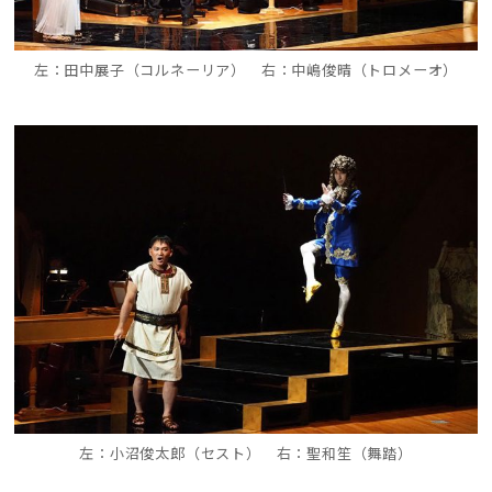
左：田中展子（コルネーリア） 右：中嶋俊晴（トロメーオ）
左：小沼俊太郎（セスト） 右：聖和笙（舞踏）