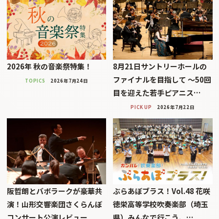
2026年 秋の音楽祭特集！
8月21日サントリーホールの
ファイナルを目指して 〜50回
TOPICS
2026年7月24日
目を迎えた若手ピアニス…
PICK UP
2026年7月22日
阪哲朗とバボラークが豪華共
ぶらあぼブラス！Vol.48 花咲
演！山形交響楽団さくらんぼ
徳栄高等学校吹奏楽部（埼玉
コンサート公演レビュー
県）みんなで行こう、…