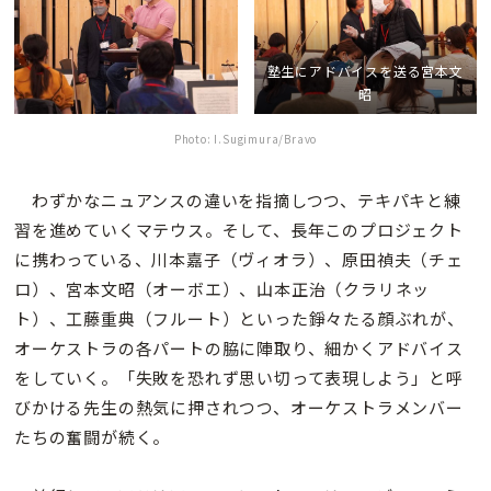
塾生にアドバイスを送る宮本文
昭
Photo: I.Sugimura/Bravo
わずかなニュアンスの違いを指摘しつつ、テキパキと練
習を進めていくマテウス。そして、長年このプロジェクト
に携わっている、川本嘉子（ヴィオラ）、原田禎夫（チェ
ロ）、宮本文昭（オーボエ）、山本正治（クラリネッ
ト）、工藤重典（フルート）といった錚々たる顔ぶれが、
オーケストラの各パートの脇に陣取り、細かくアドバイス
をしていく。「失敗を恐れず思い切って表現しよう」と呼
びかける先生の熱気に押されつつ、オーケストラメンバー
たちの奮闘が続く。