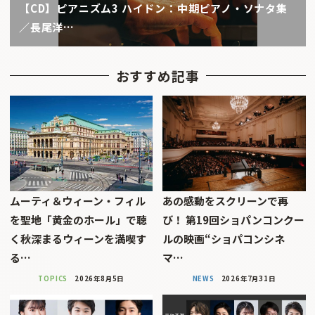
【CD】ピアニズム3 ハイドン：中期ピアノ・ソナタ集
／長尾洋…
おすすめ記事
ムーティ＆ウィーン・フィル
あの感動をスクリーンで再
を聖地「黄金のホール」で聴
び！ 第19回ショパンコンクー
く秋深まるウィーンを満喫す
ルの映画“ショパコンシネ
る…
マ…
TOPICS
2026年8月5日
NEWS
2026年7月31日