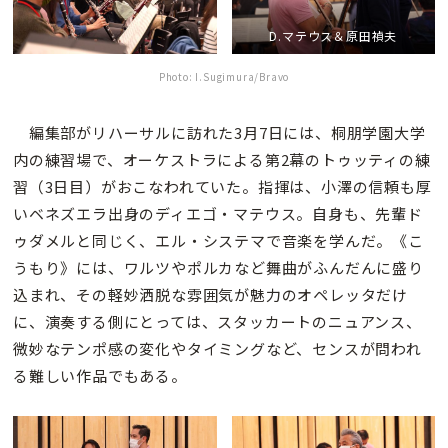
D.マテウス＆原田禎夫
Photo: I.Sugimura/Bravo
編集部がリハーサルに訪れた3月7日には、桐朋学園大学
内の練習場で、オーケストラによる第2幕のトゥッティの練
習（3日目）がおこなわれていた。指揮は、小澤の信頼も厚
いベネズエラ出身のディエゴ・マテウス。自身も、先輩ド
ゥダメルと同じく、エル・システマで音楽を学んだ。《こ
うもり》には、ワルツやポルカなど舞曲がふんだんに盛り
込まれ、その軽妙洒脱な雰囲気が魅力のオペレッタだけ
に、演奏する側にとっては、スタッカートのニュアンス、
微妙なテンポ感の変化やタイミングなど、センスが問われ
る難しい作品でもある。