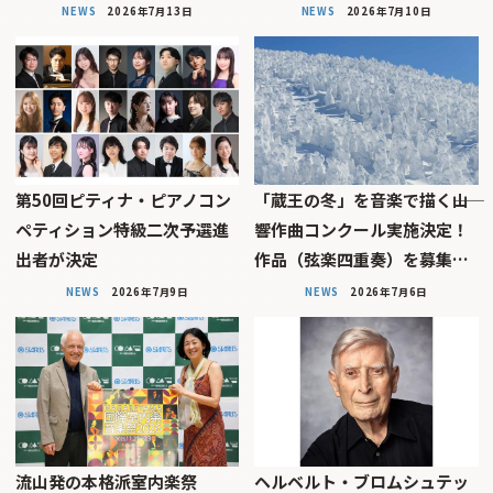
NEWS
2026年7月13日
NEWS
2026年7月10日
第50回ピティナ・ピアノコン
「蔵王の冬」を音楽で描く――山
ペティション特級二次予選進
響作曲コンクール実施決定！
出者が決定
作品（弦楽四重奏）を募集…
NEWS
2026年7月9日
NEWS
2026年7月6日
流山発の本格派室内楽祭
ヘルベルト・ブロムシュテッ