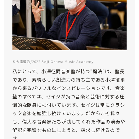
©大窪道治/2022 Seiji Ozawa Music Academy
私にとって、小澤征爾音楽塾が持つ“魔法”は、塾長
であり、素晴らしい創造力の持ち主である小澤征爾
から来るパワフルなインスピレーションです。音楽
塾のすべては、セイジが持つ音楽と芸術に対する圧
倒的な献身に根付いています。セイジは常にクラシ
ック音楽を勉強し続けています。だからこそ我々
も、偉大な音楽家たちが残してくれた作品の演奏や
解釈を完璧なものにしようと、探求し続けるので
す。