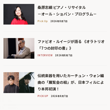
桑原志織 ピアノ・リサイタル
－オール・ショパン・プログラム－
Pick Up
2026年8月7日
ファビオ・ルイージが語る 《オラトリオ
「7つの封印の書」》
INTERVIEW
2026年8月7日
伝統楽器を用いたカーチュン・ウォン編
曲の「展覧会の絵」が、日本フィルによ
り本邦初演！
PICK UP
2026年8月7日