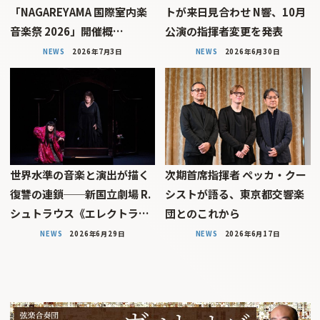
「NAGAREYAMA 国際室内楽
トが来日見合わせ N響、10月
音楽祭 2026」開催概…
公演の指揮者変更を発表
NEWS
2026年7月3日
NEWS
2026年6月30日
世界水準の音楽と演出が描く
次期首席指揮者 ペッカ・クー
復讐の連鎖──新国立劇場 R.
シストが語る、東京都交響楽
シュトラウス《エレクトラ…
団とのこれから
NEWS
2026年6月29日
NEWS
2026年6月17日