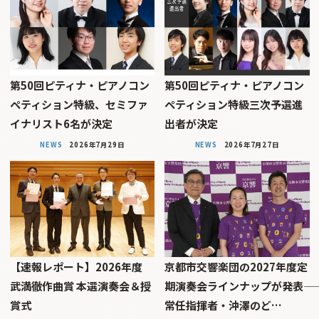
第50回ピティナ・ピアノコン
第50回ピティナ・ピアノコン
ペティション特級、セミファ
ペティション特級三次予選進
イナリスト6名が決定
出者が決定
NEWS
2026年7月29日
NEWS
2026年7月27日
【速報レポート】2026年度
京都市交響楽団の2027年度定
武満徹作曲賞 本選演奏会＆授
期演奏会ラインナップが発表――
賞式
常任指揮者・沖澤のど…