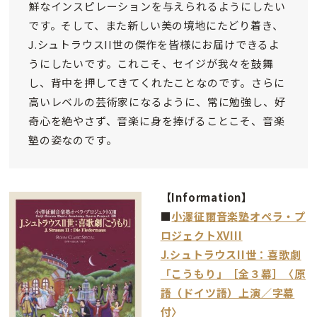
鮮なインスピレーションを与えられるようにしたい
です。そして、また新しい美の境地にたどり着き、
J.シュトラウスII世の傑作を皆様にお届けできるよ
うにしたいです。これこそ、セイジが我々を鼓舞
し、背中を押してきてくれたことなのです。さらに
高いレベルの芸術家になるように、常に勉強し、好
奇心を絶やさず、音楽に身を捧げることこそ、音楽
塾の姿なのです。
【Information】
■
小澤征爾音楽塾オペラ・プ
ロジェクトXVIII
J.シュトラウスII世：喜歌劇
「こうもり」［全３幕］〈原
語（ドイツ語）上演／字幕
付〉