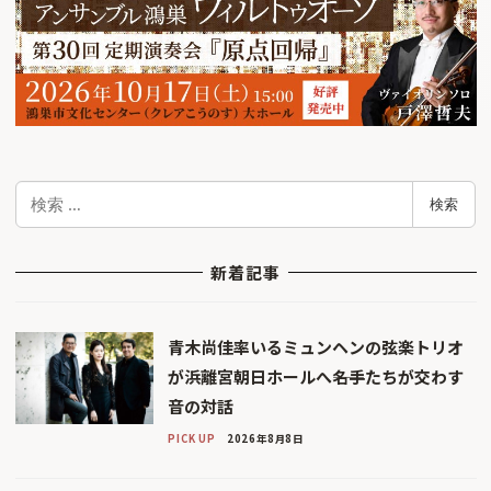
検
検索
索
新着記事
青木尚佳率いるミュンヘンの弦楽トリオ
が浜離宮朝日ホールへ――名手たちが交わす
音の対話
PICK UP
2026年8月8日