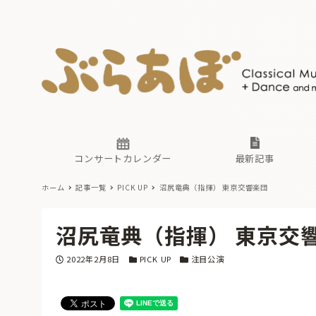
ニュース
ヤマハホ
番組一覧
東京・関
ぶらあぼ
現場のプ
古楽とそ
無料ライ
あ
か
過去の連
コンサートカレンダー
最新記事
ホーム
記事一覧
PICK UP
沼尻竜典（指揮） 東京交響楽団
ニュース
ヤマハホ
番組一覧
東京・関
ぶらあぼ
沼尻竜典（指揮） 東京交
現場のプ
古楽とそ
無料ライ
あ
か
投稿日
カテゴリー
カテゴリー
2022年2月8日
PICK UP
注目公演
過去の連