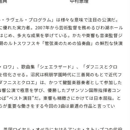
・ラヴェル・プログラム」は様々な意味で注目の公演だ。
優れた実力者。2007年から芸術監督を務めるびわ湖ホール
をはじめ、多大な成果を挙げている。かたや東響も音楽監督ジ
定期のルトスワフスキ「管弦楽のための協奏曲」の鮮烈な快演
・ロワ」、歌曲集「シェエラザード」、「ダフニスとクロ
を倍化させる。沼尻は桐朋学園時代に三善晃のもとで近代フ
ダフニスとクロエ」は、かつて鍵盤楽器奏者として参加した
N響公演で極意を学び、優勝したブザンソン国際指揮者コン
わば“ベスト演目”だ。東響も精緻さにかけては日本屈指。と
らが重要な働きをする今回の3曲は最適の作品と言ってい
、英国ロイヤル・オペラにおけるアンナ・ネトレプコの代役