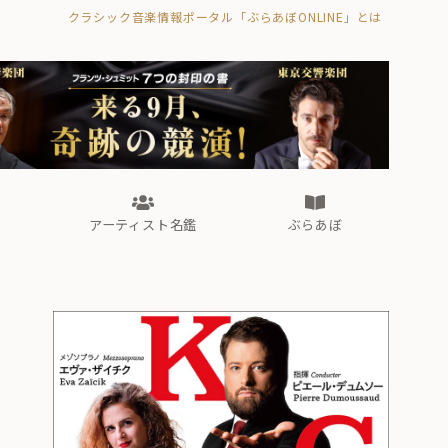
クラシック音楽情報ポータル「ぶらあぼONLINE」とは
の封印の書》
海外公演
FROM編集部
眺望
ぶらあぼブラス！
フォルテピアノ・オデッセイ
アーティスト名鑑
ぶらあぼ
の封印の書》
海外公演
FROM編集部
眺望
ぶらあぼブラス！
フォルテピアノ・オデッセイ