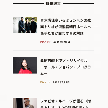
新着記事
青木尚佳率いるミュンヘンの弦
楽トリオが浜離宮朝日ホールへ――
名手たちが交わす音の対話
PICK UP
2026年8月8日
桑原志織 ピアノ・リサイタル
－オール・ショパン・プログラ
ム－
Pick Up
2026年8月7日
ファビオ・ルイージが語る 《オ
ラトリオ「7つの封印の書」》