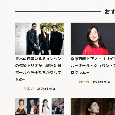
お
青木尚佳率いるミュンヘン
桑原志織 ピアノ・リサイ
の弦楽トリオが浜離宮朝日
ル－オール・ショパン・
ホールへ――名手たちが交わす
ログラム－
音の…
Pick Up
2026年8月7日
PICK UP
2026年8月8日