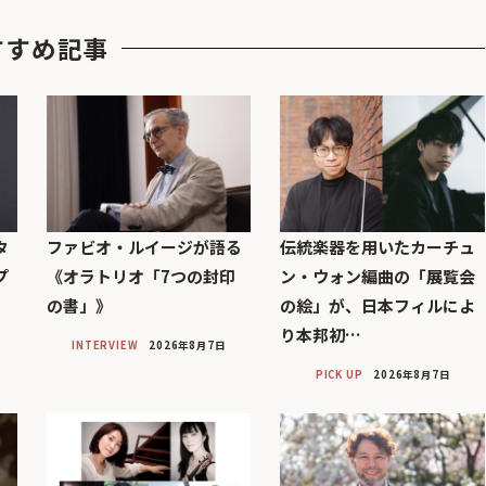
すすめ記事
タ
ファビオ・ルイージが語る
伝統楽器を用いたカーチュ
プ
《オラトリオ「7つの封印
ン・ウォン編曲の「展覧会
の書」》
の絵」が、日本フィルによ
り本邦初…
INTERVIEW
2026年8月7日
PICK UP
2026年8月7日