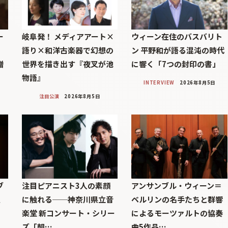
ー
岐阜発！ メディアアート×
ウィーン在住のバスバリト
語り×和洋古楽器で幻想の
ン 平野和が語る混沌の時代
贈
世界を描き出す『夜叉が池
に響く「7つの封印の書」
物語』
INTERVIEW
2026年8月5日
注目公演
2026年8月5日
ブ
注目ピアニスト3人の素顔
アンサンブル・ウィーン＝
巨
に触れる──神奈川県立音
ベルリンの名手たちと群響
楽堂 新コンサート・シリー
によるモーツァルトの協奏
ズ「朝…
曲5作品…