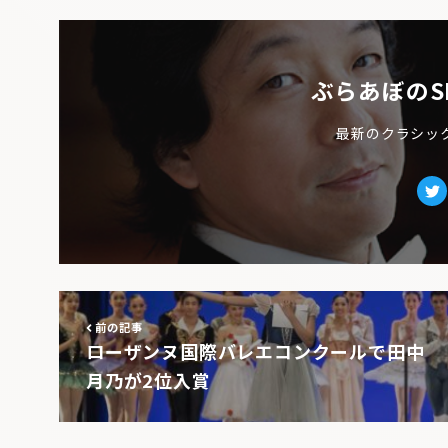
ぶらあぼのS
最新のクラシッ
Tw
前の記事
ローザンヌ国際バレエコンクールで田中
月乃が2位入賞