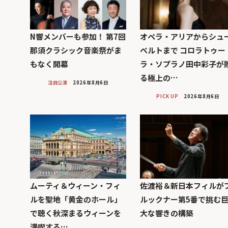
N響メンバーも参加！ 第7回
オペラ・アリアからシュ
那須クラシック音楽祭がま
ベルトまで コロラトゥー
もなく開幕
ラ・ソプラノ田中彩子が
る極上の…
注目公演
2026年8月6日
PICK UP
2026年8月6日
ムーティ＆ウィーン・フィ
佐渡裕＆新日本フィルが
ルを聖地「黄金のホール」
ルックナー第5番で挑む
で聴く秋深まるウィーンを
大な響きの構築
満喫する…