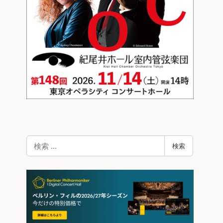
検
検索
索