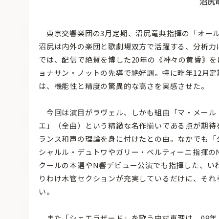
東京交響楽団の3月定期、沼尻竜典指揮の「オール
沼尻は内外の楽団と歌劇場双方で活躍する、分析力に
では、配信で絶賛を博した20年の《神々の黄昏》
ョナサン・ノットの先導で絶好調。特に昨年12月
は、機能性と精度の驚異的な高さを実感させた。
今回は演目がラヴェル、しかも組曲「マ・メール
エ」（全曲）という精緻な名作揃いである点が期待
ランス和声の理論を身に付けたとの由。なかでも「
シャルル・デュトワやガリー・ベルティーニ指揮の
クールの本選やN響デビュー公演でも指揮した、い
りわけ木管セクションが充実しているだけに、それ
い。
また「シェエラザード」を歌う中村恵理は、09年