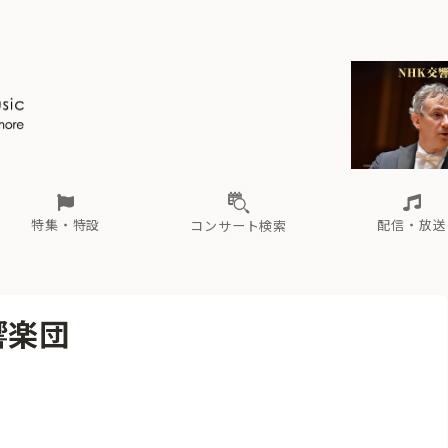
ール
（毎月更新）
東
電子版（無料・月刊）
トピックス
関西
フェスタサマーミューザKAWASAKI 2026
北海道・東北
注目公演
配布場所
インタビュー
中部
定期購読
中国・四国
CD新譜
N響＆東響 《7つ
九州・沖縄
書籍近刊
ロが推す！間違いないオーケストラコンサート
過去の特集
の先と
ブ配信スケジュール
さ
オーケストラの楽屋から
た
な
有料ライブ配信スケジュール
は
ま
や
海の向こうの音楽家
ら
わ
Aからの
載
特集・特設
配信・放送
コンサート検索
ール
（毎月更新）
東
電子版（無料・月刊）
トピックス
関西
フェスタサマーミューザKAWASAKI 2026
北海道・東北
注目公演
配布場所
インタビュー
中部
定期購読
中国・四国
CD新譜
N響＆東響 《7つ
九州・沖縄
書籍近刊
響楽団
ロが推す！間違いないオーケストラコンサート
過去の特集
の先と
ブ配信スケジュール
さ
オーケストラの楽屋から
た
な
有料ライブ配信スケジュール
は
ま
や
海の向こうの音楽家
ら
わ
Aからの
載