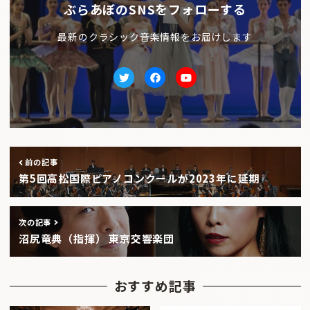
ぶらあぼのSNSをフォローする
最新のクラシック音楽情報をお届けします
Twitter
facebook
Youtube
前の記事
第5回高松国際ピアノコンクールが2023年に延期
次の記事
沼尻竜典（指揮） 東京交響楽団
おすすめ記事