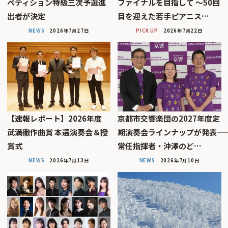
ペティション特級三次予選進
ファイナルを目指して 〜50回
出者が決定
目を迎えた若手ピアニス…
NEWS
2026年7月27日
PICK UP
2026年7月22日
【速報レポート】2026年度
京都市交響楽団の2027年度定
武満徹作曲賞 本選演奏会＆授
期演奏会ラインナップが発表――
賞式
常任指揮者・沖澤のど…
NEWS
2026年7月13日
NEWS
2026年7月10日