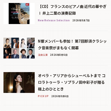
【CD】フランスのピアノ曲 近代の華やぎ
Ⅰ 井上二葉の演奏記録
New Release Selection
2026年8月7日
N響メンバーも参加！ 第7回那須クラシッ
ク音楽祭がまもなく開幕
注目公演
2026年8月6日
オペラ・アリアからシューベルトまで コ
ロラトゥーラ・ソプラノ田中彩子が贈る
極上のひととき
PICK UP
2026年8月6日