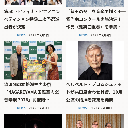
第50回ピティナ・ピアノコン
「蔵王の冬」を音楽で描く――山
ペティション特級二次予選進
響作曲コンクール実施決定！
出者が決定
作品（弦楽四重奏）を募集…
NEWS
2026年7月9日
NEWS
2026年7月6日
流山発の本格派室内楽祭
ヘルベルト・ブロムシュテッ
「NAGAREYAMA 国際室内楽
トが来日見合わせ N響、10月
音楽祭 2026」開催概…
公演の指揮者変更を発表
NEWS
2026年7月3日
NEWS
2026年6月30日