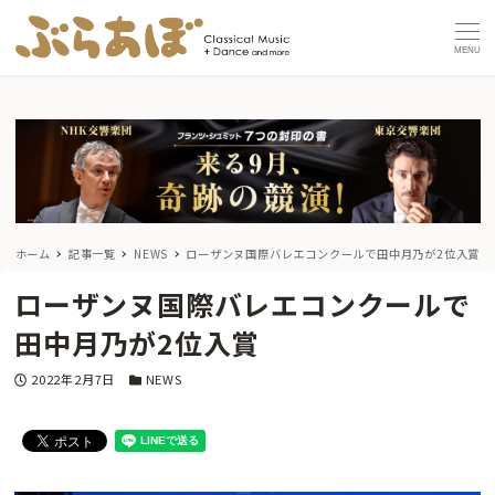
MENU
ホーム
記事一覧
NEWS
ローザンヌ国際バレエコンクールで田中月乃が2位入賞
ローザンヌ国際バレエコンクールで
田中月乃が2位入賞
投稿日
カテゴリー
2022年2月7日
NEWS