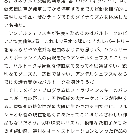
る。オネゲルの交響的楽章第1番「パシフィック231」は、
蒸気機関車が発車してから停車するまでの運動を描写的に
表現した作品。ぜひライヴでそのダイナミズムを体験した
い名曲だ。
アンデルシェフスキが独奏を務めるのはバルトークのピ
アノ協奏曲第3番。これまで日本で弾いてきたレパートリー
を考えるとやや意外な選曲のようにも思うが、ハンガリー
人とポーランド人の両親を持つアンデルシェフスキにとっ
て、バルトークは身近な作曲家であって不思議はない。鋭
利なモダニズム一辺倒ではない、アンデルシェフスキなら
ではの詩情豊かなバルトークを聴けそうだ。
そしてメイン・プログラムはストラヴィンスキーのバレ
エ音楽「春の祭典」。五管編成の大オーケストラが咆哮す
る。管弦楽の機能性が最大限に生かされる曲だけに、フル
シャと都響の現在を聴くにあたってこれほどふさわしい作
品もないだろう。切れ味鋭いリズム、複雑な変拍子がもた
らす躍動感、鮮烈なオーケストレーションといった作品の