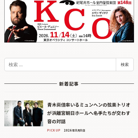
検
検索
索
新着記事
青木尚佳率いるミュンヘンの弦楽トリオ
が浜離宮朝日ホールへ――名手たちが交わす
音の対話
PICK UP
2026年8月8日