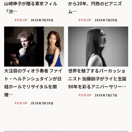
山崎伸子が贈る東京フィル
から20年、円熟のピアニズ
「渋…
ム…
PICK UP
2026年7月30日
PICK UP
2026年7月28日
大注目のヴィオラ奏者 ファイ
世界を魅了するパーカッショ
ト・ヘルテンシュタインが日
ニスト 加藤訓子がライヒ生誕
経ホールでリサイタルを開
90年を彩るアニバーサリー…
催…
PICK UP
2026年7月27日
PICK UP
2026年7月28日