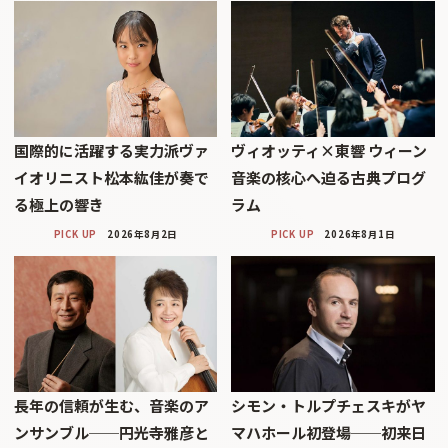
国際的に活躍する実力派ヴァ
ヴィオッティ×東響 ウィーン
イオリニスト松本紘佳が奏で
音楽の核心へ迫る古典プログ
る極上の響き
ラム
PICK UP
2026年8月2日
PICK UP
2026年8月1日
長年の信頼が生む、音楽のア
シモン・トルプチェスキがヤ
ンサンブル──円光寺雅彦と
マハホール初登場──初来日