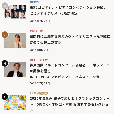
NEWS
第50回ピティナ・ピアノコンペティション特級、
セミファイナリスト6名が決定
2026年7月29日
PICK UP
国際的に活躍する実力派ヴァイオリニスト松本紘佳
が奏でる極上の響き
2026年8月2日
INTERVIEW
神戸国際フルートコンクール優勝者、日本ツアーへ
の期待を語る
INTERVIEW ファビアン・ヨハネス・エッガー
2026年7月28日
FROM編集部
2026年夏休み 親子で楽しむ♪クラシックコンサー
ト｜0歳OK・体験型・本格派 おすすめセレクショ
ン