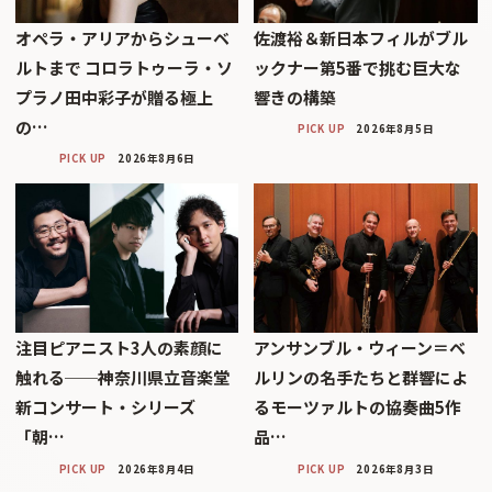
オペラ・アリアからシューベ
佐渡裕＆新日本フィルがブル
ルトまで コロラトゥーラ・ソ
ックナー第5番で挑む巨大な
プラノ田中彩子が贈る極上
響きの構築
の…
PICK UP
2026年8月5日
PICK UP
2026年8月6日
注目ピアニスト3人の素顔に
アンサンブル・ウィーン＝ベ
触れる──神奈川県立音楽堂
ルリンの名手たちと群響によ
新コンサート・シリーズ
るモーツァルトの協奏曲5作
「朝…
品…
PICK UP
2026年8月4日
PICK UP
2026年8月3日