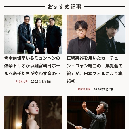
おすすめ記事
青木尚佳率いるミュンヘンの
伝統楽器を用いたカーチュ
弦楽トリオが浜離宮朝日ホー
ン・ウォン編曲の「展覧会の
ルへ――名手たちが交わす音の…
絵」が、日本フィルにより本
邦初…
PICK UP
2026年8月8日
PICK UP
2026年8月7日