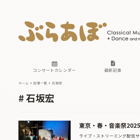
ニュース
ヤマハホ
番組一覧
東京・関
ぶらあぼ
現場のプ
古楽とそ
無料ライ
あ
か
過去の連
コンサートカレンダー
最新記事
ホーム
記事一覧
石坂宏
ニュース
ヤマハホ
番組一覧
東京・関
ぶらあぼ
石坂宏
現場のプ
古楽とそ
無料ライ
あ
か
過去の連
東京・春・音楽祭2025
ライブ・ストリーミング配信サイ