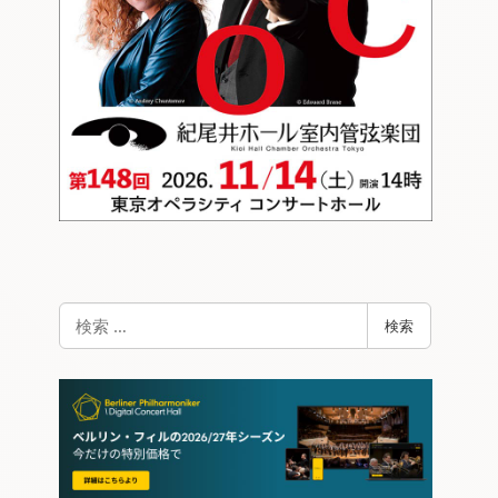
検
検索
索