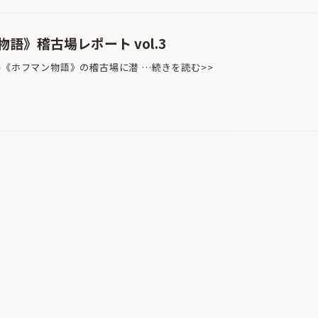
語》稽古場レポート vol.3
場《ホフマン物語》の稽古場に潜 …続きを読む>>