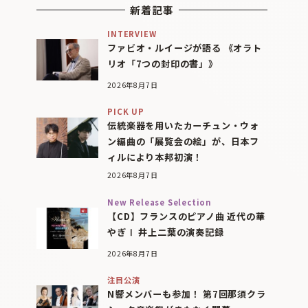
新着記事
INTERVIEW
ファビオ・ルイージが語る 《オラト
リオ「7つの封印の書」》
2026年8月7日
PICK UP
伝統楽器を用いたカーチュン・ウォ
ン編曲の「展覧会の絵」が、日本フ
ィルにより本邦初演！
2026年8月7日
New Release Selection
【CD】フランスのピアノ曲 近代の華
やぎⅠ 井上二葉の演奏記録
2026年8月7日
注目公演
N響メンバーも参加！ 第7回那須クラ