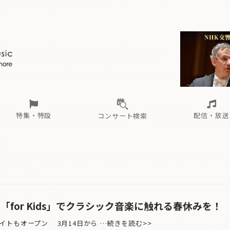
ール
（毎月更新）
東
電子版（無料・月刊）
トピックス
関西
フェスタサマーミューザKAWASAKI 2026
北海道・東北
注目公演
配布場所
インタビュー
中部
定期購読
中国・四国
CD新譜
N響＆東響 《7つ
九州・沖縄
書籍近刊
ロが推す！間違いないオーケストラコンサート
過去の特集
の先と
ブ配信スケジュール
さ
オーケストラの楽屋から
た
な
有料ライブ配信スケジュール
は
ま
や
海の向こうの音楽家
ら
わ
Aからの
載
特集・特設
配信・放送
コンサート検索
ール
（毎月更新）
東
電子版（無料・月刊）
トピックス
関西
フェスタサマーミューザKAWASAKI 2026
北海道・東北
注目公演
配布場所
インタビュー
中部
定期購読
中国・四国
CD新譜
N響＆東響 《7つ
九州・沖縄
書籍近刊
ロが推す！間違いないオーケストラコンサート
過去の特集
の先と
ブ配信スケジュール
さ
オーケストラの楽屋から
た
な
有料ライブ配信スケジュール
は
ま
や
海の向こうの音楽家
ら
わ
Aからの
載
「for Kids」でクラシック音楽に触れる春休みを！
トもオープン 3月14日から …続きを読む>>