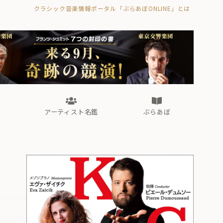
クラシック音楽情報ポータル「ぶらあぼONLINE」とは
の封印の書》
海外公演
FROM編集部
眺望
ぶらあぼブラス！
フォルテピアノ・オデッセイ
アーティスト名鑑
ぶらあぼ
の封印の書》
海外公演
FROM編集部
眺望
ぶらあぼブラス！
フォルテピアノ・オデッセイ