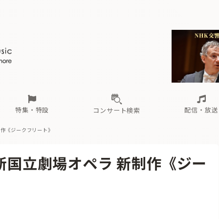
ール
（毎月更新）
東
電子版（無料・月刊）
トピックス
関西
フェスタサマーミューザKAWASAKI 2026
北海道・東北
注目公演
配布場所
インタビュー
中部
定期購読
中国・四国
CD新譜
N響＆東響 《7つ
九州・沖縄
書籍近刊
ロが推す！間違いないオーケストラコンサート
過去の特集
の先と
ブ配信スケジュール
さ
オーケストラの楽屋から
た
な
有料ライブ配信スケジュール
は
ま
や
海の向こうの音楽家
ら
わ
Aからの
載
特集・特設
配信・放送
コンサート検索
新制作《ジークフリート》
ール
（毎月更新）
東
電子版（無料・月刊）
トピックス
関西
フェスタサマーミューザKAWASAKI 2026
北海道・東北
注目公演
配布場所
インタビュー
中部
定期購読
中国・四国
CD新譜
N響＆東響 《7つ
九州・沖縄
書籍近刊
】新国立劇場オペラ 新制作《ジー
ロが推す！間違いないオーケストラコンサート
過去の特集
の先と
ブ配信スケジュール
さ
オーケストラの楽屋から
た
な
有料ライブ配信スケジュール
は
ま
や
海の向こうの音楽家
ら
わ
Aからの
載