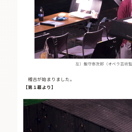
左）飯守泰次郎（オペラ芸術
稽古が始まりました。
【第１幕より】