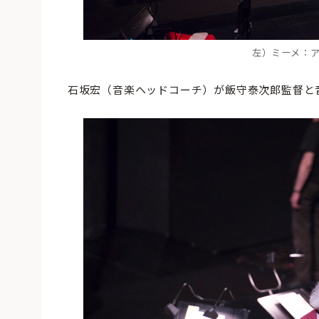
左）ミーメ：
石坂宏（音楽ヘッドコーチ）が飯守泰次郎監督と