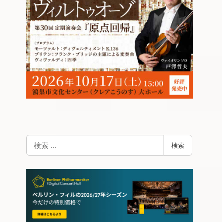
検
検索
索