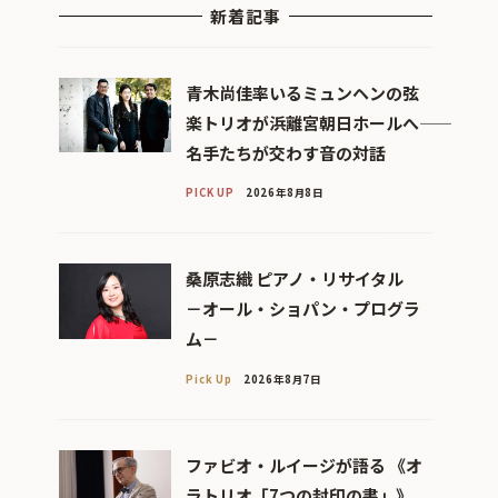
新着記事
青木尚佳率いるミュンヘンの弦
楽トリオが浜離宮朝日ホールへ――
名手たちが交わす音の対話
PICK UP
2026年8月8日
桑原志織 ピアノ・リサイタル
－オール・ショパン・プログラ
ム－
Pick Up
2026年8月7日
ファビオ・ルイージが語る 《オ
ラトリオ「7つの封印の書」》