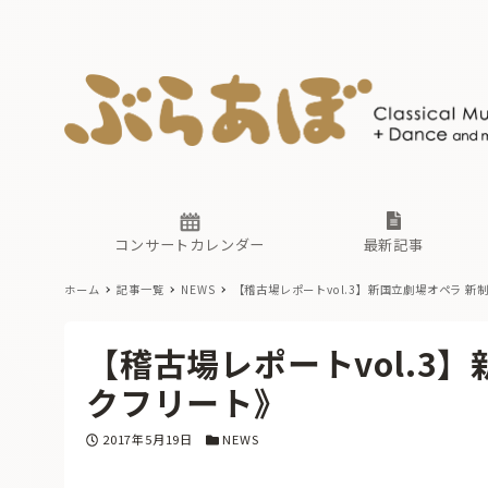
ニュース
ヤマハホ
番組一覧
東京・関
ぶらあぼ
現場のプ
古楽とそ
無料ライ
あ
か
過去の連
コンサートカレンダー
最新記事
ホーム
記事一覧
NEWS
【稽古場レポートvol.3】新国立劇場オペラ 
ニュース
ヤマハホ
番組一覧
東京・関
ぶらあぼ
【稽古場レポートvol.3
現場のプ
古楽とそ
無料ライ
あ
か
クフリート》
過去の連
投稿日
カテゴリー
2017年5月19日
NEWS