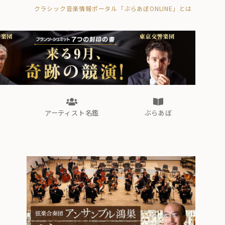
クラシック音楽情報ポータル「ぶらあぼONLINE」とは
の封印の書》
海外公演
FROM編集部
眺望
ぶらあぼブラス！
フォルテピアノ・オデッセイ
アーティスト名鑑
ぶらあぼ
の封印の書》
海外公演
FROM編集部
眺望
ぶらあぼブラス！
フォルテピアノ・オデッセイ