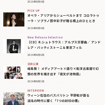
2026年8月6日
PICK UP
オペラ・アリアからシューベルトまで コロラトゥ
ーラ・ソプラノ田中彩子が贈る極上のひととき
2026年8月6日
New Release Selection
【CD】R.シュトラウス：アルプス交響曲／ アンド
レア・バッティストーニ＆東京フィル
2026年8月6日
注目公演
岐阜発！ メディアアート×語り×和洋古楽器で幻
想の世界を描き出す『夜叉が池物語』
2026年8月5日
INTERVIEW
ウィーン在住のバスバリトン 平野和が語る
混沌の時代に響く「7つの封印の書」