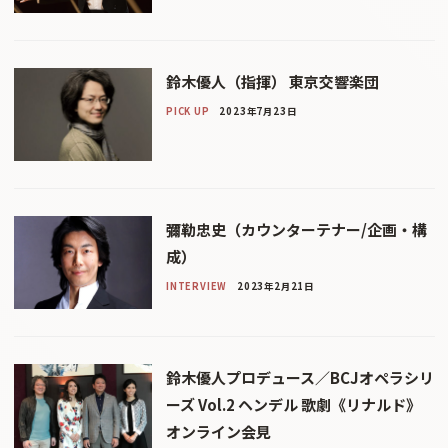
鈴木優人（指揮） 東京交響楽団
PICK UP
2023年7月23日
彌勒忠史（カウンターテナー/企画・構
成）
INTERVIEW
2023年2月21日
鈴木優人プロデュース／BCJオペラシリ
ーズ Vol.2 ヘンデル 歌劇《リナルド》
オンライン会見