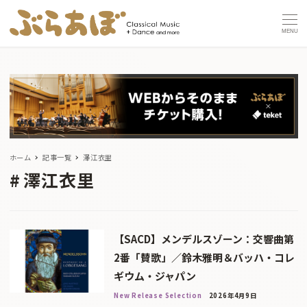
MENU
ホーム
記事一覧
澤江衣里
澤江衣里
【SACD】メンデルスゾーン：交響曲第
2番「賛歌」／鈴木雅明＆バッハ・コレ
ギウム・ジャパン
New Release Selection
2026年4月9日