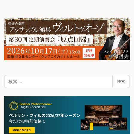
ナ
ビ
ゲ
ー
シ
ョ
ン
検
検索
索