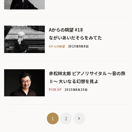
Aからの眺望 #18
ながいあいだそらをみてた
Aからの眺望
2023年9月8日
赤松林太郎 ピアノリサイタル 〜音の旅
Ⅱ〜 大いなる幻想を見よ
PICK UP
2023年8月25日
投
1
2
稿