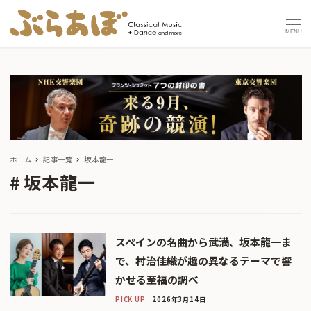
MENU
ホーム
記事一覧
坂本龍一
坂本龍一
スペインの名曲から武満、坂本龍一ま
で、村治佳織が趣の異なるテーマで響
かせる至福の調べ
PICK UP
2026年3月14日