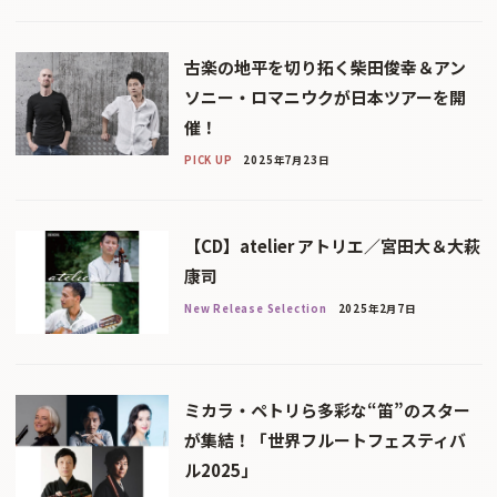
古楽の地平を切り拓く柴田俊幸＆アン
ソニー・ロマニウクが日本ツアーを開
催！
PICK UP
2025年7月23日
【CD】atelier アトリエ／宮田大＆大萩
康司
New Release Selection
2025年2月7日
ミカラ・ペトリら多彩な“笛”のスター
が集結！「世界フルートフェスティバ
ル2025」