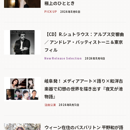
極上のひととき
PICK UP
2026年8月6日
【CD】R.シュトラウス：アルプス交響曲
／ アンドレア・バッティストーニ＆東京
フィル
New Release Selection
2026年8月6日
岐阜発！ メディアアート×語り×和洋古
楽器で幻想の世界を描き出す『夜叉が池
物語』
注目公演
2026年8月5日
ウィーン在住のバスバリトン 平野和が語