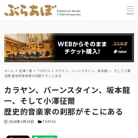
MENU
ホーム
記事一覧
TOPICS
カラヤン、バーンスタイン、坂本龍一、そして小澤
征爾
歴史的音楽家の刹那がそこにある
カラヤン、バーンスタイン、坂本龍
一、そして小澤征爾
歴史的音楽家の刹那がそこにある
投稿日
カテゴリー
2024年2月19日
TOPICS