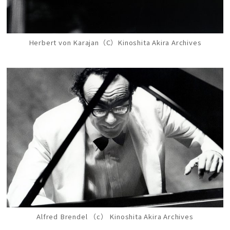
Herbert von Karajan（C）Kinoshita Akira Archives
Alfred Brendel （c） Kinoshita Akira Archives