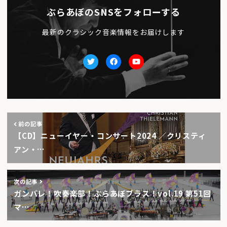
ぶらあぼのSNSをフォローする
最新のクラシック音楽情報をお届けします
Twitter
facebook
Youtube
前の記事
【CD】ニューイヤー・コンサート2024 ／クリスティ
アン・…
次の記事
ガンバレ！吹奏楽部！ぶらあぼブラス！vol.19 第51回
マ…