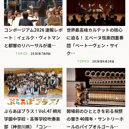
コンポージアム2026 速報レポ
世界最高峰カルテットの核心
ート｜イェルク・ヴィトマン
に迫る！ エベーヌ弦楽四重奏
と都響のリハーサルが進…
団「ベートーヴェン・サイ
ク…
TOPICS
2026年7月8日
TOPICS
2026年6月24日
ぶらあぼブラス！Vol.47 桐光
開場前のひとときを彩る祝祭
学園中学校・高等学校吹奏楽
の響き――40周年・サントリーホ
部（神奈川県）「コン…
ールのパイプオルゴール…