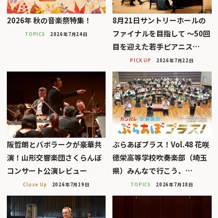
2026年 秋の音楽祭特集！
8月21日サントリーホールの
ファイナルを目指して 〜50回
TOPICS
2026年7月24日
目を迎えた若手ピアニス…
PICK UP
2026年7月22日
阪哲朗とバボラークが豪華共
ぶらあぼブラス！Vol.48 花咲
演！山形交響楽団さくらんぼ
徳栄高等学校吹奏楽部（埼玉
コンサート公演レビュー
県）みんなで行こう、…
Close Up
2026年7月19日
TOPICS
2026年7月18日