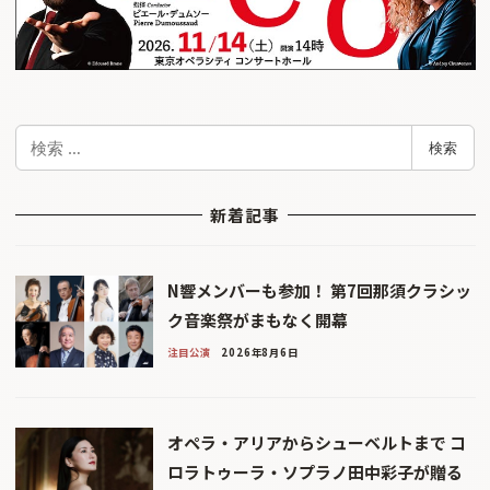
検
検索
索
新着記事
N響メンバーも参加！ 第7回那須クラシッ
ク音楽祭がまもなく開幕
注目公演
2026年8月6日
オペラ・アリアからシューベルトまで コ
ロラトゥーラ・ソプラノ田中彩子が贈る