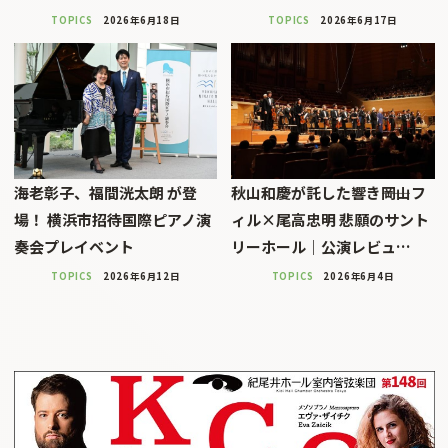
TOPICS
2026年6月18日
TOPICS
2026年6月17日
海老彰子、福間洸太朗 が登
秋山和慶が託した響き――岡山フ
場！ 横浜市招待国際ピアノ演
ィル×尾高忠明 悲願のサント
奏会プレイベント
リーホール｜公演レビュ…
TOPICS
2026年6月12日
TOPICS
2026年6月4日