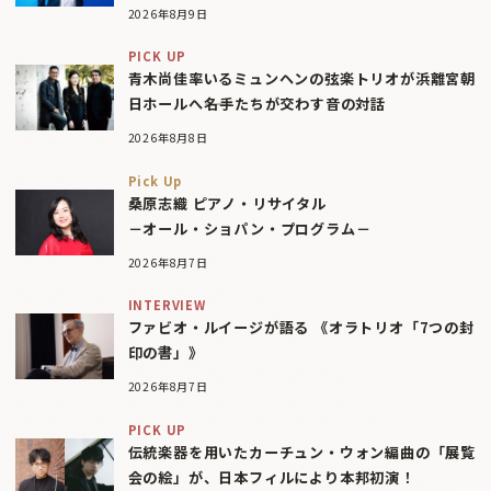
2026年8月9日
PICK UP
青木尚佳率いるミュンヘンの弦楽トリオが浜離宮朝
日ホールへ――名手たちが交わす音の対話
2026年8月8日
Pick Up
桑原志織 ピアノ・リサイタル
－オール・ショパン・プログラム－
2026年8月7日
INTERVIEW
ファビオ・ルイージが語る 《オラトリオ「7つの封
印の書」》
2026年8月7日
PICK UP
伝統楽器を用いたカーチュン・ウォン編曲の「展覧
会の絵」が、日本フィルにより本邦初演！