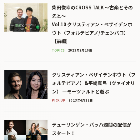
柴田俊幸のCROSS TALK 〜古楽とその
先と〜
Vol.10 クリスティアン・ベザイデンホ
ウト（フォルテピアノ/チェンバロ）
［前編］
TOPICS
2023年9月20日
クリスティアン・ベザイデンホウト（フ
ォルテピアノ）&平崎真弓（ヴァイオリ
ン） ―モーツァルトと遊ぶ
PICK UP
2023年4月22日
テューリンゲン・バッハ週間の配信が
スタート！