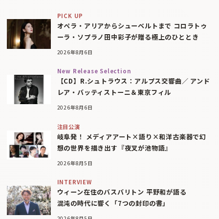
PICK UP
オペラ・アリアからシューベルトまで コロラトゥ
ーラ・ソプラノ田中彩子が贈る極上のひととき
2026年8月6日
New Release Selection
【CD】R.シュトラウス：アルプス交響曲／ アンド
レア・バッティストーニ＆東京フィル
2026年8月6日
注目公演
岐阜発！ メディアアート×語り×和洋古楽器で幻
想の世界を描き出す『夜叉が池物語』
2026年8月5日
INTERVIEW
ウィーン在住のバスバリトン 平野和が語る
混沌の時代に響く「7つの封印の書」
2026年8月5日