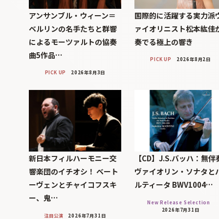
アンサンブル・ウィーン＝
国際的に活躍する実力派
ベルリンの名手たちと群響
ァイオリニスト松本紘佳
によるモーツァルトの協奏
奏でる極上の響き
曲5作品…
PICK UP
2026年8月2日
PICK UP
2026年8月3日
新日本フィルハーモニー交
【CD】J.S.バッハ：無伴
響楽団のイチオシ！ ベート
ヴァイオリン・ソナタと
ーヴェンとチャイコフスキ
ルティータ BWV1004…
ー、鬼…
New Release Selection
2026年7月31日
注目公演
2026年7月31日