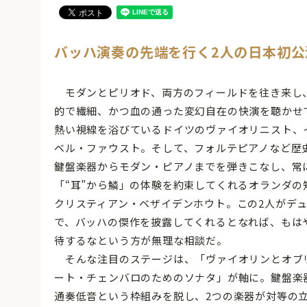
バッハ演奏の先端を行く2人の日本初公
モダンとピリオド、両方のフィールドを往き来し
的で繊細、かつ血の通った変幻自在の快演を聴かせ
熱い視線を浴びているドイツのヴァイオリニスト、
ベル・ファウスト。そして、フォルテピアノなど歴
鍵盤楽器からモダン・ピアノまでを弾きこなし、常
「“耳”から鱗」の体験を約束してくれるオランダの
クリスティアン・ベザイデンホウト。この2人がデ
で、バッハの傑作を披露してくれるとなれば、もは
待するなという方が無理な相談だ。
そんな注目のステージは、「ヴァイオリンとオブ
ート・チェンバロのためのソナタ」が軸に。鍵盤楽
通奏低音という枠組みを脱し、2つの楽器が対等の