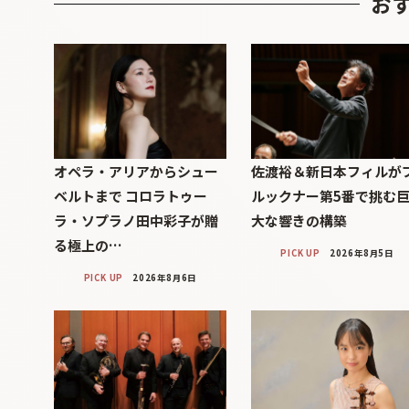
お
オペラ・アリアからシュー
佐渡裕＆新日本フィルが
ベルトまで コロラトゥー
ルックナー第5番で挑む
ラ・ソプラノ田中彩子が贈
大な響きの構築
る極上の…
PICK UP
2026年8月5日
PICK UP
2026年8月6日