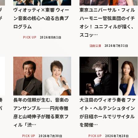
ヴ
ヴィオッティ×東響 ウィー
東京ユニバーサル・フィル
が
ン音楽の核心へ迫る古典プ
ハーモニー管弦楽団のイチ
ログラム
オシ！ ユニフィルが描く、
スコッ…
PICK UP
2026年8月1日
注目公演
2026年7月31日
奏
長年の信頼が生む、音楽の
大注目のヴィオラ奏者 ファ
パ
アンサンブル──円光寺雅
イト・ヘルテンシュタイン
彦と山崎伸子が贈る東京フ
が日経ホールでリサイタル
ィル「渋…
を開催…
PICK UP
2026年7月30日
PICK UP
2026年7月28日