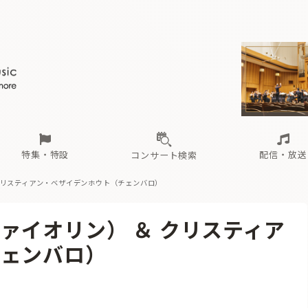
ール
（毎月更新）
東
電子版（無料・月刊）
トピックス
関西
フェスタサマーミューザKAWASAKI 2026
北海道・東北
注目公演
配布場所
インタビュー
中部
定期購読
中国・四国
CD新譜
N響＆東響 《7つ
九州・沖縄
書籍近刊
ロが推す！間違いないオーケストラコンサート
過去の特集
の先と
ブ配信スケジュール
さ
オーケストラの楽屋から
た
な
有料ライブ配信スケジュール
は
ま
や
海の向こうの音楽家
ら
わ
Aからの
載
特集・特設
配信・放送
コンサート検索
クリスティアン・ベザイデンホウト（チェンバロ）
ール
（毎月更新）
東
電子版（無料・月刊）
トピックス
関西
フェスタサマーミューザKAWASAKI 2026
北海道・東北
注目公演
配布場所
インタビュー
中部
定期購読
中国・四国
CD新譜
N響＆東響 《7つ
九州・沖縄
書籍近刊
ァイオリン） ＆ クリスティア
ロが推す！間違いないオーケストラコンサート
過去の特集
の先と
ブ配信スケジュール
さ
オーケストラの楽屋から
た
な
有料ライブ配信スケジュール
は
ま
や
海の向こうの音楽家
ら
わ
Aからの
チェンバロ）
載