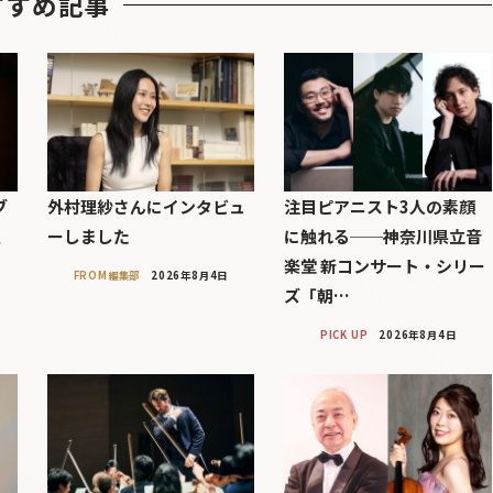
すすめ記事
ブ
外村理紗さんにインタビュ
注目ピアニスト3人の素顔
巨
ーしました
に触れる──神奈川県立音
楽堂 新コンサート・シリー
FROM編集部
2026年8月4日
ズ「朝…
PICK UP
2026年8月4日