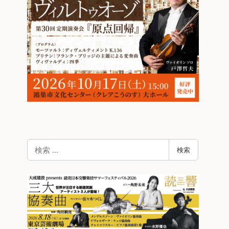
検
検索
索