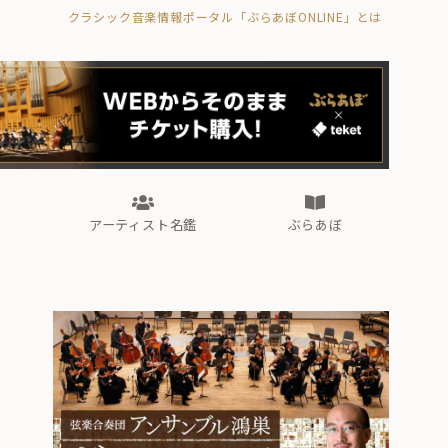
クラシック音楽情報ポータル「ぶらあぼONLINE」とは
の封印の書》
海外公演
FROM編集部
眺望
ぶらあぼブラス！
フォルテピアノ・オデッセイ
アーティスト名鑑
ぶらあぼ
の封印の書》
海外公演
FROM編集部
眺望
ぶらあぼブラス！
フォルテピアノ・オデッセイ