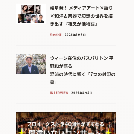
岐阜発！ メディアアート×語り
×和洋古楽器で幻想の世界を描
き出す『夜叉が池物語』
注目公演
2026年8月5日
ウィーン在住のバスバリトン 平
野和が語る
混沌の時代に響く「7つの封印の
書」
INTERVIEW
2026年8月5日