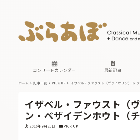
ニュース
ヤマハホ
番組一覧
東京・関
ぶらあぼ
現場のプ
古楽とそ
無料ライ
あ
か
過去の連
コンサートカレンダー
最新記事
ホーム
記事一覧
PICK UP
イザベル・ファウスト（ヴァイオリン） ＆ 
ニュース
ヤマハホ
番組一覧
東京・関
ぶらあぼ
イザベル・ファウスト（ヴ
現場のプ
古楽とそ
無料ライ
あ
か
ン・ベザイデンホウト（
過去の連
投稿日
カテゴリー
2016年9月26日
PICK UP