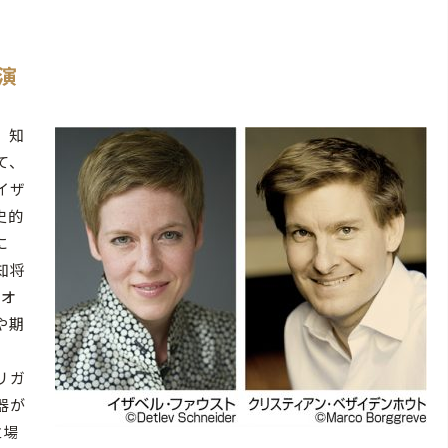
演
、知
て、
イザ
史的
に
知将
ュオ
や期
リガ
器が
立場