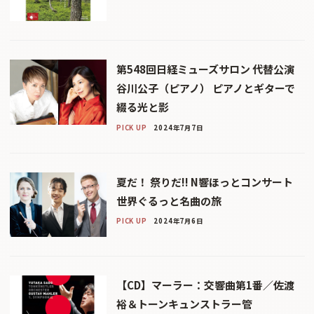
第548回日経ミューズサロン 代替公演
谷川公子（ピアノ） ピアノとギターで
綴る光と影
PICK UP
2024年7月7日
夏だ！ 祭りだ!! N響ほっとコンサート
世界ぐるっと名曲の旅
PICK UP
2024年7月6日
【CD】マーラー：交響曲第1番／佐渡
裕＆トーンキュンストラー管