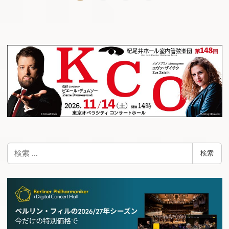
稿
ナ
ビ
ゲ
ー
シ
ョ
ン
検
検索
索