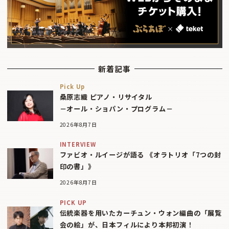
新着記事
Pick Up
桑原志織 ピアノ・リサイタル
－オール・ショパン・プログラム－
2026年8月7日
INTERVIEW
ファビオ・ルイージが語る 《オラトリオ「7つの封
印の書」》
2026年8月7日
PICK UP
伝統楽器を用いたカーチュン・ウォン編曲の「展覧
会の絵」が、日本フィルにより本邦初演！