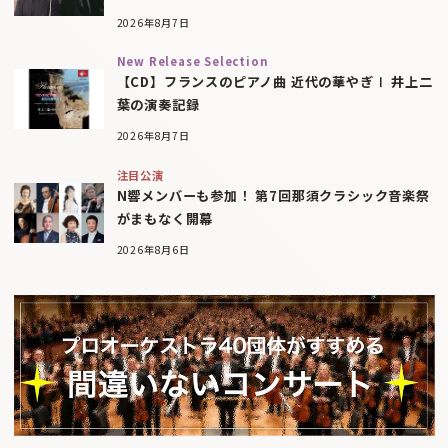
2026年8月7日
New Release Selection
【CD】フランスのピアノ曲 近代の華やぎⅠ 井上二
葉の演奏記録
2026年8月7日
注目公演
N響メンバーも参加！ 第7回那須クラシック音楽祭
がまもなく開幕
2026年8月6日